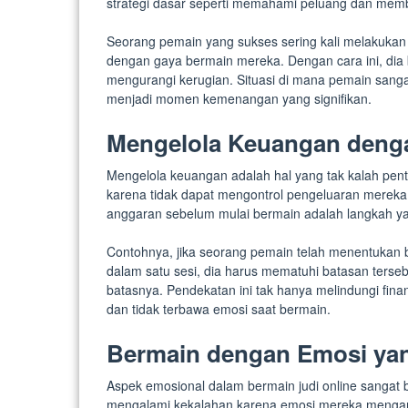
strategi dasar seperti memahami peluang dan mem
Seorang pemain yang sukses sering kali melakukan a
dengan gaya bermain mereka. Dengan cara ini, dia
mengurangi kerugian. Situasi di mana pemain sanga
menjadi momen kemenangan yang signifikan.
Mengelola Keuangan denga
Mengelola keuangan adalah hal yang tak kalah pent
karena tidak dapat mengontrol pengeluaran mereka 
anggaran sebelum mulai bermain adalah langkah ya
Contohnya, jika seorang pemain telah menentukan 
dalam satu sesi, dia harus mematuhi batasan terse
batasnya. Pendekatan ini tak hanya melindungi fina
dan tidak terbawa emosi saat bermain.
Bermain dengan Emosi yan
Aspek emosional dalam bermain judi online sangat
mengalami kekalahan karena emosi mereka mengambi