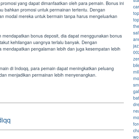
 promosi yang dapat dimanfaatkan oleh para pemain. Bonus ini
ca
tau bahkan promosi untuk permainan tertentu. Dengan
to
an modal mereka untuk bermain tanpa harus mengeluarkan
to
th
sa
an mendapatkan bonus deposit, dia dapat menggunakan bonus
an
takut kehilangan uangnya terlalu banyak. Dengan
ja
a mendapatkan pengalaman lebih dan juga kesempatan lebih
00
ze
bi
ain di Indoqq, para pemain dapat meningkatkan peluang
mi
 dan menjadikan permainan lebih menyenangkan.
mo
sm
gal
ba
dr
nea
mo
diqq
for
ch
wo