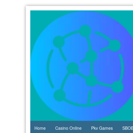
Skip
to
content
Gunakan
Kumpulan
OVO untuk
Situs Slot
deposit dan
mainkan slot
Online
gacor di
kumpulan
Terpercaya
situs slot
Home
Casino Online
Pkv Games
SBO
online