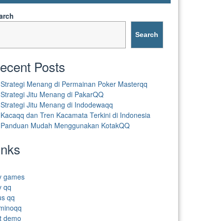
arch
Search
ecent Posts
Strategi Menang di Permainan Poker Masterqq
Strategi Jitu Menang di PakarQQ
Strategi Jitu Menang di Indodewaqq
Kacaqq dan Tren Kacamata Terkini di Indonesia
Panduan Mudah Menggunakan KotakQQ
inks
v games
v qq
us qq
minoqq
ot demo