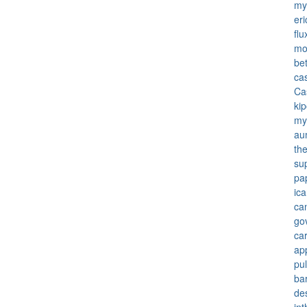
my
eri
fl
mo
be
ca
Ca
ki
my
au
th
su
pa
ic
ca
go
ca
ap
pu
ba
de
in