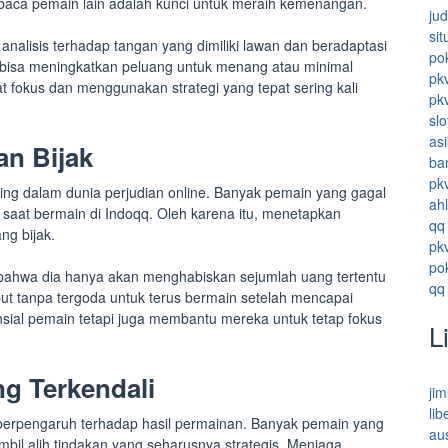
baca pemain lain adalah kunci untuk meraih kemenangan.
jud
sit
nalisis terhadap tangan yang dimiliki lawan dan beradaptasi
po
 bisa meningkatkan peluang untuk menang atau minimal
pk
t fokus dan menggunakan strategi yang tepat sering kali
pk
sl
asi
n Bijak
ba
pk
ing dalam dunia perjudian online. Banyak pemain yang gagal
ahl
saat bermain di Indoqq. Oleh karena itu, menetapkan
qq
ng bijak.
pk
po
bahwa dia hanya akan menghabiskan sejumlah uang tertentu
qq
but tanpa tergoda untuk terus bermain setelah mencapai
nsial pemain tetapi juga membantu mereka untuk tetap fokus
L
g Terkendali
ji
li
 berpengaruh terhadap hasil permainan. Banyak pemain yang
au
l alih tindakan yang seharusnya strategis. Menjaga