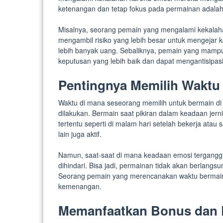
ketenangan dan tetap fokus pada permainan adalah 
Misalnya, seorang pemain yang mengalami kekalaha
mengambil risiko yang lebih besar untuk mengejar ke
lebih banyak uang. Sebaliknya, pemain yang mamp
keputusan yang lebih baik dan dapat mengantisipasi
Pentingnya Memilih Waktu
Waktu di mana seseorang memilih untuk bermain di
dilakukan. Bermain saat pikiran dalam keadaan jern
tertentu seperti di malam hari setelah bekerja atau
lain juga aktif.
Namun, saat-saat di mana keadaan emosi terganggu,
dihindari. Bisa jadi, permainan tidak akan berlangsun
Seorang pemain yang merencanakan waktu bermain y
kemenangan.
Memanfaatkan Bonus dan 