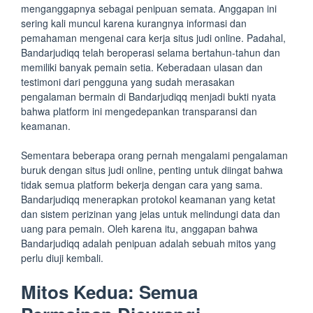
menganggapnya sebagai penipuan semata. Anggapan ini
sering kali muncul karena kurangnya informasi dan
pemahaman mengenai cara kerja situs judi online. Padahal,
Bandarjudiqq telah beroperasi selama bertahun-tahun dan
memiliki banyak pemain setia. Keberadaan ulasan dan
testimoni dari pengguna yang sudah merasakan
pengalaman bermain di Bandarjudiqq menjadi bukti nyata
bahwa platform ini mengedepankan transparansi dan
keamanan.
Sementara beberapa orang pernah mengalami pengalaman
buruk dengan situs judi online, penting untuk diingat bahwa
tidak semua platform bekerja dengan cara yang sama.
Bandarjudiqq menerapkan protokol keamanan yang ketat
dan sistem perizinan yang jelas untuk melindungi data dan
uang para pemain. Oleh karena itu, anggapan bahwa
Bandarjudiqq adalah penipuan adalah sebuah mitos yang
perlu diuji kembali.
Mitos Kedua: Semua