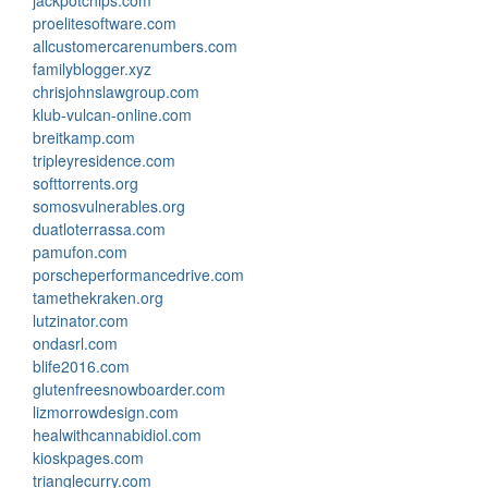
proelitesoftware.com
allcustomercarenumbers.com
familyblogger.xyz
chrisjohnslawgroup.com
klub-vulcan-online.com
breitkamp.com
tripleyresidence.com
softtorrents.org
somosvulnerables.org
duatloterrassa.com
pamufon.com
porscheperformancedrive.com
tamethekraken.org
lutzinator.com
ondasrl.com
blife2016.com
glutenfreesnowboarder.com
lizmorrowdesign.com
healwithcannabidiol.com
kioskpages.com
trianglecurry.com