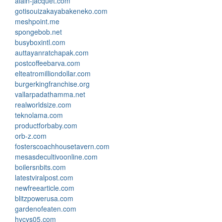
alain-jacquet.com
gotisouizakayabakeneko.com
meshpoint.me
spongebob.net
busyboxintl.com
auttayanratchapak.com
postcoffeebarva.com
elteatromilliondollar.com
burgerkingfranchise.org
vallarpadathamma.net
realworldsize.com
teknolama.com
productforbaby.com
orb-z.com
fosterscoachhousetavern.com
mesasdecultivoonline.com
boilersnbits.com
latestviralpost.com
newfreearticle.com
blitzpowerusa.com
gardenofeaten.com
hycys05.com