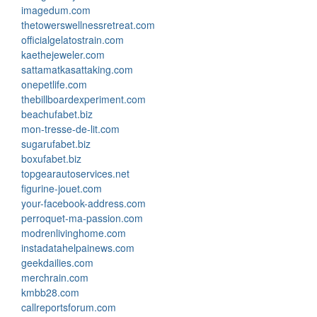
imagedum.com
thetowerswellnessretreat.com
officialgelatostrain.com
kaethejeweler.com
sattamatkasattaking.com
onepetlife.com
thebillboardexperiment.com
beachufabet.biz
mon-tresse-de-lit.com
sugarufabet.biz
boxufabet.biz
topgearautoservices.net
figurine-jouet.com
your-facebook-address.com
perroquet-ma-passion.com
modrenlivinghome.com
instadatahelpainews.com
geekdailies.com
merchrain.com
kmbb28.com
callreportsforum.com