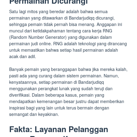
Permainan Dicurangi
Satu lagi mitos yang beredar adalah bahwa semua
permainan yang ditawarkan di Bandarjudiqq dicurangi,
sehingga pemain tidak pernah bisa menang. Anggapan ini
muncul dari ketidakpahaman tentang cara kerja RNG
(Random Number Generator) yang digunakan dalam
permainan judi online. RNG adalah teknologi yang dirancang
untuk memastikan bahwa setiap hasil permainan adalah
acak dan adil.
Banyak pemain yang beranggapan bahwa jika mereka kalah,
pasti ada yang curang dalam sistem permainan. Namun,
kenyataannya, setiap permainan di Bandarjudiqq
menggunakan perangkat lunak yang sudah teruji dan
diverifikasi. Dalam beberapa kasus, pemain yang
mendapatkan kemenangan besar justru dapat memberikan
inspirasi bagi yang lain untuk terus bermain dengan
semangat dan keyakinan.
Fakta: Layanan Pelanggan