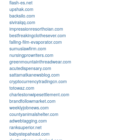
flash-es.net
upshak.com
backsilo.com
siviralqq.com
impressionresorthoian.com
bestfreakingclothesever.com
falling-film-evaporator.com
sumuslawfirm.com
nursingprowriters.com
greenmountainthreadwear.com
acutedispensary.com
sattamatkanewsblog.com
cryptocurrencytradingcn.com
totowaz.com
charlestonwipesettlement.com
brandfollowmarket.com
weeklyjobnews.com
countyanimalshelter.com
adwebtagging.com
ranksuperior.net
babystepahead.com