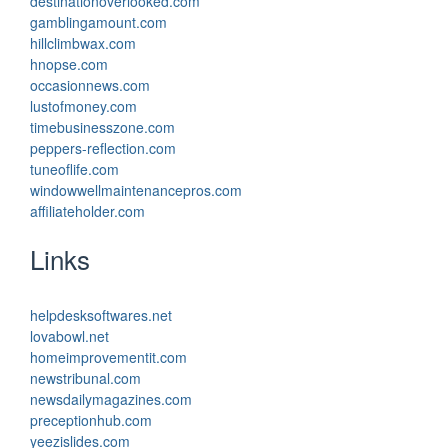
destinationoverlooked.com
gamblingamount.com
hillclimbwax.com
hnopse.com
occasionnews.com
lustofmoney.com
timebusinesszone.com
peppers-reflection.com
tuneoflife.com
windowwellmaintenancepros.com
affiliateholder.com
Links
helpdesksoftwares.net
lovabowl.net
homeimprovementit.com
newstribunal.com
newsdailymagazines.com
preceptionhub.com
yeezislides.com