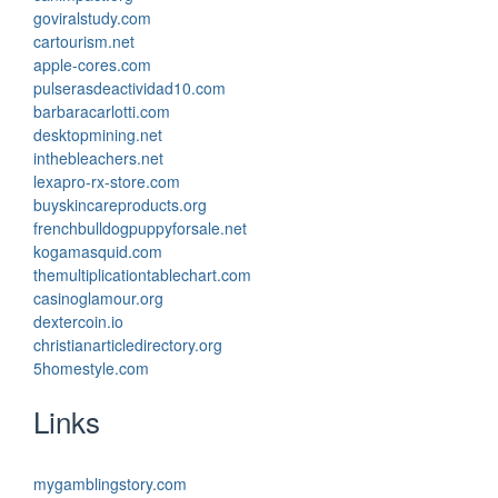
goviralstudy.com
cartourism.net
apple-cores.com
pulserasdeactividad10.com
barbaracarlotti.com
desktopmining.net
inthebleachers.net
lexapro-rx-store.com
buyskincareproducts.org
frenchbulldogpuppyforsale.net
kogamasquid.com
themultiplicationtablechart.com
casinoglamour.org
dextercoin.io
christianarticledirectory.org
5homestyle.com
Links
mygamblingstory.com