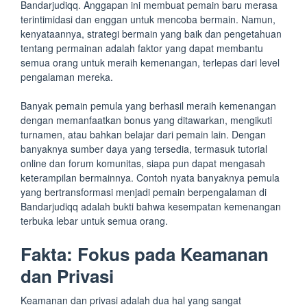
Bandarjudiqq. Anggapan ini membuat pemain baru merasa
terintimidasi dan enggan untuk mencoba bermain. Namun,
kenyataannya, strategi bermain yang baik dan pengetahuan
tentang permainan adalah faktor yang dapat membantu
semua orang untuk meraih kemenangan, terlepas dari level
pengalaman mereka.
Banyak pemain pemula yang berhasil meraih kemenangan
dengan memanfaatkan bonus yang ditawarkan, mengikuti
turnamen, atau bahkan belajar dari pemain lain. Dengan
banyaknya sumber daya yang tersedia, termasuk tutorial
online dan forum komunitas, siapa pun dapat mengasah
keterampilan bermainnya. Contoh nyata banyaknya pemula
yang bertransformasi menjadi pemain berpengalaman di
Bandarjudiqq adalah bukti bahwa kesempatan kemenangan
terbuka lebar untuk semua orang.
Fakta: Fokus pada Keamanan
dan Privasi
Keamanan dan privasi adalah dua hal yang sangat