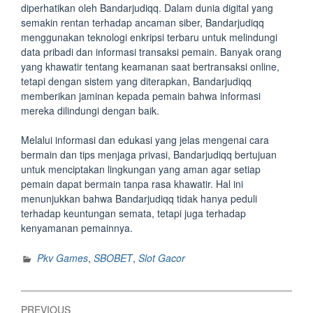
diperhatikan oleh Bandarjudiqq. Dalam dunia digital yang
semakin rentan terhadap ancaman siber, Bandarjudiqq
menggunakan teknologi enkripsi terbaru untuk melindungi
data pribadi dan informasi transaksi pemain. Banyak orang
yang khawatir tentang keamanan saat bertransaksi online,
tetapi dengan sistem yang diterapkan, Bandarjudiqq
memberikan jaminan kepada pemain bahwa informasi
mereka dilindungi dengan baik.
Melalui informasi dan edukasi yang jelas mengenai cara
bermain dan tips menjaga privasi, Bandarjudiqq bertujuan
untuk menciptakan lingkungan yang aman agar setiap
pemain dapat bermain tanpa rasa khawatir. Hal ini
menunjukkan bahwa Bandarjudiqq tidak hanya peduli
terhadap keuntungan semata, tetapi juga terhadap
kenyamanan pemainnya.
Pkv Games
,
SBOBET
,
Slot Gacor
Post
PREVIOUS