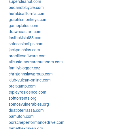
supercleanut.com
bedandbicycle.com
heraldcalifornia.com
graphicmonkeys.com
gamepixies.com
drawneastart.com
fasthokislot88.com
safecasinotips.com
jackpotchips.com
proelitesoftware.com
allcustomercarenumbers.com
familyblogger.xyz
chrisjohnslawgroup.com
klub-vulcan-online.com
breitkamp.com
tripleyresidence.com
softtorrents.org
somosvulnerables.org
duatloterrassa.com
pamufon.com
porscheperformancedrive.com
tamethekraken.org