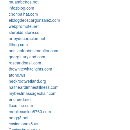
muambeiros.net
infozblog.com
chonbaihat.com
elblogdeoscargonzalez.com
webpromote.net
steroids-store.co
arteydecoracion.net
fithog.com
bestlaptopbestmonitor.com
georginaryland.com
roseandbasil.com
thewhitewhitelights.com
atdhe.ws
heckrodtwetland.org
halfheardinthestillness.com
mybestmassagechair.com
ericreed.net
fluxetine.com
mobilecasino8760.com
betqq3.net
casinoloans5.us
CasinoAuction.us