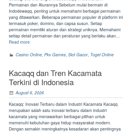
Permainan dan Aturannya Sebelum mulai bermain di
Indodewaqq, penting untuk memahami berbagai permainan
yang ditawarkan. Beberapa permainan populer di platform ini
termasuk poker, domino, dan capsa susun. Setiap
permainan memiliki aturan dan strategi uniknya. Memahami
setiap detail permainan dan peraturan yang berlaku akan…
“Strategi
Read more
Jitu
Menang
Casino Online
,
Pkv Games
,
Slot Gacor
,
Togel Online
di
Indodewaqq”
Kacaqq dan Tren Kacamata
Terkini di Indonesia
August 6, 2026
Kacaqq: Inovasi Terbaru dalam Industri Kacamata Kacaqq
merupakan salah satu inovasi terbaru dalam industri
kacamata yang menawarkan berbagai pilihan untuk
memenuhi kebutuhan gaya hidup masyarakat modern.
Dengan semakin meningkatnya kesadaran akan pentingnya