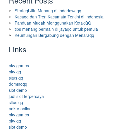
Recent Posts
Strategi Jitu Menang di Indodewaqq
Kacaqq dan Tren Kacamata Terkini di Indonesia
Panduan Mudah Menggunakan KotakQQ
tips menang bermain di jayaqq untuk pemula
Keuntungan Bergabung dengan Menaraqq
Links
pkv games
pkv qq
situs qq
dominoqq
slot demo
judi slot terpercaya
situs qq
poker online
pkv games
pkv qq
slot demo