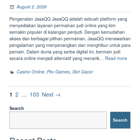
August 2, 2026
Pengenalan JasaQQ JasaQQ adalah sebuah platform yang
menyediakan layanan permainan judi online yang kini
semakin populer di kalangan penjudi. Dengan kemudahan
akses dan berbagai pilihan permainan, JasaQQ menawarkan
pengalaman yang menyenangkan dan menghibur untuk para
pemain. Dalam dunia yang serba digital ini, bermain judi
“Jasa
secara online menjadi alternatif yang menarik…
Read more
Solusi
Cerda
Casino Online
,
Pkv Games
,
Slot Gacor
untuk
Pemai
Judi”
Posts
Page
Page
Page
2
…
103
Next →
1
pagination
Search
Search