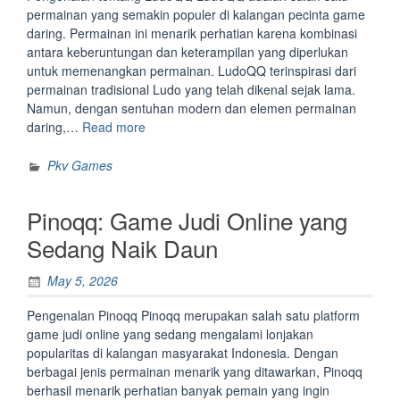
permainan yang semakin populer di kalangan pecinta game
daring. Permainan ini menarik perhatian karena kombinasi
antara keberuntungan dan keterampilan yang diperlukan
untuk memenangkan permainan. LudoQQ terinspirasi dari
permainan tradisional Ludo yang telah dikenal sejak lama.
Namun, dengan sentuhan modern dan elemen permainan
“LudoQQ:
daring,…
Read more
Antara
Keberuntungan
Pkv Games
dan
Keterampilan”
Pinoqq: Game Judi Online yang
Sedang Naik Daun
May 5, 2026
Pengenalan Pinoqq Pinoqq merupakan salah satu platform
game judi online yang sedang mengalami lonjakan
popularitas di kalangan masyarakat Indonesia. Dengan
berbagai jenis permainan menarik yang ditawarkan, Pinoqq
berhasil menarik perhatian banyak pemain yang ingin