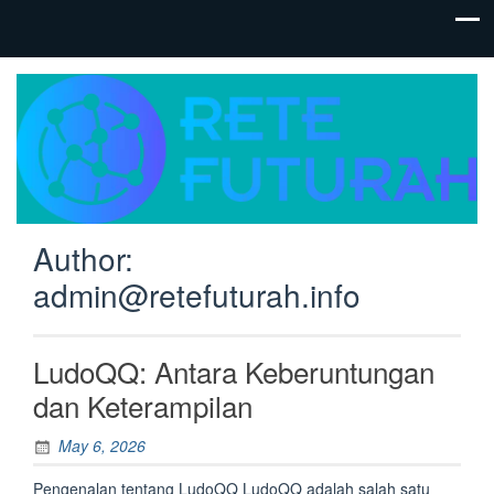
Gunakan
Kumpulan
OVO untuk
Situs Slot
deposit dan
mainkan slot
Online
gacor di
kumpulan
Terpercaya
situs slot
Author:
dengan
online
terpercaya
admin@retefuturah.info
Slot Gacor
yang
menawarkan
Deposit
peluang
LudoQQ: Antara Keberuntungan
menang
Pulsa OVO
besar.
dan Keterampilan
May 6, 2026
Pengenalan tentang LudoQQ LudoQQ adalah salah satu