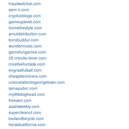
fraudwatchai.com
aem-x.com
cryptooblogs.com
gameuplevel.com
homethestyle.com
amuldistribution.com
borobuddur.com
wundermusic.com
gamefungames.com
25-minute-timer.com
creativefuntask.com
engrsaifulsaif.com
cheapbtcminers.com
unionstationtogeorgetown.com
iamayudoc.com
mylittlebighead.com
freealot.com
asahiweekly.com
supercleanut.com
bedandbicycle.com
heraldcalifornia.com