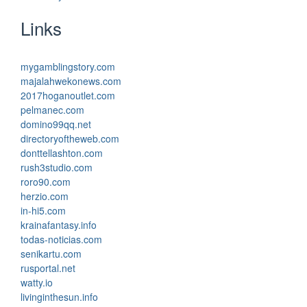
Links
mygamblingstory.com
majalahwekonews.com
2017hoganoutlet.com
pelmanec.com
domino99qq.net
directoryoftheweb.com
donttellashton.com
rush3studio.com
roro90.com
herzio.com
in-hi5.com
krainafantasy.info
todas-noticias.com
senikartu.com
rusportal.net
watty.io
livinginthesun.info