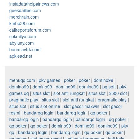
instadatahelpainews.com
geekdailies.com
merchrain.com
kmbb28.com
callreportsforum.com
sokmilya.com
abyluny.com
boomjavtrk.com
apklead.net
menuqq.com
|
pkv games
|
poker
|
poker
|
domino99
|
domino99
|
domino99
|
domino99
|
domino99
|
pg soft
|
pkv
games qq
|
situs slot
|
slot anti rungkat
|
situs slot
|
x500 slot
|
pragmatic play
|
situs slot
|
slot anti rungkat
|
pragmatic play
|
situs slot
|
situs slot online
|
slot gacor maxwin
|
slot gacor
resmi
|
bandarqq login
|
bandarqq login
|
qq poker
|
bandarqq login
|
bandarqq login
|
bandarqq login
|
qq poker
|
qq poker
|
qq poker
|
domino99
|
domino99
|
domino99
|
pkv
qq
|
bandarqq login
|
bandarqq login
|
qq poker
|
qq poker
|
qq poker
|
slot gacor resmi
|
judi bola terpercaya
|
judi bola