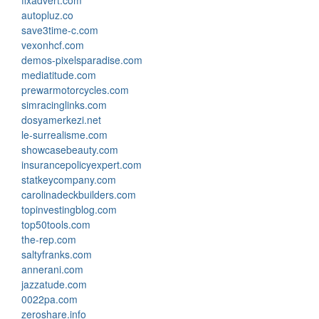
autopluz.co
save3time-c.com
vexonhcf.com
demos-pixelsparadise.com
mediatitude.com
prewarmotorcycles.com
simracinglinks.com
dosyamerkezi.net
le-surrealisme.com
showcasebeauty.com
insurancepolicyexpert.com
statkeycompany.com
carolinadeckbuilders.com
topinvestingblog.com
top50tools.com
the-rep.com
saltyfranks.com
annerani.com
jazzatude.com
0022pa.com
zeroshare.info