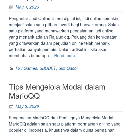
May 4, 2026
Pengantar Judi Online Di era digital ini, judi online semakin
menjadi salah satu pilihan favorit bagi banyak orang. Salah
satu platform yang menawarkan pengalaman judi online
yang menarik adalah Rajajudiqq. Peluang dan kenikmatan
yang ditawarkan dalam perjudian online telah menarik
perhatian banyak pemain. Dalam artikel ini, kita akan
“Keuntungan
membahas beberapa…
Read more
Bermain
Judi
Pkv Games
,
SBOBET
,
Slot Gacor
Online
di
Tips Mengelola Modal dalam
Rajajudiqq”
MarioQQ
May 3, 2026
Pengenalan MarioQQ dan Pentingnya Mengelola Modal
MarioQQ adalah salah satu platform permainan online yang
populer di Indonesia, khususnya dalam dunia permainan