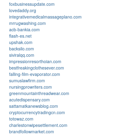
foxbusinessupdate.com
lovedaddy.org
integrativemedicalmassageplano.com
mrrugwashing.com
acb-bankia.com
flash-es.net
upshak.com
backsilo.com
siviralqq.com
impressionresorthoian.com
bestfreakingclothesever.com
falling-film-evaporator.com
sumuslawfirm.com
nursingprowriters.com
greenmountainthreadwear.com
acutedispensary.com
sattamatkanewsblog.com
cryptocurrencytradingcn.com
totowaz.com
charlestonwipesettlement.com
brandfollowmarket.com