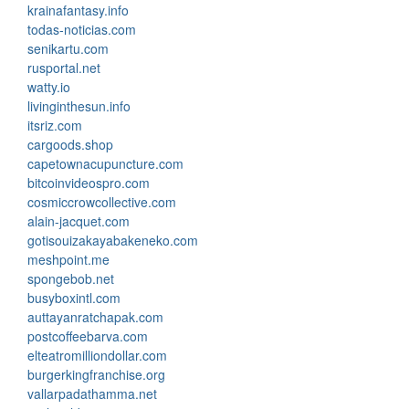
krainafantasy.info
todas-noticias.com
senikartu.com
rusportal.net
watty.io
livinginthesun.info
itsriz.com
cargoods.shop
capetownacupuncture.com
bitcoinvideospro.com
cosmiccrowcollective.com
alain-jacquet.com
gotisouizakayabakeneko.com
meshpoint.me
spongebob.net
busyboxintl.com
auttayanratchapak.com
postcoffeebarva.com
elteatromilliondollar.com
burgerkingfranchise.org
vallarpadathamma.net