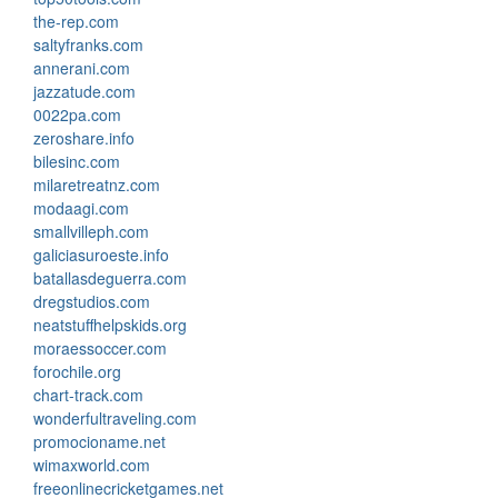
the-rep.com
saltyfranks.com
annerani.com
jazzatude.com
0022pa.com
zeroshare.info
bilesinc.com
milaretreatnz.com
modaagi.com
smallvilleph.com
galiciasuroeste.info
batallasdeguerra.com
dregstudios.com
neatstuffhelpskids.org
moraessoccer.com
forochile.org
chart-track.com
wonderfultraveling.com
promocioname.net
wimaxworld.com
freeonlinecricketgames.net