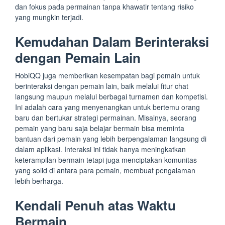
dan fokus pada permainan tanpa khawatir tentang risiko
yang mungkin terjadi.
Kemudahan Dalam Berinteraksi
dengan Pemain Lain
HobiQQ juga memberikan kesempatan bagi pemain untuk
berinteraksi dengan pemain lain, baik melalui fitur chat
langsung maupun melalui berbagai turnamen dan kompetisi.
Ini adalah cara yang menyenangkan untuk bertemu orang
baru dan bertukar strategi permainan. Misalnya, seorang
pemain yang baru saja belajar bermain bisa meminta
bantuan dari pemain yang lebih berpengalaman langsung di
dalam aplikasi. Interaksi ini tidak hanya meningkatkan
keterampilan bermain tetapi juga menciptakan komunitas
yang solid di antara para pemain, membuat pengalaman
lebih berharga.
Kendali Penuh atas Waktu
Bermain