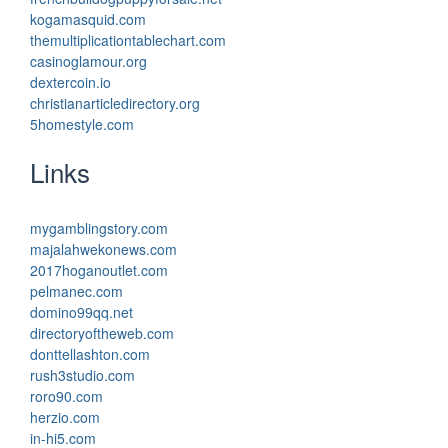
kogamasquid.com
themultiplicationtablechart.com
casinoglamour.org
dextercoin.io
christianarticledirectory.org
5homestyle.com
Links
mygamblingstory.com
majalahwekonews.com
2017hoganoutlet.com
pelmanec.com
domino99qq.net
directoryoftheweb.com
donttellashton.com
rush3studio.com
roro90.com
herzio.com
in-hi5.com