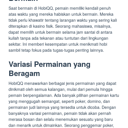
Saat bermain di HobiQQ, pemain memiliki kendali penuh
atas waktu yang mereka habiskan untuk bermain. Mereka
tidak perlu khawatir tentang larangan waktu yang sering kali
diterapkan di kasino fisik. Seorang mahasiswa, misalnya,
dapat memilih untuk bermain selama jam santai di antara
kuliah tanpa ada tekanan atau tuntutan dari lingkungan
sekitar. Ini memberi kesempatan untuk menikmati hobi
sambil tetap fokus pada tugas-tugas penting lainnya.
Variasi Permainan yang
Beragam
HobiQQ menawarkan berbagai jenis permainan yang dapat
dinikmati oleh semua kalangan, mulai dari pemula hingga
pemain berpengalaman. Ada banyak pilihan permainan kartu
yang menggugah semangat, seperti poker, domino, dan
permainan judi lainnya yang tersedia untuk dicoba. Dengan
banyaknya variasi permainan, pemain tidak akan pernah
merasa bosan dan selalu menemukan sesuatu yang baru
dan menarik untuk dimainkan. Seorang penggemar poker,