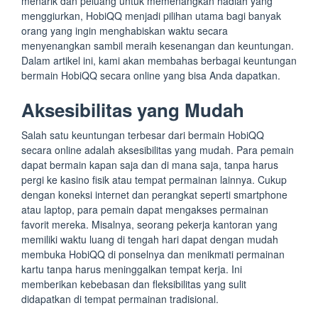
menarik dan peluang untuk memenangkan hadiah yang
menggiurkan, HobiQQ menjadi pilihan utama bagi banyak
orang yang ingin menghabiskan waktu secara
menyenangkan sambil meraih kesenangan dan keuntungan.
Dalam artikel ini, kami akan membahas berbagai keuntungan
bermain HobiQQ secara online yang bisa Anda dapatkan.
Aksesibilitas yang Mudah
Salah satu keuntungan terbesar dari bermain HobiQQ
secara online adalah aksesibilitas yang mudah. Para pemain
dapat bermain kapan saja dan di mana saja, tanpa harus
pergi ke kasino fisik atau tempat permainan lainnya. Cukup
dengan koneksi internet dan perangkat seperti smartphone
atau laptop, para pemain dapat mengakses permainan
favorit mereka. Misalnya, seorang pekerja kantoran yang
memiliki waktu luang di tengah hari dapat dengan mudah
membuka HobiQQ di ponselnya dan menikmati permainan
kartu tanpa harus meninggalkan tempat kerja. Ini
memberikan kebebasan dan fleksibilitas yang sulit
didapatkan di tempat permainan tradisional.