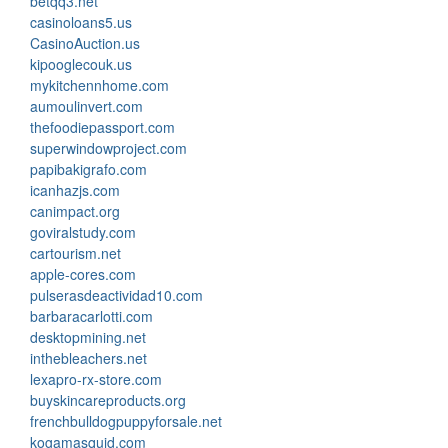
betqq3.net
casinoloans5.us
CasinoAuction.us
kipooglecouk.us
mykitchennhome.com
aumoulinvert.com
thefoodiepassport.com
superwindowproject.com
papibakigrafo.com
icanhazjs.com
canimpact.org
goviralstudy.com
cartourism.net
apple-cores.com
pulserasdeactividad10.com
barbaracarlotti.com
desktopmining.net
inthebleachers.net
lexapro-rx-store.com
buyskincareproducts.org
frenchbulldogpuppyforsale.net
kogamasquid.com