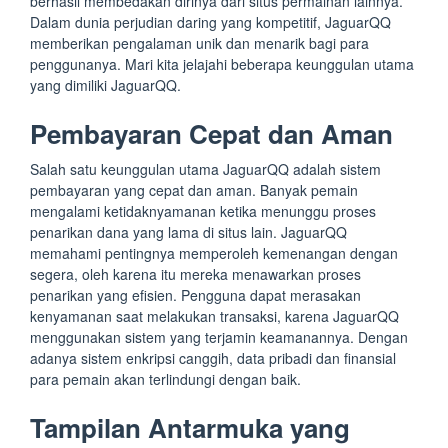
berhasil membedakan dirinya dari situs permainan lainnya.
Dalam dunia perjudian daring yang kompetitif, JaguarQQ
memberikan pengalaman unik dan menarik bagi para
penggunanya. Mari kita jelajahi beberapa keunggulan utama
yang dimiliki JaguarQQ.
Pembayaran Cepat dan Aman
Salah satu keunggulan utama JaguarQQ adalah sistem
pembayaran yang cepat dan aman. Banyak pemain
mengalami ketidaknyamanan ketika menunggu proses
penarikan dana yang lama di situs lain. JaguarQQ
memahami pentingnya memperoleh kemenangan dengan
segera, oleh karena itu mereka menawarkan proses
penarikan yang efisien. Pengguna dapat merasakan
kenyamanan saat melakukan transaksi, karena JaguarQQ
menggunakan sistem yang terjamin keamanannya. Dengan
adanya sistem enkripsi canggih, data pribadi dan finansial
para pemain akan terlindungi dengan baik.
Tampilan Antarmuka yang