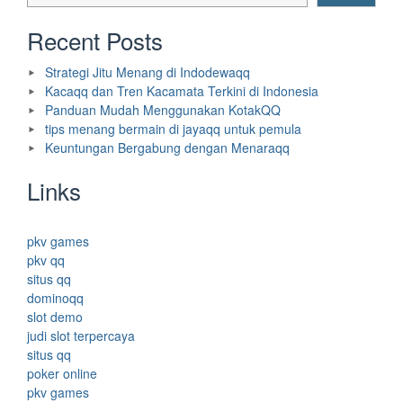
Recent Posts
Strategi Jitu Menang di Indodewaqq
Kacaqq dan Tren Kacamata Terkini di Indonesia
Panduan Mudah Menggunakan KotakQQ
tips menang bermain di jayaqq untuk pemula
Keuntungan Bergabung dengan Menaraqq
Links
pkv games
pkv qq
situs qq
dominoqq
slot demo
judi slot terpercaya
situs qq
poker online
pkv games