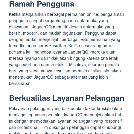
Ramah Pengguna
Ketika menjalankan berbagai permainan online, pengalaman
pengguna sangat bergantung pada antarmuka yang
ditawarkan. JaguarQQ memiliki desain antarmuka yang
bersih, modern, dan mudah digunakan. Pengguna dapat
dengan mudah menjelajahi berbagai jenis permainan yang
tersedia tanpa harus kesulitan. Ketika seseorang baru
pertama kali mencoba layanan JaguarQQ, mereka akan
merasa nyaman dan tidak akan bingung karena tata letak
yang sederhana namun efektif. Misalnya, seorang pemain
baru yang sebelumnya kesulitan bermain di situs lain, akan
menemukan JaguarQQ sebagai alternatif yang lebih
bersahabat.
Berkualitas Layanan Pelanggan
Pelayanan pelanggan yang baik adalah faktor krusial dalam
menjaga kepuasan pemain. JaguarQQ menonjol dalam hal
ini dengan menyediakan layanan pelanggan yang responsif
dan profesional. Tim dukungan pelanggan dapat dihubungi
melalui berbagai saluran, termasuk live chat dan email.