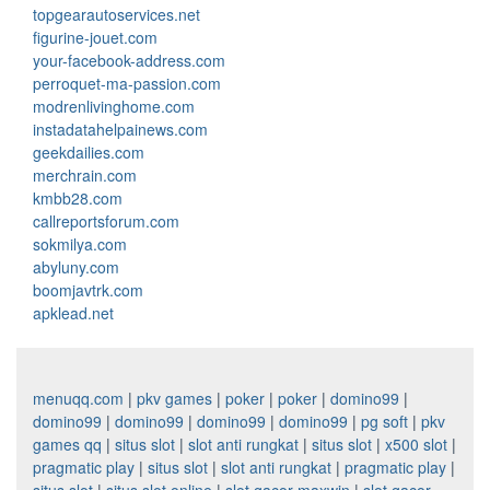
topgearautoservices.net
figurine-jouet.com
your-facebook-address.com
perroquet-ma-passion.com
modrenlivinghome.com
instadatahelpainews.com
geekdailies.com
merchrain.com
kmbb28.com
callreportsforum.com
sokmilya.com
abyluny.com
boomjavtrk.com
apklead.net
menuqq.com
|
pkv games
|
poker
|
poker
|
domino99
|
domino99
|
domino99
|
domino99
|
domino99
|
pg soft
|
pkv
games qq
|
situs slot
|
slot anti rungkat
|
situs slot
|
x500 slot
|
pragmatic play
|
situs slot
|
slot anti rungkat
|
pragmatic play
|
situs slot
|
situs slot online
|
slot gacor maxwin
|
slot gacor