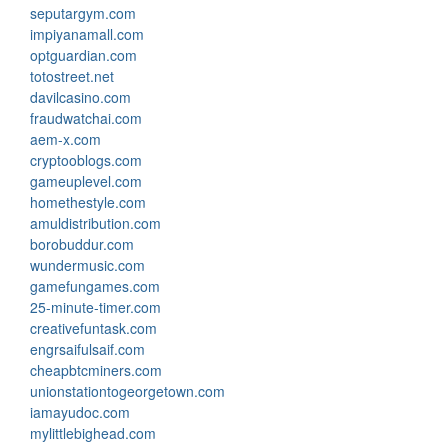
seputargym.com
impiyanamall.com
optguardian.com
totostreet.net
davilcasino.com
fraudwatchai.com
aem-x.com
cryptooblogs.com
gameuplevel.com
homethestyle.com
amuldistribution.com
borobuddur.com
wundermusic.com
gamefungames.com
25-minute-timer.com
creativefuntask.com
engrsaifulsaif.com
cheapbtcminers.com
unionstationtogeorgetown.com
iamayudoc.com
mylittlebighead.com