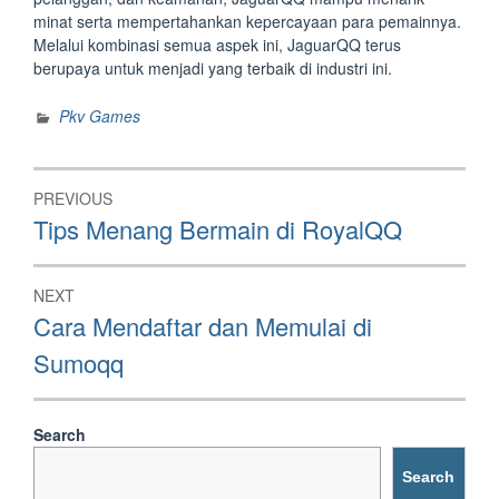
minat serta mempertahankan kepercayaan para pemainnya.
Melalui kombinasi semua aspek ini, JaguarQQ terus
berupaya untuk menjadi yang terbaik di industri ini.
Pkv Games
Post
PREVIOUS
navigation
Previous
Tips Menang Bermain di RoyalQQ
post:
NEXT
Next
Cara Mendaftar dan Memulai di
post:
Sumoqq
Search
Search