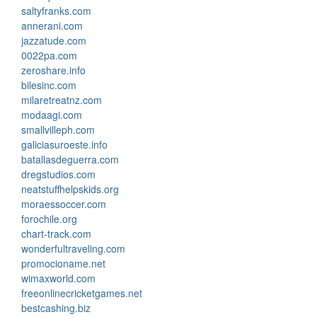
saltyfranks.com
annerani.com
jazzatude.com
0022pa.com
zeroshare.info
bilesinc.com
milaretreatnz.com
modaagi.com
smallvilleph.com
galiciasuroeste.info
batallasdeguerra.com
dregstudios.com
neatstuffhelpskids.org
moraessoccer.com
forochile.org
chart-track.com
wonderfultraveling.com
promocioname.net
wimaxworld.com
freeonlinecricketgames.net
bestcashing.biz