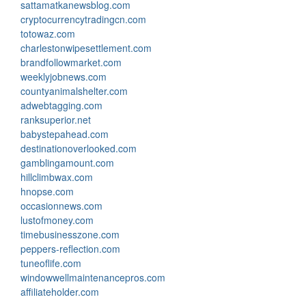
sattamatkanewsblog.com
cryptocurrencytradingcn.com
totowaz.com
charlestonwipesettlement.com
brandfollowmarket.com
weeklyjobnews.com
countyanimalshelter.com
adwebtagging.com
ranksuperior.net
babystepahead.com
destinationoverlooked.com
gamblingamount.com
hillclimbwax.com
hnopse.com
occasionnews.com
lustofmoney.com
timebusinesszone.com
peppers-reflection.com
tuneoflife.com
windowwellmaintenancepros.com
affiliateholder.com