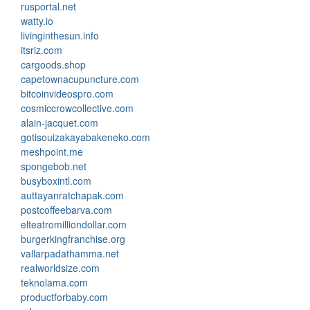
rusportal.net
watty.io
livinginthesun.info
itsriz.com
cargoods.shop
capetownacupuncture.com
bitcoinvideospro.com
cosmiccrowcollective.com
alain-jacquet.com
gotisouizakayabakeneko.com
meshpoint.me
spongebob.net
busyboxintl.com
auttayanratchapak.com
postcoffeebarva.com
elteatromilliondollar.com
burgerkingfranchise.org
vallarpadathamma.net
realworldsize.com
teknolama.com
productforbaby.com