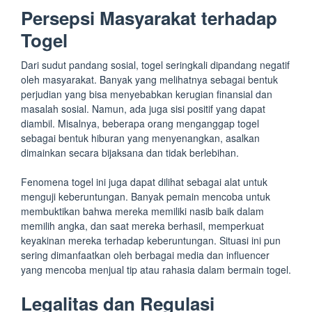
Persepsi Masyarakat terhadap
Togel
Dari sudut pandang sosial, togel seringkali dipandang negatif
oleh masyarakat. Banyak yang melihatnya sebagai bentuk
perjudian yang bisa menyebabkan kerugian finansial dan
masalah sosial. Namun, ada juga sisi positif yang dapat
diambil. Misalnya, beberapa orang menganggap togel
sebagai bentuk hiburan yang menyenangkan, asalkan
dimainkan secara bijaksana dan tidak berlebihan.
Fenomena togel ini juga dapat dilihat sebagai alat untuk
menguji keberuntungan. Banyak pemain mencoba untuk
membuktikan bahwa mereka memiliki nasib baik dalam
memilih angka, dan saat mereka berhasil, memperkuat
keyakinan mereka terhadap keberuntungan. Situasi ini pun
sering dimanfaatkan oleh berbagai media dan influencer
yang mencoba menjual tip atau rahasia dalam bermain togel.
Legalitas dan Regulasi