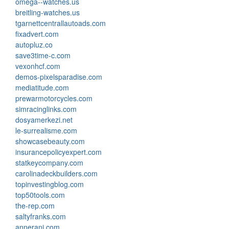
omega--watches.us
breitling-watches.us
tgarnettcentrallautoads.com
fixadvert.com
autopluz.co
save3time-c.com
vexonhcf.com
demos-pixelsparadise.com
mediatitude.com
prewarmotorcycles.com
simracinglinks.com
dosyamerkezi.net
le-surrealisme.com
showcasebeauty.com
insurancepolicyexpert.com
statkeycompany.com
carolinadeckbuilders.com
topinvestingblog.com
top50tools.com
the-rep.com
saltyfranks.com
annerani.com