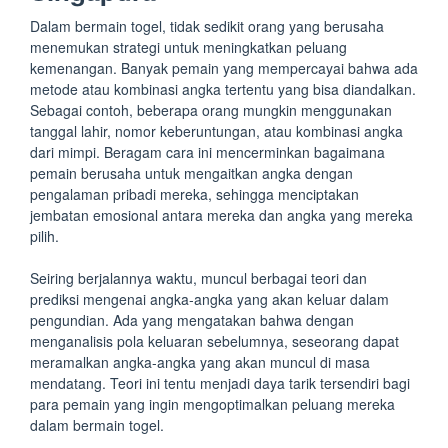
Dalam bermain togel, tidak sedikit orang yang berusaha
menemukan strategi untuk meningkatkan peluang
kemenangan. Banyak pemain yang mempercayai bahwa ada
metode atau kombinasi angka tertentu yang bisa diandalkan.
Sebagai contoh, beberapa orang mungkin menggunakan
tanggal lahir, nomor keberuntungan, atau kombinasi angka
dari mimpi. Beragam cara ini mencerminkan bagaimana
pemain berusaha untuk mengaitkan angka dengan
pengalaman pribadi mereka, sehingga menciptakan
jembatan emosional antara mereka dan angka yang mereka
pilih.
Seiring berjalannya waktu, muncul berbagai teori dan
prediksi mengenai angka-angka yang akan keluar dalam
pengundian. Ada yang mengatakan bahwa dengan
menganalisis pola keluaran sebelumnya, seseorang dapat
meramalkan angka-angka yang akan muncul di masa
mendatang. Teori ini tentu menjadi daya tarik tersendiri bagi
para pemain yang ingin mengoptimalkan peluang mereka
dalam bermain togel.