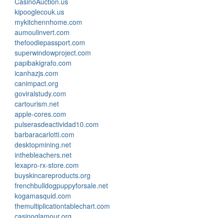
CasinoAuction.us
kipooglecouk.us
mykitchennhome.com
aumoulinvert.com
thefoodiepassport.com
superwindowproject.com
papibakigrafo.com
icanhazjs.com
canimpact.org
goviralstudy.com
cartourism.net
apple-cores.com
pulserasdeactividad10.com
barbaracarlotti.com
desktopmining.net
inthebleachers.net
lexapro-rx-store.com
buyskincareproducts.org
frenchbulldogpuppyforsale.net
kogamasquid.com
themultiplicationtablechart.com
casinoglamour.org