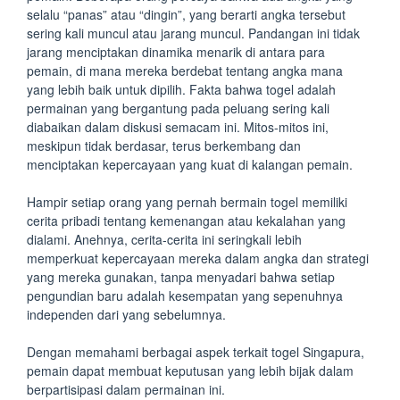
selalu “panas” atau “dingin”, yang berarti angka tersebut
sering kali muncul atau jarang muncul. Pandangan ini tidak
jarang menciptakan dinamika menarik di antara para
pemain, di mana mereka berdebat tentang angka mana
yang lebih baik untuk dipilih. Fakta bahwa togel adalah
permainan yang bergantung pada peluang sering kali
diabaikan dalam diskusi semacam ini. Mitos-mitos ini,
meskipun tidak berdasar, terus berkembang dan
menciptakan kepercayaan yang kuat di kalangan pemain.
Hampir setiap orang yang pernah bermain togel memiliki
cerita pribadi tentang kemenangan atau kekalahan yang
dialami. Anehnya, cerita-cerita ini seringkali lebih
memperkuat kepercayaan mereka dalam angka dan strategi
yang mereka gunakan, tanpa menyadari bahwa setiap
pengundian baru adalah kesempatan yang sepenuhnya
independen dari yang sebelumnya.
Dengan memahami berbagai aspek terkait togel Singapura,
pemain dapat membuat keputusan yang lebih bijak dalam
berpartisipasi dalam permainan ini.