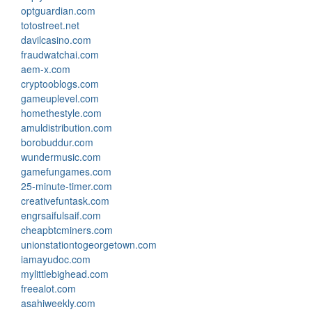
optguardian.com
totostreet.net
davilcasino.com
fraudwatchai.com
aem-x.com
cryptooblogs.com
gameuplevel.com
homethestyle.com
amuldistribution.com
borobuddur.com
wundermusic.com
gamefungames.com
25-minute-timer.com
creativefuntask.com
engrsaifulsaif.com
cheapbtcminers.com
unionstationtogeorgetown.com
iamayudoc.com
mylittlebighead.com
freealot.com
asahiweekly.com