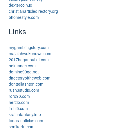
dextercoin.io
christianarticledirectory.org
5homestyle.com
Links
mygamblingstory.com
majalahwekonews.com
2017hoganoutlet.com
pelmanec.com
domino99qq.net
directoryoftheweb.com
donttellashton.com
rush3studio.com
roro90.com
herzio.com
in-hi5.com
krainafantasy.info
todas-noticias.com
senikartu.com