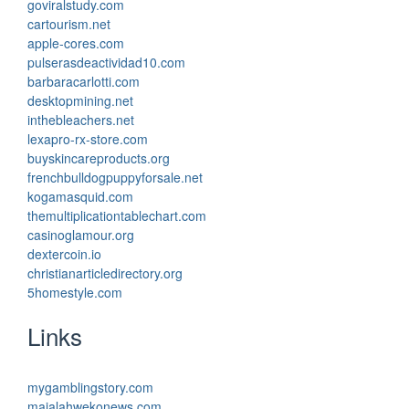
goviralstudy.com
cartourism.net
apple-cores.com
pulserasdeactividad10.com
barbaracarlotti.com
desktopmining.net
inthebleachers.net
lexapro-rx-store.com
buyskincareproducts.org
frenchbulldogpuppyforsale.net
kogamasquid.com
themultiplicationtablechart.com
casinoglamour.org
dextercoin.io
christianarticledirectory.org
5homestyle.com
Links
mygamblingstory.com
majalahwekonews.com