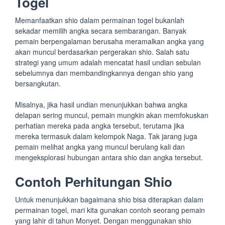
Togel
Memanfaatkan shio dalam permainan togel bukanlah
sekadar memilih angka secara sembarangan. Banyak
pemain berpengalaman berusaha meramalkan angka yang
akan muncul berdasarkan pergerakan shio. Salah satu
strategi yang umum adalah mencatat hasil undian sebulan
sebelumnya dan membandingkannya dengan shio yang
bersangkutan.
Misalnya, jika hasil undian menunjukkan bahwa angka
delapan sering muncul, pemain mungkin akan memfokuskan
perhatian mereka pada angka tersebut, terutama jika
mereka termasuk dalam kelompok Naga. Tak jarang juga
pemain melihat angka yang muncul berulang kali dan
mengeksplorasi hubungan antara shio dan angka tersebut.
Contoh Perhitungan Shio
Untuk menunjukkan bagaimana shio bisa diterapkan dalam
permainan togel, mari kita gunakan contoh seorang pemain
yang lahir di tahun Monyet. Dengan menggunakan shio