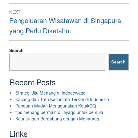
NEXT
Next
Pengeluaran Wisatawan di Singapura
post:
yang Perlu Diketahui
Search
Search
Recent Posts
Strategi Jitu Menang di Indodewaqq
Kacaqq dan Tren Kacamata Terkini di Indonesia
Panduan Mudah Menggunakan KotakQQ
tips menang bermain di jayaqq untuk pemula
Keuntungan Bergabung dengan Menaraqq
Links