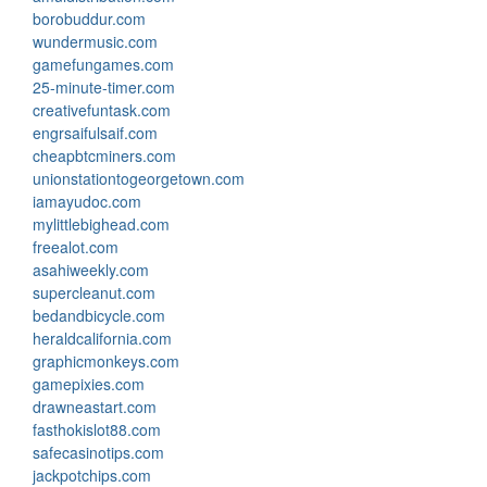
borobuddur.com
wundermusic.com
gamefungames.com
25-minute-timer.com
creativefuntask.com
engrsaifulsaif.com
cheapbtcminers.com
unionstationtogeorgetown.com
iamayudoc.com
mylittlebighead.com
freealot.com
asahiweekly.com
supercleanut.com
bedandbicycle.com
heraldcalifornia.com
graphicmonkeys.com
gamepixies.com
drawneastart.com
fasthokislot88.com
safecasinotips.com
jackpotchips.com