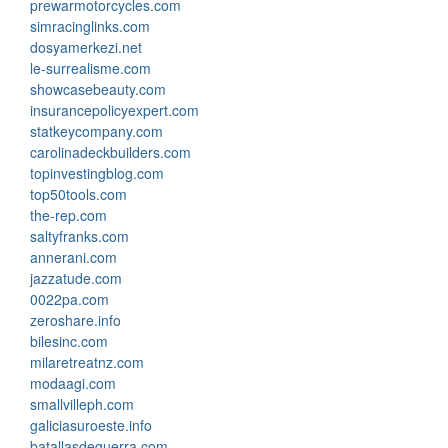
prewarmotorcycles.com
simracinglinks.com
dosyamerkezi.net
le-surrealisme.com
showcasebeauty.com
insurancepolicyexpert.com
statkeycompany.com
carolinadeckbuilders.com
topinvestingblog.com
top50tools.com
the-rep.com
saltyfranks.com
annerani.com
jazzatude.com
0022pa.com
zeroshare.info
bilesinc.com
milaretreatnz.com
modaagi.com
smallvilleph.com
galiciasuroeste.info
batallasdeguerra.com