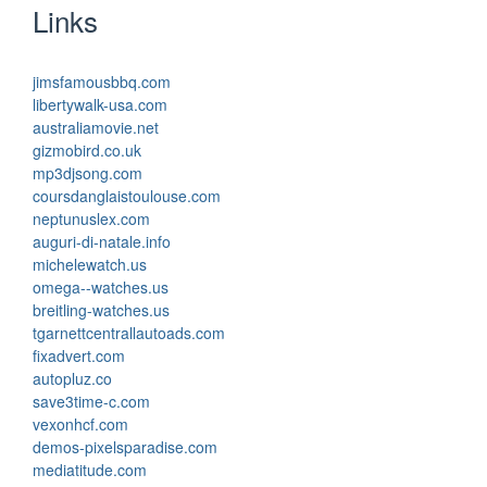
Links
jimsfamousbbq.com
libertywalk-usa.com
australiamovie.net
gizmobird.co.uk
mp3djsong.com
coursdanglaistoulouse.com
neptunuslex.com
auguri-di-natale.info
michelewatch.us
omega--watches.us
breitling-watches.us
tgarnettcentrallautoads.com
fixadvert.com
autopluz.co
save3time-c.com
vexonhcf.com
demos-pixelsparadise.com
mediatitude.com