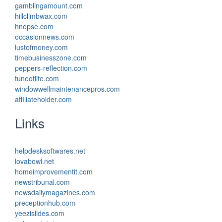
gamblingamount.com
hillclimbwax.com
hnopse.com
occasionnews.com
lustofmoney.com
timebusinesszone.com
peppers-reflection.com
tuneoflife.com
windowwellmaintenancepros.com
affiliateholder.com
Links
helpdesksoftwares.net
lovabowl.net
homeimprovementit.com
newstribunal.com
newsdailymagazines.com
preceptionhub.com
yeezislides.com