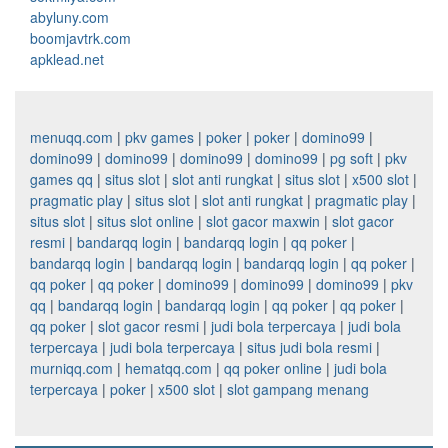
abyluny.com
boomjavtrk.com
apklead.net
menuqq.com
|
pkv games
|
poker
|
poker
|
domino99
|
domino99
|
domino99
|
domino99
|
domino99
|
pg soft
|
pkv
games qq
|
situs slot
|
slot anti rungkat
|
situs slot
|
x500 slot
|
pragmatic play
|
situs slot
|
slot anti rungkat
|
pragmatic play
|
situs slot
|
situs slot online
|
slot gacor maxwin
|
slot gacor
resmi
|
bandarqq login
|
bandarqq login
|
qq poker
|
bandarqq login
|
bandarqq login
|
bandarqq login
|
qq poker
|
qq poker
|
qq poker
|
domino99
|
domino99
|
domino99
|
pkv
qq
|
bandarqq login
|
bandarqq login
|
qq poker
|
qq poker
|
qq poker
|
slot gacor resmi
|
judi bola terpercaya
|
judi bola
terpercaya
|
judi bola terpercaya
|
situs judi bola resmi
|
murniqq.com
|
hematqq.com
|
qq poker online
|
judi bola
terpercaya
|
poker
|
x500 slot
|
slot gampang menang