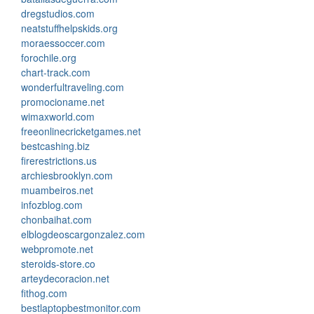
dregstudios.com
neatstuffhelpskids.org
moraessoccer.com
forochile.org
chart-track.com
wonderfultraveling.com
promocioname.net
wimaxworld.com
freeonlinecricketgames.net
bestcashing.biz
firerestrictions.us
archiesbrooklyn.com
muambeiros.net
infozblog.com
chonbaihat.com
elblogdeoscargonzalez.com
webpromote.net
steroids-store.co
arteydecoracion.net
fithog.com
bestlaptopbestmonitor.com