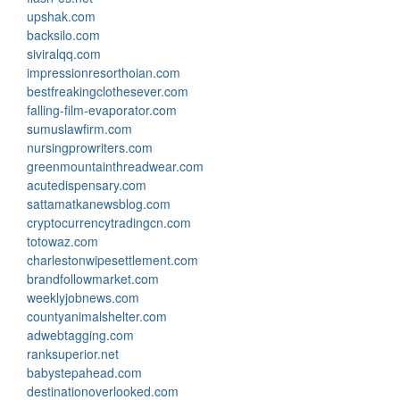
upshak.com
backsilo.com
siviralqq.com
impressionresorthoian.com
bestfreakingclothesever.com
falling-film-evaporator.com
sumuslawfirm.com
nursingprowriters.com
greenmountainthreadwear.com
acutedispensary.com
sattamatkanewsblog.com
cryptocurrencytradingcn.com
totowaz.com
charlestonwipesettlement.com
brandfollowmarket.com
weeklyjobnews.com
countyanimalshelter.com
adwebtagging.com
ranksuperior.net
babystepahead.com
destinationoverlooked.com