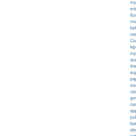
my
eri
fl
mo
be
ca
Ca
ki
my
au
th
su
pa
ic
ca
go
ca
ap
pu
ba
de
in