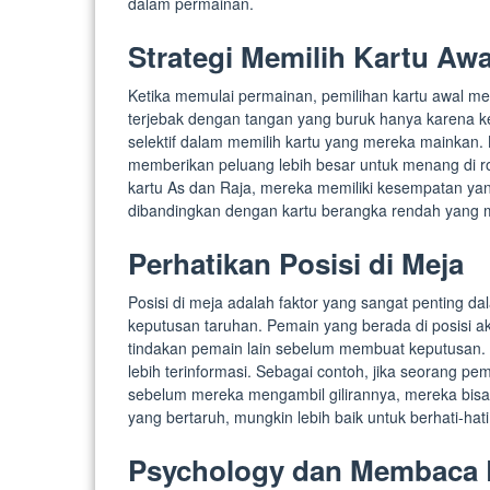
dalam permainan.
Strategi Memilih Kartu Awa
Ketika memulai permainan, pemilihan kartu awal me
terjebak dengan tangan yang buruk hanya karena ke
selektif dalam memilih kartu yang mereka mainkan. 
memberikan peluang lebih besar untuk menang di r
kartu As dan Raja, mereka memiliki kesempatan ya
dibandingkan dengan kartu berangka rendah yang 
Perhatikan Posisi di Meja
Posisi di meja adalah faktor yang sangat penting 
keputusan taruhan. Pemain yang berada di posisi a
tindakan pemain lain sebelum membuat keputusan.
lebih terinformasi. Sebagai contoh, jika seorang p
sebelum mereka mengambil gilirannya, mereka bisa l
yang bertaruh, mungkin lebih baik untuk berhati-hati
Psychology dan Membaca