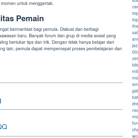
ih momen untuk menggertak.
ca
to
tas Pemain
to
th
gat bermanfaat bagi pemula. Diskusi dan berbagi
sa
awasan baru. Banyak forum dan grup di media sosial yang
an
ng bertukar tips dan trik. Dengan tidak hanya belajar dari
ja
rang lain, pemula dapat mempercepat proses pembelajaran dan
00
ze
bi
mi
mo
sm
gal
ba
q
dr
nea
mo
for
aQQ
ch
wo