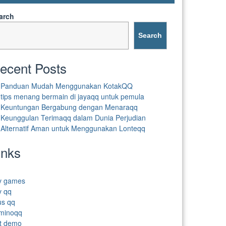
arch
Search
ecent Posts
Panduan Mudah Menggunakan KotakQQ
tips menang bermain di jayaqq untuk pemula
Keuntungan Bergabung dengan Menaraqq
Keunggulan Terimaqq dalam Dunia Perjudian
Alternatif Aman untuk Menggunakan Lonteqq
inks
v games
v qq
us qq
minoqq
ot demo