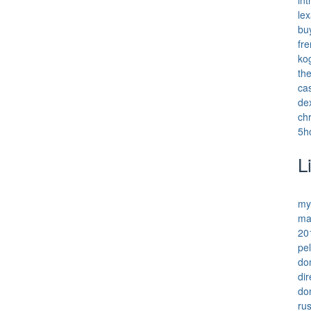
le
bu
fr
ko
the
ca
dex
chr
5h
L
my
ma
20
pe
do
di
do
ru