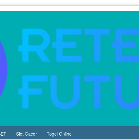
BET
Slot Gacor
Togel Online