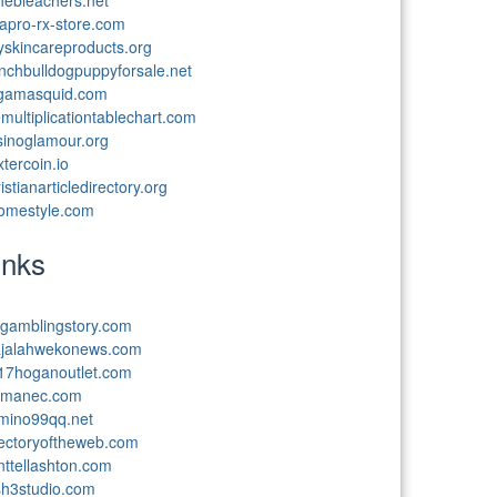
xapro-rx-store.com
yskincareproducts.org
enchbulldogpuppyforsale.net
gamasquid.com
multiplicationtablechart.com
sinoglamour.org
tercoin.io
istianarticledirectory.org
omestyle.com
inks
gamblingstory.com
jalahwekonews.com
17hoganoutlet.com
lmanec.com
mino99qq.net
rectoryoftheweb.com
nttellashton.com
sh3studio.com