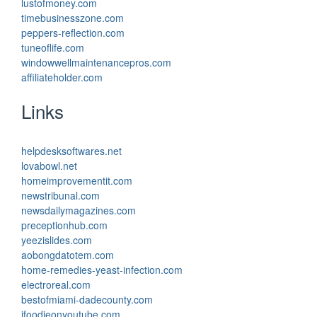
lustofmoney.com
timebusinesszone.com
peppers-reflection.com
tuneoflife.com
windowwellmaintenancepros.com
affiliateholder.com
Links
helpdesksoftwares.net
lovabowl.net
homeimprovementit.com
newstribunal.com
newsdailymagazines.com
preceptionhub.com
yeezislides.com
aobongdatotem.com
home-remedies-yeast-infection.com
electroreal.com
bestofmiami-dadecounty.com
ifoodieonyoutube.com