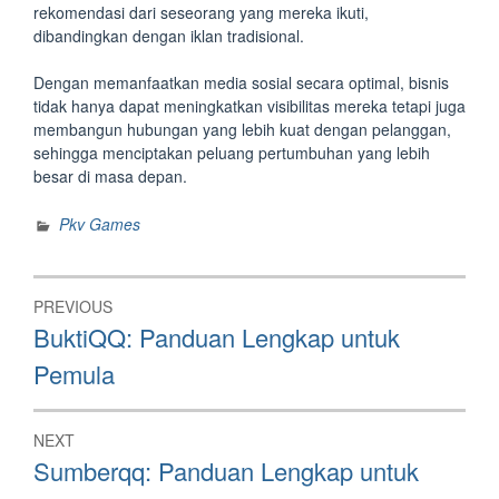
rekomendasi dari seseorang yang mereka ikuti,
dibandingkan dengan iklan tradisional.
Dengan memanfaatkan media sosial secara optimal, bisnis
tidak hanya dapat meningkatkan visibilitas mereka tetapi juga
membangun hubungan yang lebih kuat dengan pelanggan,
sehingga menciptakan peluang pertumbuhan yang lebih
besar di masa depan.
Pkv Games
Post
PREVIOUS
navigation
Previous
BuktiQQ: Panduan Lengkap untuk
post:
Pemula
NEXT
Next
Sumberqq: Panduan Lengkap untuk
post: