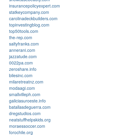
insurancepolicyexpert.com
statkeycompany.com
carolinadeckbuilders.com
topinvestingblog.com
top50tools.com
the-rep.com
saltyfranks.com
annerani.com
jazzatude.com
0022pa.com
zeroshare.info
bilesinc.com
milaretreatnz.com
modaagi.com
smallvilleph.com
galiciasuroeste.info
batallasdeguerra.com
dregstudios.com
neatstuffhelpskids.org
moraessoccer.com
forochile.org