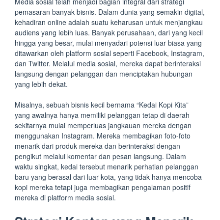
Media sosial telah menjadi bagian integral dari strategi
pemasaran banyak bisnis. Dalam dunia yang semakin digital,
kehadiran online adalah suatu keharusan untuk menjangkau
audiens yang lebih luas. Banyak perusahaan, dari yang kecil
hingga yang besar, mulai menyadari potensi luar biasa yang
ditawarkan oleh platform sosial seperti Facebook, Instagram,
dan Twitter. Melalui media sosial, mereka dapat berinteraksi
langsung dengan pelanggan dan menciptakan hubungan
yang lebih dekat.
Misalnya, sebuah bisnis kecil bernama “Kedai Kopi Kita”
yang awalnya hanya memiliki pelanggan tetap di daerah
sekitarnya mulai memperluas jangkauan mereka dengan
menggunakan Instagram. Mereka membagikan foto-foto
menarik dari produk mereka dan berinteraksi dengan
pengikut melalui komentar dan pesan langsung. Dalam
waktu singkat, kedai tersebut menarik perhatian pelanggan
baru yang berasal dari luar kota, yang tidak hanya mencoba
kopi mereka tetapi juga membagikan pengalaman positif
mereka di platform media sosial.