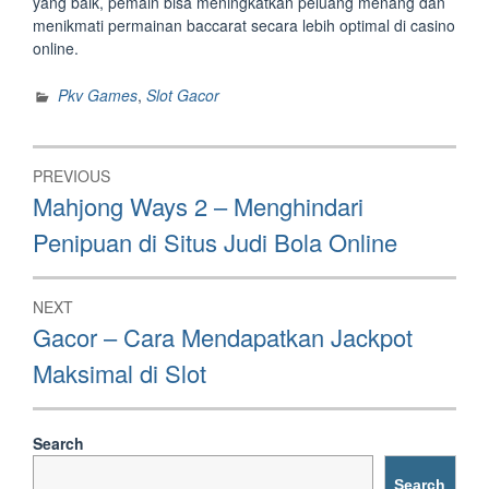
yang baik, pemain bisa meningkatkan peluang menang dan
menikmati permainan baccarat secara lebih optimal di casino
online.
Pkv Games
,
Slot Gacor
Post
PREVIOUS
navigation
Previous
Mahjong Ways 2 – Menghindari
post:
Penipuan di Situs Judi Bola Online
NEXT
Next
Gacor – Cara Mendapatkan Jackpot
post:
Maksimal di Slot
Search
Search