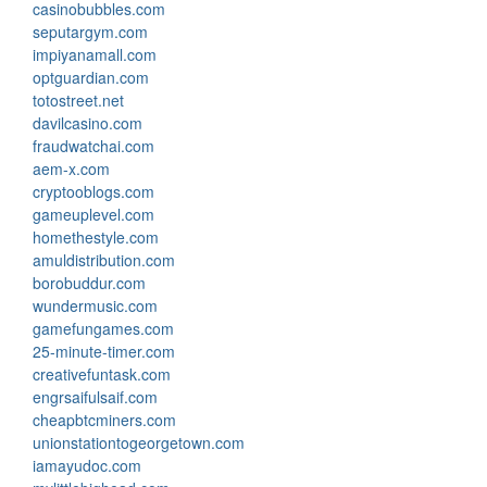
casinobubbles.com
seputargym.com
impiyanamall.com
optguardian.com
totostreet.net
davilcasino.com
fraudwatchai.com
aem-x.com
cryptooblogs.com
gameuplevel.com
homethestyle.com
amuldistribution.com
borobuddur.com
wundermusic.com
gamefungames.com
25-minute-timer.com
creativefuntask.com
engrsaifulsaif.com
cheapbtcminers.com
unionstationtogeorgetown.com
iamayudoc.com