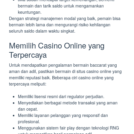
bermain dan tarik saldo untuk mengamankan
keuntungan.
Dengan strategi manajemen modal yang baik, pemain bisa
bermain lebih lama dan mengurangi risiko kehilangan
seluruh saldo dalam waktu singkat.
Memilih Casino Online yang
Terpercaya
Untuk mendapatkan pengalaman bermain baccarat yang
aman dan adil, pastikan bermain di situs casino online yang
memiliki reputasi baik. Beberapa ciri casino online yang
terpercaya meliputi:
Memiliki lisensi resmi dari regulator perjudian.
Menyediakan berbagai metode transaksi yang aman
dan cepat.
Memiliki layanan pelanggan yang responsif dan
profesional.
Menggunakan sistem fair play dengan teknologi RNG