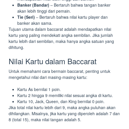
Banker (Bandar)
– Bertaruh bahwa tangan banker
akan lebih tinggi dari pemain.
Tie (Seri)
– Bertaruh bahwa nilai kartu player dan
banker akan sama.
Tujuan utama dalam baccarat adalah mendapatkan nilai
kartu yang paling mendekati angka sembilan. Jika jumlah
kartu lebih dari sembilan, maka hanya angka satuan yang
dihitung.
Nilai Kartu dalam Baccarat
Untuk memahami cara bermain baccarat, penting untuk
mengetahui nilai dari masing-masing kartu:
Kartu As bernilai 1 poin.
Kartu 2 hingga 9 memiliki nilai sesuai angka di kartu.
Kartu 10, Jack, Queen, dan King bernilai 0 poin.
Jika total nilai kartu lebih dari 9, maka angka puluhan akan
dihilangkan. Misalnya, jika kartu yang diperoleh adalah 7 dan
8 (total 15), maka nilai tangan adalah 5.