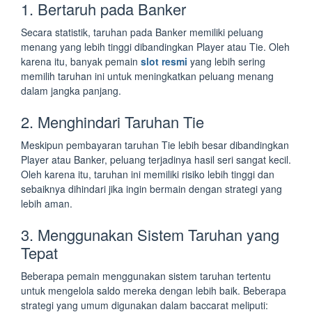
1. Bertaruh pada Banker
Secara statistik, taruhan pada Banker memiliki peluang
menang yang lebih tinggi dibandingkan Player atau Tie. Oleh
karena itu, banyak pemain
slot resmi
yang lebih sering
memilih taruhan ini untuk meningkatkan peluang menang
dalam jangka panjang.
2. Menghindari Taruhan Tie
Meskipun pembayaran taruhan Tie lebih besar dibandingkan
Player atau Banker, peluang terjadinya hasil seri sangat kecil.
Oleh karena itu, taruhan ini memiliki risiko lebih tinggi dan
sebaiknya dihindari jika ingin bermain dengan strategi yang
lebih aman.
3. Menggunakan Sistem Taruhan yang
Tepat
Beberapa pemain menggunakan sistem taruhan tertentu
untuk mengelola saldo mereka dengan lebih baik. Beberapa
strategi yang umum digunakan dalam baccarat meliputi: