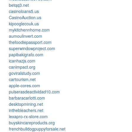
betqq3.net
casinoloans5.us
CasinoAuction.us
kipooglecouk.us
mykitchennhome.com
aumoulinvert.com
thefoodiepassport.com
superwindowproject.com
papibakigrafo.com
icanhazjs.com
canimpact.org
goviralstudy.com
cartourism.net
apple-cores.com
pulserasdeactividad10.com
barbaracarlotti.com
desktopmining.net
inthebleachers.net
lexapro-rx-store.com
buyskincareproducts.org
frenchbulldogpuppyforsale.net