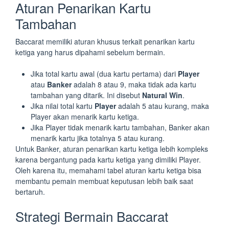
Aturan Penarikan Kartu
Tambahan
Baccarat memiliki aturan khusus terkait penarikan kartu
ketiga yang harus dipahami sebelum bermain.
Jika total kartu awal (dua kartu pertama) dari
Player
atau
Banker
adalah 8 atau 9, maka tidak ada kartu
tambahan yang ditarik. Ini disebut
Natural Win
.
Jika nilai total kartu
Player
adalah 5 atau kurang, maka
Player akan menarik kartu ketiga.
Jika Player tidak menarik kartu tambahan, Banker akan
menarik kartu jika totalnya 5 atau kurang.
Untuk Banker, aturan penarikan kartu ketiga lebih kompleks
karena bergantung pada kartu ketiga yang dimiliki Player.
Oleh karena itu, memahami tabel aturan kartu ketiga bisa
membantu pemain membuat keputusan lebih baik saat
bertaruh.
Strategi Bermain Baccarat