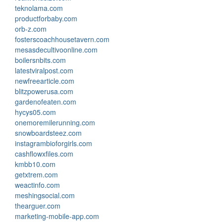
teknolama.com
productforbaby.com
orb-z.com
fosterscoachhousetavern.com
mesasdecultivoonline.com
boilersnbits.com
latestviralpost.com
newfreearticle.com
blitzpowerusa.com
gardenofeaten.com
hycys05.com
onemoremilerunning.com
snowboardsteez.com
instagrambioforgirls.com
cashflowxfiles.com
kmbb10.com
getxtrem.com
weactinfo.com
meshingsocial.com
thearguer.com
marketing-mobile-app.com