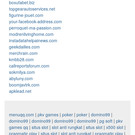
boxufabet.biz
topgearautoservices.net
figurine-jouet.com
your-facebook-address.com
perroquet-ma-passion.com
modrenlivinghome.com
instadatahelpainews.com
geekdailies.com
merchrain.com
kmbb28.com
callreportsforum.com
sokmilya.com
abyluny.com
boomjavtrk.com
apklead.net
menuqq.com
|
pkv games
|
poker
|
poker
|
domino99
|
domino99
|
domino99
|
domino99
|
domino99
|
pg soft
|
pkv
games qq
|
situs slot
|
slot anti rungkat
|
situs slot
|
x500 slot
|
pragmatic play
|
situs slot
|
slot anti rungkat
|
pragmatic play
|