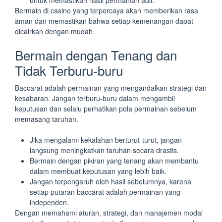
untuk memastikan hasil permainan adil.
Bermain di casino yang terpercaya akan memberikan rasa
aman dan memastikan bahwa setiap kemenangan dapat
dicairkan dengan mudah.
Bermain dengan Tenang dan
Tidak Terburu-buru
Baccarat adalah permainan yang mengandalkan strategi dan
kesabaran. Jangan terburu-buru dalam mengambil
keputusan dan selalu perhatikan pola permainan sebelum
memasang taruhan.
Jika mengalami kekalahan berturut-turut, jangan
langsung meningkatkan taruhan secara drastis.
Bermain dengan pikiran yang tenang akan membantu
dalam membuat keputusan yang lebih baik.
Jangan terpengaruh oleh hasil sebelumnya, karena
setiap putaran baccarat adalah permainan yang
independen.
Dengan memahami aturan, strategi, dan manajemen modal