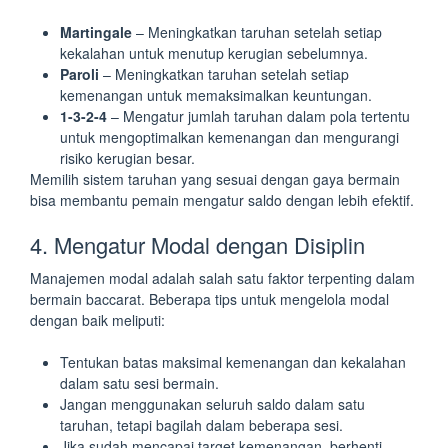
Martingale
– Meningkatkan taruhan setelah setiap
kekalahan untuk menutup kerugian sebelumnya.
Paroli
– Meningkatkan taruhan setelah setiap
kemenangan untuk memaksimalkan keuntungan.
1-3-2-4
– Mengatur jumlah taruhan dalam pola tertentu
untuk mengoptimalkan kemenangan dan mengurangi
risiko kerugian besar.
Memilih sistem taruhan yang sesuai dengan gaya bermain
bisa membantu pemain mengatur saldo dengan lebih efektif.
4. Mengatur Modal dengan Disiplin
Manajemen modal adalah salah satu faktor terpenting dalam
bermain baccarat. Beberapa tips untuk mengelola modal
dengan baik meliputi:
Tentukan batas maksimal kemenangan dan kekalahan
dalam satu sesi bermain.
Jangan menggunakan seluruh saldo dalam satu
taruhan, tetapi bagilah dalam beberapa sesi.
Jika sudah mencapai target kemenangan, berhenti