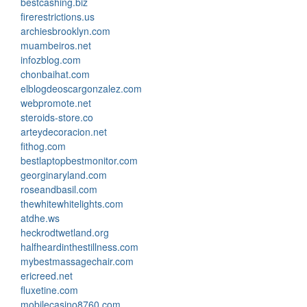
bestcashing.biz
firerestrictions.us
archiesbrooklyn.com
muambeiros.net
infozblog.com
chonbaihat.com
elblogdeoscargonzalez.com
webpromote.net
steroids-store.co
arteydecoracion.net
fithog.com
bestlaptopbestmonitor.com
georginaryland.com
roseandbasil.com
thewhitewhitelights.com
atdhe.ws
heckrodtwetland.org
halfheardinthestillness.com
mybestmassagechair.com
ericreed.net
fluxetine.com
mobilecasino8760.com