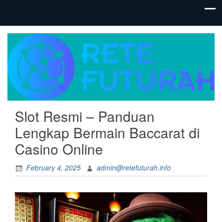
Gunakan
Kumpulan
OVO untuk
Situs Slot
deposit dan
mainkan slot
Online
gacor di
kumpulan
Terpercaya
situs slot
Slot Resmi – Panduan
dengan
online
terpercaya
Lengkap Bermain Baccarat di
Slot Gacor
yang
Casino Online
menawarkan
Deposit
peluang
menang
Pulsa OVO
February 4, 2025
admin@retefuturah.info
besar.