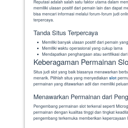
Reputasi adalah salah satu faktor utama dalam memil
memiliki ulasan positif dari pemain lain dan dapat
bisa mencari informasi melalui forum-forum judi onl
terpercaya.
Tanda Situs Terpercaya
Memiliki banyak ulasan positif dari pemain ya
Memiliki waktu operasional yang cukup lama
Mendapatkan penghargaan atau sertifikasi dari
Keberagaman Permainan Slo
Situs judi slot yang baik biasanya menawarkan ber
menarik. Pilihlah situs yang menyediakan
slot
perma
permainan yang ditawarkan adil dan memiliki pelua
Menawarkan Permainan dari Pen
Pengembang permainan slot terkenal seperti Microg
permainan dengan kualitas tinggi dan tingkat keadi
pengembang terkemuka memberikan kepercayaan leb