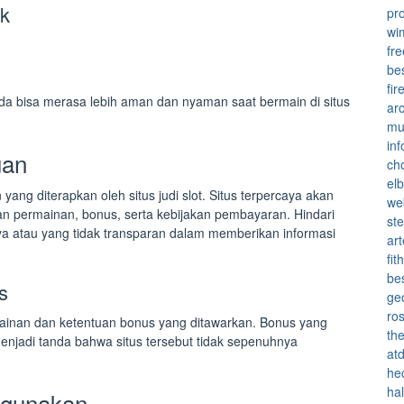
ik
pr
wi
fr
be
fir
a bisa merasa lebih aman dan nyaman saat bermain di situs
ar
mu
in
uan
ch
el
ang diterapkan oleh situs judi slot. Situs terpercaya akan
we
n permainan, bonus, serta kebijakan pembayaran. Hindari
ste
a atau yang tidak transparan dalam memberikan informasi
ar
fi
be
s
ge
ro
inan dan ketentuan bonus yang ditawarkan. Bonus yang
th
 menjadi tanda bahwa situs tersebut tidak sepenuhnya
at
he
ha
igunakan