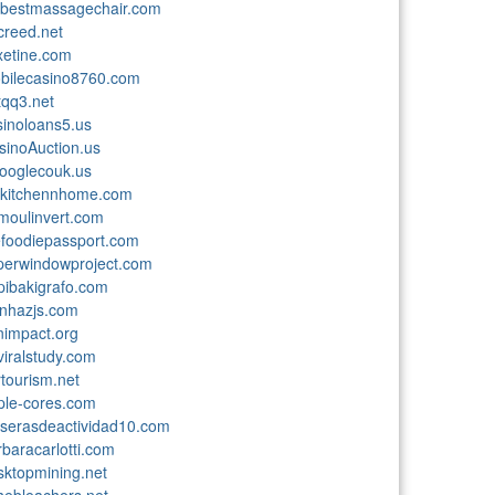
bestmassagechair.com
creed.net
uxetine.com
bilecasino8760.com
tqq3.net
sinoloans5.us
sinoAuction.us
pooglecouk.us
kitchennhome.com
moulinvert.com
efoodiepassport.com
perwindowproject.com
pibakigrafo.com
anhazjs.com
nimpact.org
viralstudy.com
rtourism.net
ple-cores.com
lserasdeactividad10.com
rbaracarlotti.com
sktopmining.net
thebleachers.net