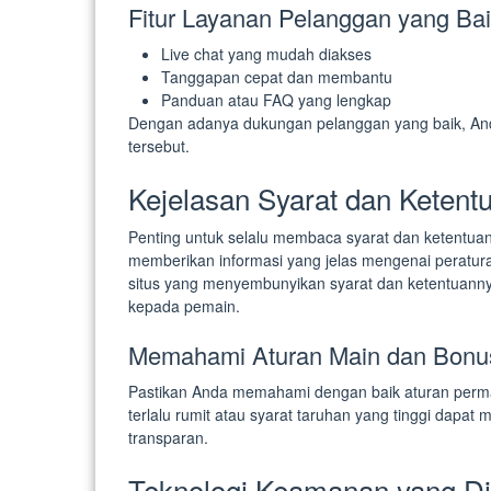
Fitur Layanan Pelanggan yang Ba
Live chat yang mudah diakses
Tanggapan cepat dan membantu
Panduan atau FAQ yang lengkap
Dengan adanya dukungan pelanggan yang baik, And
tersebut.
Kejelasan Syarat dan Ketent
Penting untuk selalu membaca syarat dan ketentuan y
memberikan informasi yang jelas mengenai peratura
situs yang menyembunyikan syarat dan ketentuanny
kepada pemain.
Memahami Aturan Main dan Bonu
Pastikan Anda memahami dengan baik aturan perma
terlalu rumit atau syarat taruhan yang tinggi dapat
transparan.
Teknologi Keamanan yang D