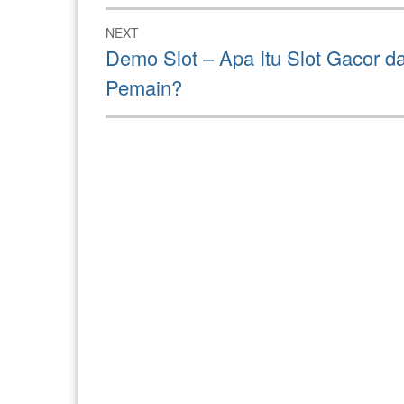
NEXT
Next
Demo Slot – Apa Itu Slot Gacor 
post:
Pemain?