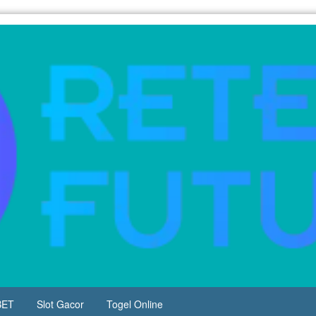
BET
Slot Gacor
Togel Online