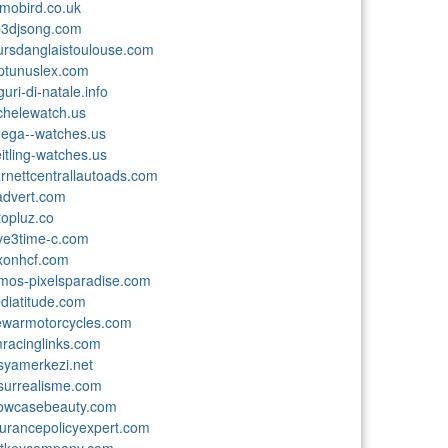
zmobird.co.uk
3djsong.com
ursdanglaistoulouse.com
ptunuslex.com
uri-di-natale.info
chelewatch.us
ega--watches.us
itling-watches.us
arnettcentrallautoads.com
xadvert.com
topluz.co
ve3time-c.com
xonhcf.com
mos-pixelsparadise.com
diatitude.com
ewarmotorcycles.com
mracinglinks.com
syamerkezi.net
-surrealisme.com
owcasebeauty.com
surancepolicyexpert.com
atkeycompany.com