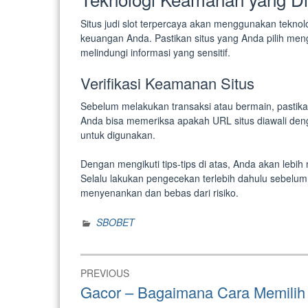
Situs judi slot terpercaya akan menggunakan teknolo
keuangan Anda. Pastikan situs yang Anda pilih men
melindungi informasi yang sensitif.
Verifikasi Keamanan Situs
Sebelum melakukan transaksi atau bermain, pasti
Anda bisa memeriksa apakah URL situs diawali den
untuk digunakan.
Dengan mengikuti tips-tips di atas, Anda akan lebi
Selalu lakukan pengecekan terlebih dahulu sebelu
menyenankan dan bebas dari risiko.
SBOBET
Post
PREVIOUS
navigation
Previous
Gacor – Bagaimana Cara Memilih S
post: