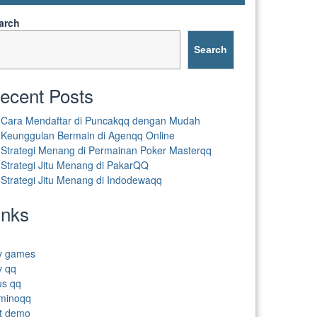
arch
Search
ecent Posts
Cara Mendaftar di Puncakqq dengan Mudah
Keunggulan Bermain di Agenqq Online
Strategi Menang di Permainan Poker Masterqq
Strategi Jitu Menang di PakarQQ
Strategi Jitu Menang di Indodewaqq
inks
v games
v qq
us qq
minoqq
ot demo