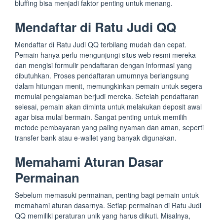
bluffing bisa menjadi faktor penting untuk menang.
Mendaftar di Ratu Judi QQ
Mendaftar di Ratu Judi QQ terbilang mudah dan cepat.
Pemain hanya perlu mengunjungi situs web resmi mereka
dan mengisi formulir pendaftaran dengan informasi yang
dibutuhkan. Proses pendaftaran umumnya berlangsung
dalam hitungan menit, memungkinkan pemain untuk segera
memulai pengalaman berjudi mereka. Setelah pendaftaran
selesai, pemain akan diminta untuk melakukan deposit awal
agar bisa mulai bermain. Sangat penting untuk memilih
metode pembayaran yang paling nyaman dan aman, seperti
transfer bank atau e-wallet yang banyak digunakan.
Memahami Aturan Dasar
Permainan
Sebelum memasuki permainan, penting bagi pemain untuk
memahami aturan dasarnya. Setiap permainan di Ratu Judi
QQ memiliki peraturan unik yang harus diikuti. Misalnya,