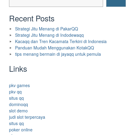
Recent Posts
Strategi Jitu Menang di PakarQQ
Strategi Jitu Menang di Indodewaqq
Kacaqq dan Tren Kacamata Terkini di Indonesia
Panduan Mudah Menggunakan KotakQQ
tips menang bermain di jayaqq untuk pemula
Links
pkv games
pkv qq
situs qq
dominoqq
slot demo
judi slot terpercaya
situs qq
poker online