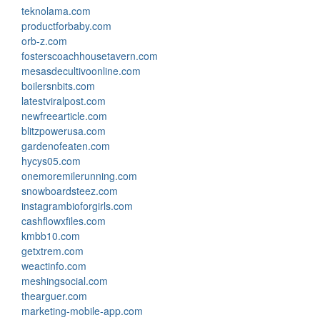
teknolama.com
productforbaby.com
orb-z.com
fosterscoachhousetavern.com
mesasdecultivoonline.com
boilersnbits.com
latestviralpost.com
newfreearticle.com
blitzpowerusa.com
gardenofeaten.com
hycys05.com
onemoremilerunning.com
snowboardsteez.com
instagrambioforgirls.com
cashflowxfiles.com
kmbb10.com
getxtrem.com
weactinfo.com
meshingsocial.com
thearguer.com
marketing-mobile-app.com