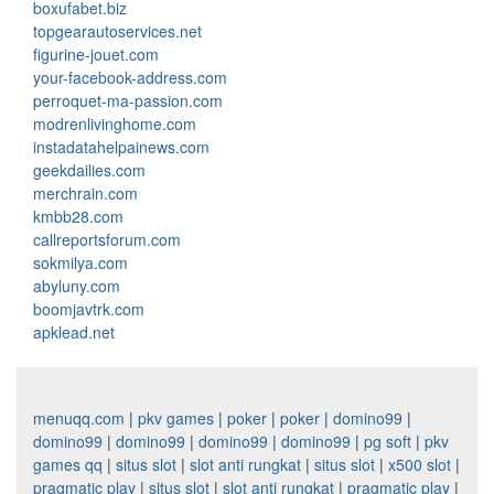
boxufabet.biz
topgearautoservices.net
figurine-jouet.com
your-facebook-address.com
perroquet-ma-passion.com
modrenlivinghome.com
instadatahelpainews.com
geekdailies.com
merchrain.com
kmbb28.com
callreportsforum.com
sokmilya.com
abyluny.com
boomjavtrk.com
apklead.net
menuqq.com
|
pkv games
|
poker
|
poker
|
domino99
|
domino99
|
domino99
|
domino99
|
domino99
|
pg soft
|
pkv
games qq
|
situs slot
|
slot anti rungkat
|
situs slot
|
x500 slot
|
pragmatic play
|
situs slot
|
slot anti rungkat
|
pragmatic play
|