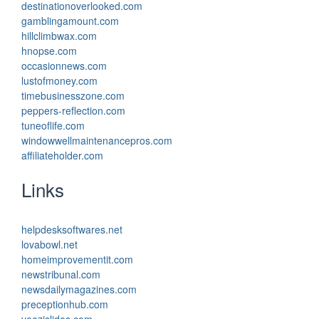
destinationoverlooked.com
gamblingamount.com
hillclimbwax.com
hnopse.com
occasionnews.com
lustofmoney.com
timebusinesszone.com
peppers-reflection.com
tuneoflife.com
windowwellmaintenancepros.com
affiliateholder.com
Links
helpdesksoftwares.net
lovabowl.net
homeimprovementit.com
newstribunal.com
newsdailymagazines.com
preceptionhub.com
yeezislides.com