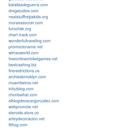
batallasdeguerra.com
dregstudios.com
neatstuffhelpskids.org
moraessoccer.com
forochile.org
chart-track.com
wonderfultraveling.com
promocioname.net
wimaxworld.com
freeonlinecricketgames.net
bestcashing.biz
firerestrictions.us
archiesbrooklyn.com
muambeiros.net
infozblog.com
chonbaihat.com
elblogdeoscargonzalez.com
webpromote.net
steroids-store.co
arteydecoracion.net
fithog.com