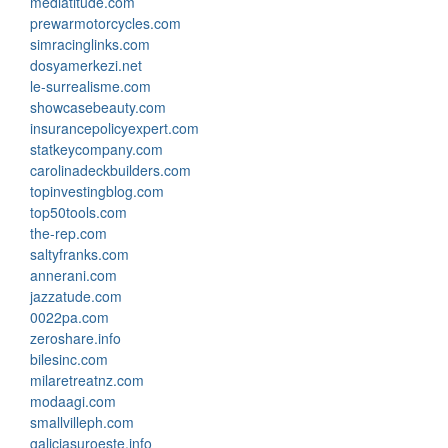
mediatitude.com
prewarmotorcycles.com
simracinglinks.com
dosyamerkezi.net
le-surrealisme.com
showcasebeauty.com
insurancepolicyexpert.com
statkeycompany.com
carolinadeckbuilders.com
topinvestingblog.com
top50tools.com
the-rep.com
saltyfranks.com
annerani.com
jazzatude.com
0022pa.com
zeroshare.info
bilesinc.com
milaretreatnz.com
modaagi.com
smallvilleph.com
galiciasuroeste.info