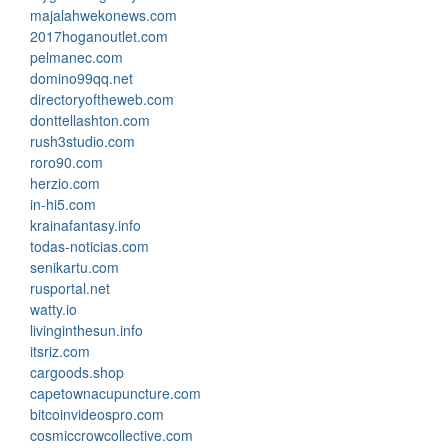
majalahwekonews.com
2017hoganoutlet.com
pelmanec.com
domino99qq.net
directoryoftheweb.com
donttellashton.com
rush3studio.com
roro90.com
herzio.com
in-hi5.com
krainafantasy.info
todas-noticias.com
senikartu.com
rusportal.net
watty.io
livinginthesun.info
itsriz.com
cargoods.shop
capetownacupuncture.com
bitcoinvideospro.com
cosmiccrowcollective.com