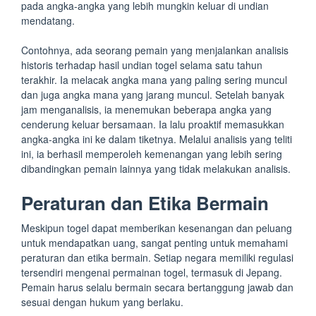
pada angka-angka yang lebih mungkin keluar di undian
mendatang.
Contohnya, ada seorang pemain yang menjalankan analisis
historis terhadap hasil undian togel selama satu tahun
terakhir. Ia melacak angka mana yang paling sering muncul
dan juga angka mana yang jarang muncul. Setelah banyak
jam menganalisis, ia menemukan beberapa angka yang
cenderung keluar bersamaan. Ia lalu proaktif memasukkan
angka-angka ini ke dalam tiketnya. Melalui analisis yang teliti
ini, ia berhasil memperoleh kemenangan yang lebih sering
dibandingkan pemain lainnya yang tidak melakukan analisis.
Peraturan dan Etika Bermain
Meskipun togel dapat memberikan kesenangan dan peluang
untuk mendapatkan uang, sangat penting untuk memahami
peraturan dan etika bermain. Setiap negara memiliki regulasi
tersendiri mengenai permainan togel, termasuk di Jepang.
Pemain harus selalu bermain secara bertanggung jawab dan
sesuai dengan hukum yang berlaku.