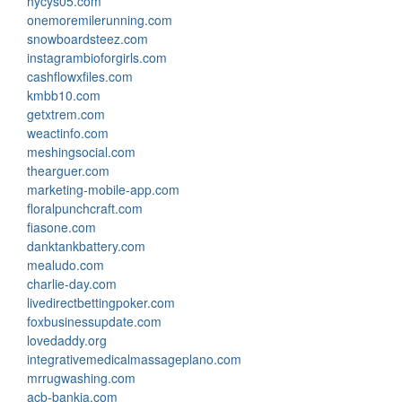
hycys05.com
onemoremilerunning.com
snowboardsteez.com
instagrambioforgirls.com
cashflowxfiles.com
kmbb10.com
getxtrem.com
weactinfo.com
meshingsocial.com
thearguer.com
marketing-mobile-app.com
floralpunchcraft.com
fiasone.com
danktankbattery.com
mealudo.com
charlie-day.com
livedirectbettingpoker.com
foxbusinessupdate.com
lovedaddy.org
integrativemedicalmassageplano.com
mrrugwashing.com
acb-bankia.com