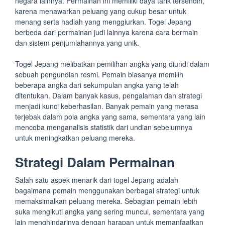
negara lainnya. Permainan ini memiliki daya tarik tersendiri,
karena menawarkan peluang yang cukup besar untuk
menang serta hadiah yang menggiurkan. Togel Jepang
berbeda dari permainan judi lainnya karena cara bermain
dan sistem penjumlahannya yang unik.
Togel Jepang melibatkan pemilihan angka yang diundi dalam
sebuah pengundian resmi. Pemain biasanya memilih
beberapa angka dari sekumpulan angka yang telah
ditentukan. Dalam banyak kasus, pengalaman dan strategi
menjadi kunci keberhasilan. Banyak pemain yang merasa
terjebak dalam pola angka yang sama, sementara yang lain
mencoba menganalisis statistik dari undian sebelumnya
untuk meningkatkan peluang mereka.
Strategi Dalam Permainan
Salah satu aspek menarik dari togel Jepang adalah
bagaimana pemain menggunakan berbagai strategi untuk
memaksimalkan peluang mereka. Sebagian pemain lebih
suka mengikuti angka yang sering muncul, sementara yang
lain menghindarinya dengan harapan untuk memanfaatkan