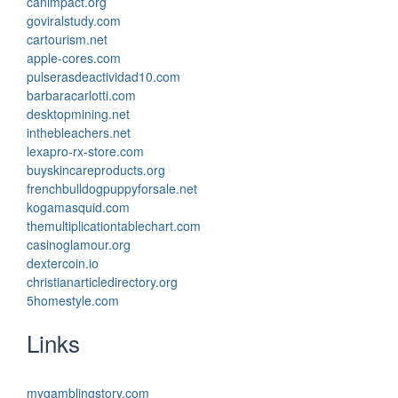
canimpact.org
goviralstudy.com
cartourism.net
apple-cores.com
pulserasdeactividad10.com
barbaracarlotti.com
desktopmining.net
inthebleachers.net
lexapro-rx-store.com
buyskincareproducts.org
frenchbulldogpuppyforsale.net
kogamasquid.com
themultiplicationtablechart.com
casinoglamour.org
dextercoin.io
christianarticledirectory.org
5homestyle.com
Links
mygamblingstory.com