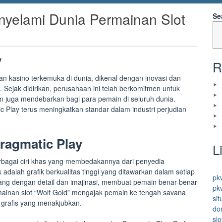
nyelami Dunia Permainan Slot
Se
y
R
an kasino terkemuka di dunia, dikenal dengan inovasi dan
 Sejak didirikan, perusahaan ini telah berkomitmen untuk
 juga mendebarkan bagi para pemain di seluruh dunia.
 Play terus meningkatkan standar dalam industri perjudian
Pragmatic Play
L
rbagai ciri khas yang membedakannya dari penyedia
adalah grafik berkualitas tinggi yang ditawarkan dalam setiap
pk
ang dengan detail dan imajinasi, membuat pemain benar-benar
pk
ermainan slot “Wolf Gold” mengajak pemain ke tengah savana
sit
 grafis yang menakjubkan.
do
sl