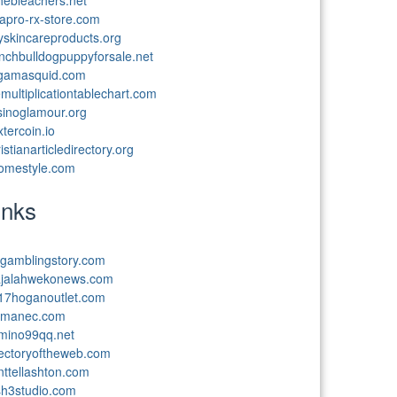
xapro-rx-store.com
yskincareproducts.org
enchbulldogpuppyforsale.net
gamasquid.com
multiplicationtablechart.com
sinoglamour.org
tercoin.io
istianarticledirectory.org
omestyle.com
inks
gamblingstory.com
jalahwekonews.com
17hoganoutlet.com
lmanec.com
mino99qq.net
rectoryoftheweb.com
nttellashton.com
sh3studio.com