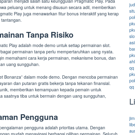
nsparan menjadi salah satu keunggulan Pragmatic Play. Pada
jud
hwa peluang untuk menang disusun secara adil, memberikan
sit
gmatic Play juga menawarkan fitur bonus interaktif yang kerap
po
 tantangan.
pk
pk
mainan Tanpa Risiko
sl
asi
matic Play adalah mode demo untuk setiap permainan slot.
ba
bagai permainan tanpa perlu mempertaruhkan uang nyata.
pk
ngin memahami cara kerja permainan, mekanisme bonus, dan
ahl
gan uang sungguhan.
qq
pk
weet Bonanza” dalam mode demo. Dengan mencoba permainan
po
aran dan putaran gratis bekerja tanpa tekanan finansial.
qq
unik, memberikan kemampuan kepada pemain untuk
ka saatnya tiba untuk bermain dengan uang sungguhan,
L
laman Pengguna
ji
li
pengalaman pengguna adalah prioritas utama. Dengan
au
gan mudah menavigasi berbagai pilihan permainan. Seluruh