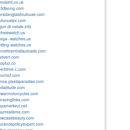
zmobird.co.uk
3djsong.com
ursdanglaistoulouse.com
ptunuslex.com
uri-di-natale.info
chelewatch.us
ega--watches.us
itling-watches.us
arnettcentrallautoads.com
xadvert.com
topluz.co
ve3time-c.com
xonhcf.com
mos-pixelsparadise.com
diatitude.com
ewarmotorcycles.com
mracinglinks.com
syamerkezi.net
-surrealisme.com
owcasebeauty.com
surancepolicyexpert.com
atkeycompany.com