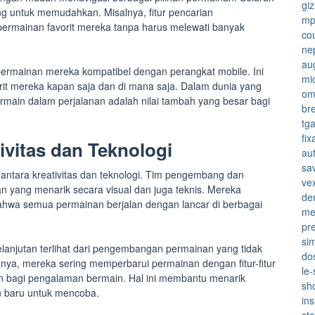
gi
ng untuk memudahkan. Misalnya, fitur pencarian
mp
mainan favorit mereka tanpa harus melewati banyak
co
ne
aug
permainan mereka kompatibel dengan perangkat mobile. Ini
mi
orit mereka kapan saja dan di mana saja. Dalam dunia yang
om
main dalam perjalanan adalah nilai tambah yang besar bagi
bre
tg
fi
ivitas dan Teknologi
au
sa
i antara kreativitas dan teknologi. Tim pengembang dan
ve
 yang menarik secara visual dan juga teknis. Mereka
de
ahwa semua permainan berjalan dengan lancar di berbagai
me
pr
si
elanjutan terlihat dari pengembangan permainan yang tidak
do
a, mereka sering memperbarui permainan dengan fitur-fitur
le
n bagi pengalaman bermain. Hal ini membantu menarik
sh
 baru untuk mencoba.
in
st