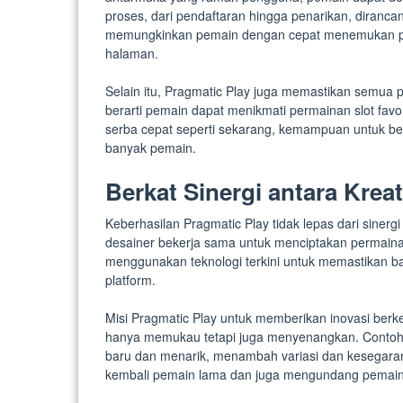
proses, dari pendaftaran hingga penarikan, diranca
memungkinkan pemain dengan cepat menemukan per
halaman.
Selain itu, Pragmatic Play juga memastikan semua 
berarti pemain dapat menikmati permainan slot fav
serba cepat seperti sekarang, kemampuan untuk ber
banyak pemain.
Berkat Sinergi antara Kreat
Keberhasilan Pragmatic Play tidak lepas dari sinerg
desainer bekerja sama untuk menciptakan permainan
menggunakan teknologi terkini untuk memastikan b
platform.
Misi Pragmatic Play untuk memberikan inovasi berk
hanya memukau tetapi juga menyenangkan. Contohny
baru dan menarik, menambah variasi dan kesegara
kembali pemain lama dan juga mengundang pemain