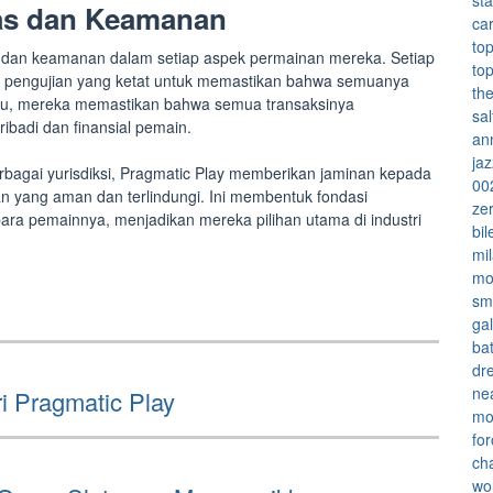
as dan Keamanan
ca
to
s dan keamanan dalam setiap aspek permainan mereka. Setiap
to
s pengujian yang ketat untuk memastikan bahwa semuanya
th
n itu, mereka memastikan bahwa semua transaksinya
sa
ibadi dan finansial pemain.
an
ja
erbagai yurisdiksi, Pragmatic Play memberikan jaminan kepada
00
 yang aman dan terlindungi. Ini membentuk fondasi
ze
ara pemainnya, menjadikan mereka pilihan utama di industri
bi
mi
mo
sm
gal
ba
dr
nea
 Pragmatic Play
mo
for
ch
wo