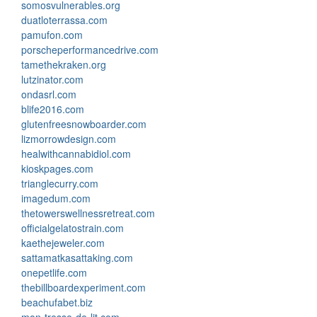
somosvulnerables.org
duatloterrassa.com
pamufon.com
porscheperformancedrive.com
tamethekraken.org
lutzinator.com
ondasrl.com
blife2016.com
glutenfreesnowboarder.com
lizmorrowdesign.com
healwithcannabidiol.com
kioskpages.com
trianglecurry.com
imagedum.com
thetowerswellnessretreat.com
officialgelatostrain.com
kaethejeweler.com
sattamatkasattaking.com
onepetlife.com
thebillboardexperiment.com
beachufabet.biz
mon-tresse-de-lit.com