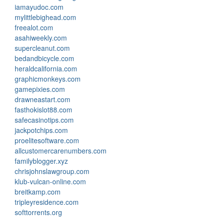
iamayudoc.com
mylittlebighead.com
freealot.com
asahiweekly.com
supercleanut.com
bedandbicycle.com
heraldcalifornia.com
graphicmonkeys.com
gamepixies.com
drawneastart.com
fasthokislot88.com
safecasinotips.com
jackpotchips.com
proelitesoftware.com
allcustomercarenumbers.com
familyblogger.xyz
chrisjohnslawgroup.com
klub-vulcan-online.com
breitkamp.com
tripleyresidence.com
softtorrents.org