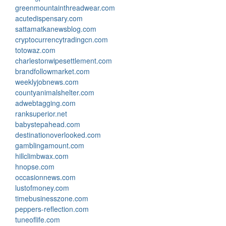
greenmountainthreadwear.com
acutedispensary.com
sattamatkanewsblog.com
cryptocurrencytradingcn.com
totowaz.com
charlestonwipesettlement.com
brandfollowmarket.com
weeklyjobnews.com
countyanimalshelter.com
adwebtagging.com
ranksuperior.net
babystepahead.com
destinationoverlooked.com
gamblingamount.com
hillclimbwax.com
hnopse.com
occasionnews.com
lustofmoney.com
timebusinesszone.com
peppers-reflection.com
tuneoflife.com