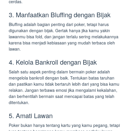
cerdas.
3. Manfaatkan Bluffing dengan Bijak
Bluffing adalah bagian penting dari poker, tetapi harus
digunakan dengan bijak. Gertak hanya jika kamu yakin
lawanmu bisa fold, dan jangan terlalu sering melakukannya
karena bisa menjadi kebiasaan yang mudah terbaca oleh
lawan.
4. Kelola Bankroll dengan Bijak
Salah satu aspek penting dalam bermain poker adalah
mengelola bankroll dengan baik. Tentukan batas taruhan
dan pastikan kamu tidak bertaruh lebih dari yang bisa kamu
relakan. Jangan terbawa emosi jika mengalami kekalahan,
dan berhentilah bermain saat mencapai batas yang telah
ditentukan.
5. Amati Lawan
Poker bukan hanya tentang kartu yang kamu pegang, tetapi