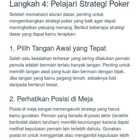
Langkah 4: Pelajari Strategi Poker
Setelah memahami aturan dasar, penting untuk
mengembangkan strategi poker yang baik agar dapat
meningkatkan peluang menang. Berikut beberapa strategi
dasar yang dapat kamu terapkan:
1. Pilih Tangan Awal yang Tepat
Salah satu kesalahan terbesar yang sering dilakukan pemain
pemula adalah bermain terlalu banyak tangan. Penting untuk
memilih tangan awal yang kuat dan bermain dengan bijak.
Jika tangan yang kamu pegang lemah, sebaiknya fold
daripada bertaruh besar.
2. Perhatikan Posisi di Meja
Posisi di meja sangat memengaruhi strategi yang harus
kamu gunakan. Pemain yang berada di posisi akhir (terakhir
bertindak dalam taruhan) memiliki keuntungan karena dapat
melihat keputusan pemain lain terlebih dahulu. Gunakan
posisi ini untuk menggertak atau mengambil keputusan lebih