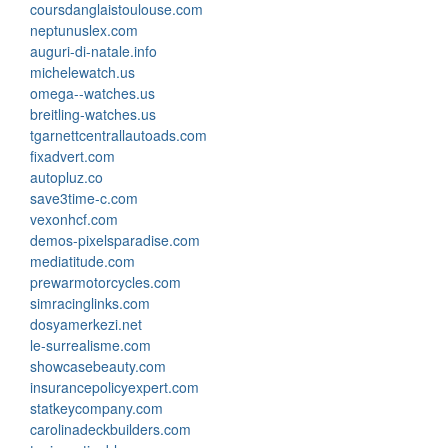
coursdanglaistoulouse.com
neptunuslex.com
auguri-di-natale.info
michelewatch.us
omega--watches.us
breitling-watches.us
tgarnettcentrallautoads.com
fixadvert.com
autopluz.co
save3time-c.com
vexonhcf.com
demos-pixelsparadise.com
mediatitude.com
prewarmotorcycles.com
simracinglinks.com
dosyamerkezi.net
le-surrealisme.com
showcasebeauty.com
insurancepolicyexpert.com
statkeycompany.com
carolinadeckbuilders.com