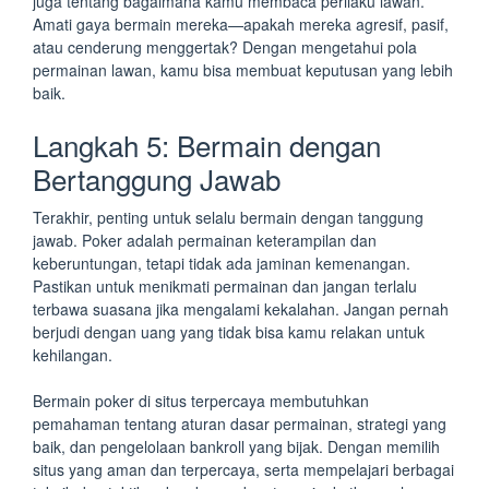
juga tentang bagaimana kamu membaca perilaku lawan.
Amati gaya bermain mereka—apakah mereka agresif, pasif,
atau cenderung menggertak? Dengan mengetahui pola
permainan lawan, kamu bisa membuat keputusan yang lebih
baik.
Langkah 5: Bermain dengan
Bertanggung Jawab
Terakhir, penting untuk selalu bermain dengan tanggung
jawab. Poker adalah permainan keterampilan dan
keberuntungan, tetapi tidak ada jaminan kemenangan.
Pastikan untuk menikmati permainan dan jangan terlalu
terbawa suasana jika mengalami kekalahan. Jangan pernah
berjudi dengan uang yang tidak bisa kamu relakan untuk
kehilangan.
Bermain poker di situs terpercaya membutuhkan
pemahaman tentang aturan dasar permainan, strategi yang
baik, dan pengelolaan bankroll yang bijak. Dengan memilih
situs yang aman dan terpercaya, serta mempelajari berbagai