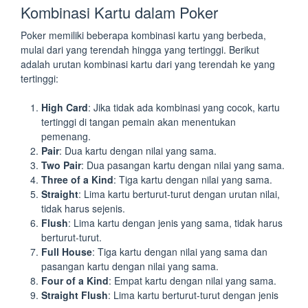
Kombinasi Kartu dalam Poker
Poker memiliki beberapa kombinasi kartu yang berbeda,
mulai dari yang terendah hingga yang tertinggi. Berikut
adalah urutan kombinasi kartu dari yang terendah ke yang
tertinggi:
High Card
: Jika tidak ada kombinasi yang cocok, kartu
tertinggi di tangan pemain akan menentukan
pemenang.
Pair
: Dua kartu dengan nilai yang sama.
Two Pair
: Dua pasangan kartu dengan nilai yang sama.
Three of a Kind
: Tiga kartu dengan nilai yang sama.
Straight
: Lima kartu berturut-turut dengan urutan nilai,
tidak harus sejenis.
Flush
: Lima kartu dengan jenis yang sama, tidak harus
berturut-turut.
Full House
: Tiga kartu dengan nilai yang sama dan
pasangan kartu dengan nilai yang sama.
Four of a Kind
: Empat kartu dengan nilai yang sama.
Straight Flush
: Lima kartu berturut-turut dengan jenis