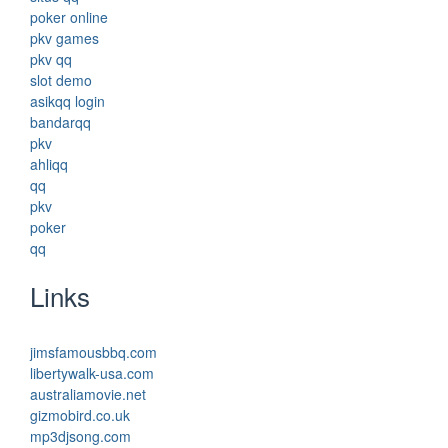
poker online
pkv games
pkv qq
slot demo
asikqq login
bandarqq
pkv
ahliqq
qq
pkv
poker
qq
Links
jimsfamousbbq.com
libertywalk-usa.com
australiamovie.net
gizmobird.co.uk
mp3djsong.com