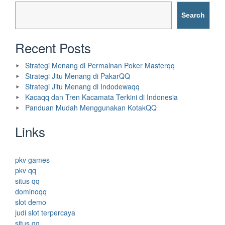
Search
Recent Posts
Strategi Menang di Permainan Poker Masterqq
Strategi Jitu Menang di PakarQQ
Strategi Jitu Menang di Indodewaqq
Kacaqq dan Tren Kacamata Terkini di Indonesia
Panduan Mudah Menggunakan KotakQQ
Links
pkv games
pkv qq
situs qq
dominoqq
slot demo
judi slot terpercaya
situs qq