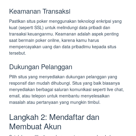
Keamanan Transaksi
Pastikan situs poker menggunakan teknologi enkripsi yang
kuat (seperti SSL) untuk melindungi data pribadi dan
transaksi keuanganmu. Keamanan adalah aspek penting
saat bermain poker online, karena kamu harus
mempercayakan uang dan data pribadimu kepada situs
tersebut.
Dukungan Pelanggan
Pilih situs yang menyediakan dukungan pelanggan yang
responsif dan mudah dihubungi. Situs yang baik biasanya
menyediakan berbagai saluran komunikasi seperti live chat,
email, atau telepon untuk membantu menyelesaikan
masalah atau pertanyaan yang mungkin timbul.
Langkah 2: Mendaftar dan
Membuat Akun