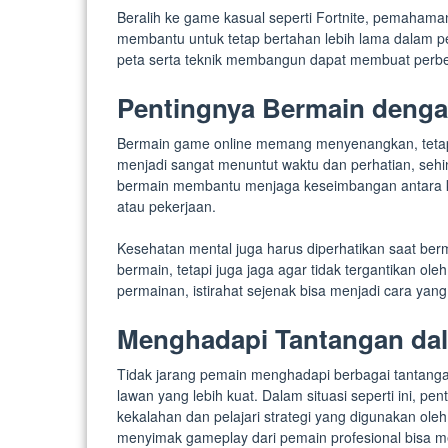
Beralih ke game kasual seperti Fortnite, pemaham
membantu untuk tetap bertahan lebih lama dalam 
peta serta teknik membangun dapat membuat perb
Pentingnya Bermain denga
Bermain game online memang menyenangkan, tetapi
menjadi sangat menuntut waktu dan perhatian, seh
bermain membantu menjaga keseimbangan antara keg
atau pekerjaan.
Kesehatan mental juga harus diperhatikan saat ber
bermain, tetapi juga jaga agar tidak tergantikan ole
permainan, istirahat sejenak bisa menjadi cara ya
Menghadapi Tantangan da
Tidak jarang pemain menghadapi berbagai tantang
lawan yang lebih kuat. Dalam situasi seperti ini, p
kekalahan dan pelajari strategi yang digunakan ole
menyimak gameplay dari pemain profesional bisa me