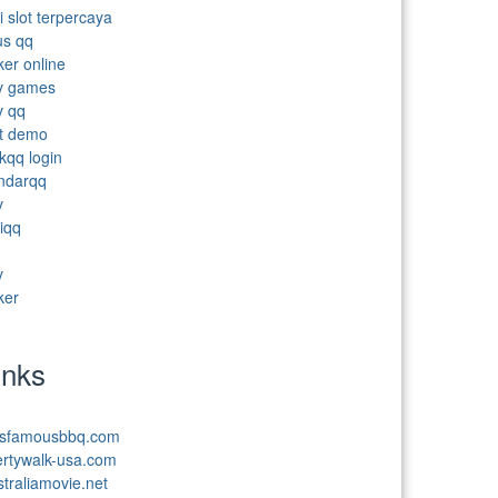
i slot terpercaya
us qq
ker online
v games
v qq
ot demo
kqq login
ndarqq
v
iqq
v
ker
inks
msfamousbbq.com
bertywalk-usa.com
straliamovie.net