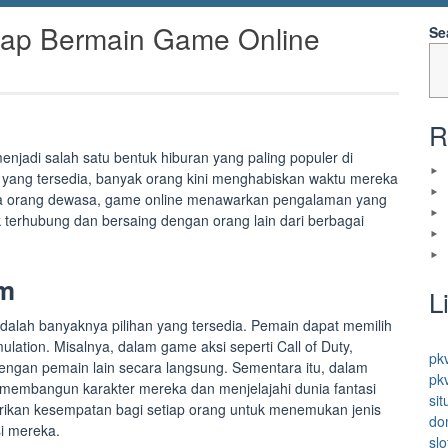
kap Bermain Game Online
Se
R
enjadi salah satu bentuk hiburan yang paling populer di
 yang tersedia, banyak orang kini menghabiskan waktu mereka
ga orang dewasa, game online menawarkan pengalaman yang
 terhubung dan bersaing dengan orang lain dari berbagai
am
L
adalah banyaknya pilihan yang tersedia. Pemain dapat memilih
lation. Misalnya, dalam game aksi seperti Call of Duty,
pk
ngan pemain lain secara langsung. Sementara itu, dalam
pk
 membangun karakter mereka dan menjelajahi dunia fantasi
sit
rikan kesempatan bagi setiap orang untuk menemukan jenis
do
i mereka.
sl