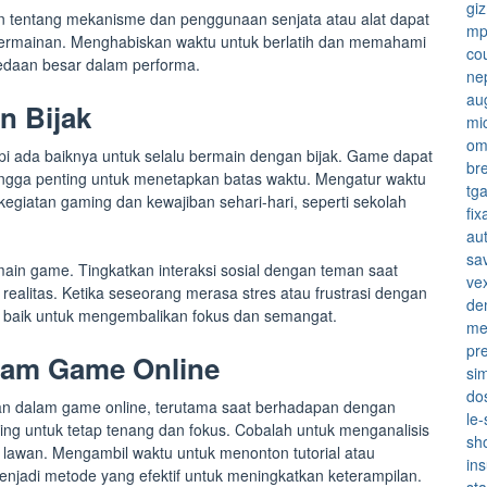
gi
an tentang mekanisme dan penggunaan senjata atau alat dapat
mp
permainan. Menghabiskan waktu untuk berlatih dan memahami
co
edaan besar dalam performa.
ne
aug
n Bijak
mi
om
 ada baiknya untuk selalu bermain dengan bijak. Game dapat
bre
ingga penting untuk menetapkan batas waktu. Mengatur waktu
tg
iatan gaming dan kewajiban sehari-hari, seperti sekolah
fi
au
sa
main game. Tingkatkan interaksi sosial dengan teman saat
ve
h realitas. Ketika seseorang merasa stres atau frustrasi dengan
de
ng baik untuk mengembalikan fokus dan semangat.
me
pr
lam Game Online
si
do
an dalam game online, terutama saat berhadapan dengan
le
enting untuk tetap tenang dan fokus. Cobalah untuk menganalisis
sh
h lawan. Mengambil waktu untuk menonton tutorial atau
in
njadi metode yang efektif untuk meningkatkan keterampilan.
st