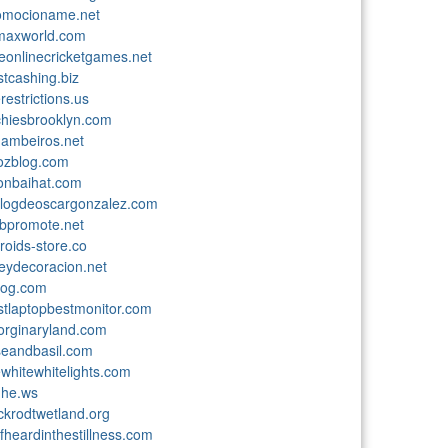
omocioname.net
maxworld.com
eeonlinecricketgames.net
stcashing.biz
erestrictions.us
chiesbrooklyn.com
ambeiros.net
fozblog.com
onbaihat.com
blogdeoscargonzalez.com
bpromote.net
roids-store.co
teydecoracion.net
thog.com
stlaptopbestmonitor.com
orginaryland.com
seandbasil.com
ewhitewhitelights.com
dhe.ws
ckrodtwetland.org
lfheardinthestillness.com