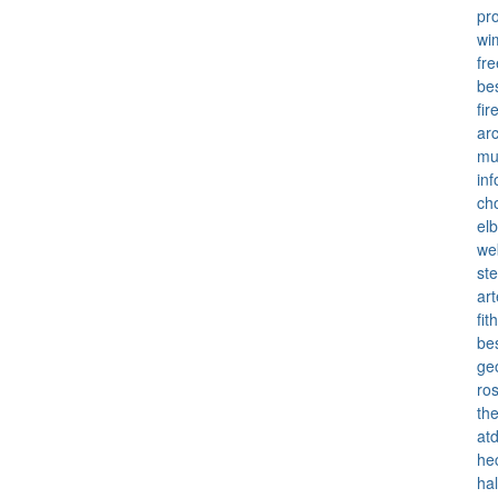
pr
wi
fr
be
fir
ar
mu
in
ch
el
we
ste
ar
fi
be
ge
ro
th
at
he
ha