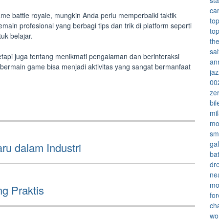
ca
me battle royale, mungkin Anda perlu memperbaiki taktik
to
ain profesional yang berbagi tips dan trik di platform seperti
to
k belajar.
th
sa
etapi juga tentang menikmati pengalaman dan berinteraksi
an
bermain game bisa menjadi aktivitas yang sangat bermanfaat
ja
00
ze
bi
mi
mo
sm
gal
aru dalam Industri
ba
dr
nea
mo
g Praktis
for
ch
wo