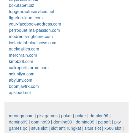
boxufabet.biz
topgearautoservices.net
figurine-jouet.com
your-facebook-address.com
perroquet-ma-passion.com
modrenlivinghome.com
instadatahelpainews.com
geekdailies.com
merchrain.com
kmbb28.com
callreportsforum.com
sokmilya.com
abyluny.com
boomjavtrk.com
apklead.net
menuqq.com
|
pkv games
|
poker
|
poker
|
domino99
|
domino99
|
domino99
|
domino99
|
domino99
|
pg soft
|
pkv
games qq
|
situs slot
|
slot anti rungkat
|
situs slot
|
x500 slot
|