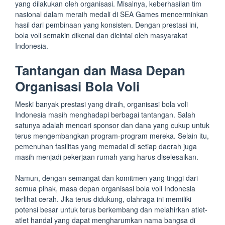
yang dilakukan oleh organisasi. Misalnya, keberhasilan tim
nasional dalam meraih medali di SEA Games mencerminkan
hasil dari pembinaan yang konsisten. Dengan prestasi ini,
bola voli semakin dikenal dan dicintai oleh masyarakat
Indonesia.
Tantangan dan Masa Depan
Organisasi Bola Voli
Meski banyak prestasi yang diraih, organisasi bola voli
Indonesia masih menghadapi berbagai tantangan. Salah
satunya adalah mencari sponsor dan dana yang cukup untuk
terus mengembangkan program-program mereka. Selain itu,
pemenuhan fasilitas yang memadai di setiap daerah juga
masih menjadi pekerjaan rumah yang harus diselesaikan.
Namun, dengan semangat dan komitmen yang tinggi dari
semua pihak, masa depan organisasi bola voli Indonesia
terlihat cerah. Jika terus didukung, olahraga ini memiliki
potensi besar untuk terus berkembang dan melahirkan atlet-
atlet handal yang dapat mengharumkan nama bangsa di