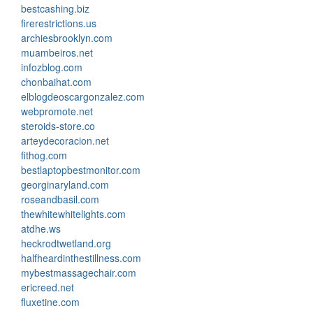
bestcashing.biz
firerestrictions.us
archiesbrooklyn.com
muambeiros.net
infozblog.com
chonbaihat.com
elblogdeoscargonzalez.com
webpromote.net
steroids-store.co
arteydecoracion.net
fithog.com
bestlaptopbestmonitor.com
georginaryland.com
roseandbasil.com
thewhitewhitelights.com
atdhe.ws
heckrodtwetland.org
halfheardinthestillness.com
mybestmassagechair.com
ericreed.net
fluxetine.com