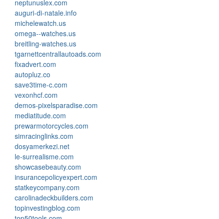
neptunuslex.com
auguri-di-natale.info
michelewatch.us
omega--watches.us
breitling-watches.us
tgarnettcentrallautoads.com
fixadvert.com
autopluz.co
save3time-c.com
vexonhcf.com
demos-pixelsparadise.com
mediatitude.com
prewarmotorcycles.com
simracinglinks.com
dosyamerkezi.net
le-surrealisme.com
showcasebeauty.com
insurancepolicyexpert.com
statkeycompany.com
carolinadeckbuilders.com
topinvestingblog.com
top50tools.com