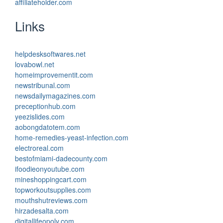
affiliateholder.com
Links
helpdesksoftwares.net
lovabowl.net
homeimprovementit.com
newstribunal.com
newsdailymagazines.com
preceptionhub.com
yeezislides.com
aobongdatotem.com
home-remedies-yeast-infection.com
electroreal.com
bestofmiami-dadecounty.com
ifoodieonyoutube.com
mineshoppingcart.com
topworkoutsupplies.com
mouthshutreviews.com
hirzadesalta.com
digitallifeopoly.com