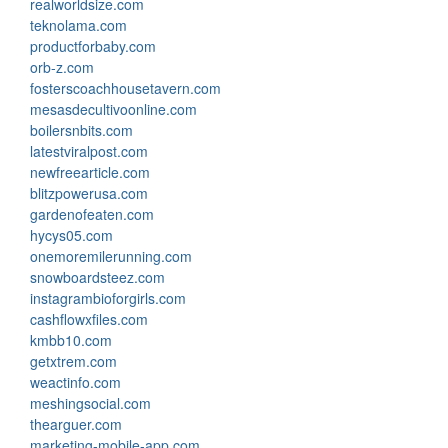
realworldsize.com
teknolama.com
productforbaby.com
orb-z.com
fosterscoachhousetavern.com
mesasdecultivoonline.com
boilersnbits.com
latestviralpost.com
newfreearticle.com
blitzpowerusa.com
gardenofeaten.com
hycys05.com
onemoremilerunning.com
snowboardsteez.com
instagrambioforgirls.com
cashflowxfiles.com
kmbb10.com
getxtrem.com
weactinfo.com
meshingsocial.com
thearguer.com
marketing-mobile-app.com