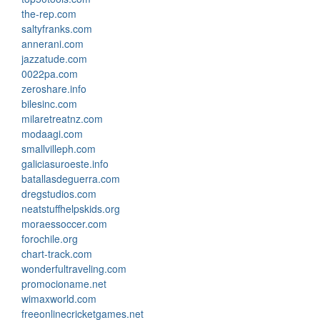
the-rep.com
saltyfranks.com
annerani.com
jazzatude.com
0022pa.com
zeroshare.info
bilesinc.com
milaretreatnz.com
modaagi.com
smallvilleph.com
galiciasuroeste.info
batallasdeguerra.com
dregstudios.com
neatstuffhelpskids.org
moraessoccer.com
forochile.org
chart-track.com
wonderfultraveling.com
promocioname.net
wimaxworld.com
freeonlinecricketgames.net