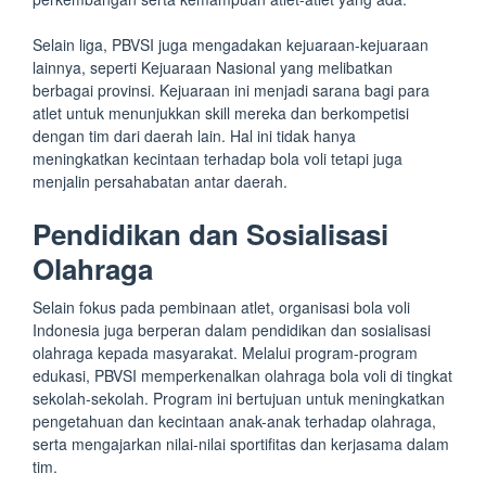
Selain liga, PBVSI juga mengadakan kejuaraan-kejuaraan
lainnya, seperti Kejuaraan Nasional yang melibatkan
berbagai provinsi. Kejuaraan ini menjadi sarana bagi para
atlet untuk menunjukkan skill mereka dan berkompetisi
dengan tim dari daerah lain. Hal ini tidak hanya
meningkatkan kecintaan terhadap bola voli tetapi juga
menjalin persahabatan antar daerah.
Pendidikan dan Sosialisasi
Olahraga
Selain fokus pada pembinaan atlet, organisasi bola voli
Indonesia juga berperan dalam pendidikan dan sosialisasi
olahraga kepada masyarakat. Melalui program-program
edukasi, PBVSI memperkenalkan olahraga bola voli di tingkat
sekolah-sekolah. Program ini bertujuan untuk meningkatkan
pengetahuan dan kecintaan anak-anak terhadap olahraga,
serta mengajarkan nilai-nilai sportifitas dan kerjasama dalam
tim.