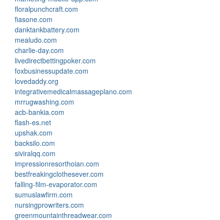
floralpunchcraft.com
fiasone.com
danktankbattery.com
mealudo.com
charlie-day.com
livedirectbettingpoker.com
foxbusinessupdate.com
lovedaddy.org
integrativemedicalmassageplano.com
mrrugwashing.com
acb-bankia.com
flash-es.net
upshak.com
backsilo.com
siviralqq.com
impressionresorthoian.com
bestfreakingclothesever.com
falling-film-evaporator.com
sumuslawfirm.com
nursingprowriters.com
greenmountainthreadwear.com