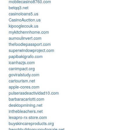
mobilecasino8760.com
betqq3.net
casinoloans5.us
CasinoAuction.us
kipooglecouk.us
mykitchennhome.com
aumoulinvert.com
thefoodiepassport.com
superwindowproject.com
papibakigrafo.com
icanhazjs.com
canimpact.org
goviralstudy.com
cartourism.net
apple-cores.com
pulserasdeactividad10.com
barbaracarlotti.com
desktopmining.net
inthebleachers.net
lexapro-rx-store.com
buyskincareproducts.org
frenchbulldogpuppyforsale.net