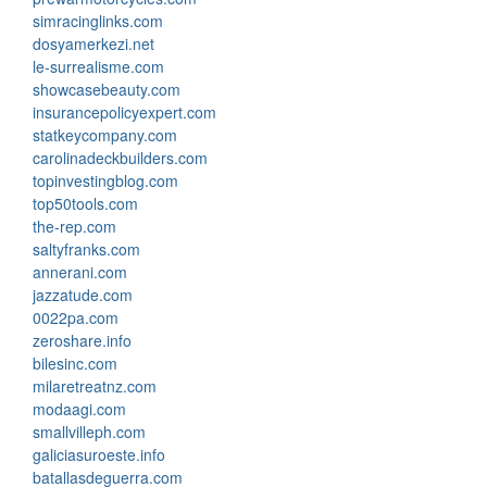
simracinglinks.com
dosyamerkezi.net
le-surrealisme.com
showcasebeauty.com
insurancepolicyexpert.com
statkeycompany.com
carolinadeckbuilders.com
topinvestingblog.com
top50tools.com
the-rep.com
saltyfranks.com
annerani.com
jazzatude.com
0022pa.com
zeroshare.info
bilesinc.com
milaretreatnz.com
modaagi.com
smallvilleph.com
galiciasuroeste.info
batallasdeguerra.com