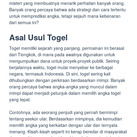
misteri yang membuatnya menarik perhatian banyak orang.
Banyak orang percaya bahwa ada strategi dan cara tertentu
untuk memprediksi angka, tetapi sejauh mana kebenaran
dari semua ini?
Asal Usul Togel
Togel memiliki sejarah yang panjang. permainan ini berasal
dari Tiongkok, di mana pada awalnya digunakan untuk
mengumpulkan dana untuk proyek-proyek publik. Seiring
berjalannya waktu, togel mulai menyebar ke berbagai
negara, termasuk Indonesia. Di sini, togel sering kali
dihubungkan dengan perkiraan berdasarkan mimpi. Banyak
orang percaya bahwa angka-angka yang muncul dalam
mimpi dapat menjadi petunjuk dalam memilih angka togel
yang tepat.
Contohnya, ada seorang penjudi yang pernah bermimpi
tentang seekor ular. Berdasarkan mimpinya, dia kemudian
memilih angka yang berkaitan dengan ular dan ternyata
menang. Kisah-kisah seperti ini kerap beredar di masyarakat