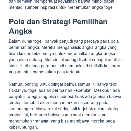
dan semakin memperkuat keyakinan bahwa mimpi dapat
menjadi sumber inspirasi untuk menentukan angka togel.
Pola dan Strategi Pemilihan
Angka
Dalam dunia togel, banyak penjudi yang percaya pada pola
pemilihan angka. Mereka menganalisis angka-angka yang
telah keluar sebelumnya untuk meramalkan angka-angka
yang akan datang. Metode ini sering disebut sebagai analisis
statistik, di mana para penjudi mempelajari statistik keluaran
angka untuk menemukan pola tertentu.
Namun, penting untuk diingat bahwa semua ini hanya teori.
Faktanya, togel adalah permainan kebetulan. Meskipun ada
banyak strategi yang bisa diadopsi, tidak ada jaminan bahwa
strategi tersebut akan mengantarkan seseorang pada
kemenangan. Masyarakat sering kali terjebak dalam strategi-
strategi ini, berharap bahwa suatu saat mereka akan
menemukan “rahasia” yang bisa membawa mereka pada
keberuntungan.