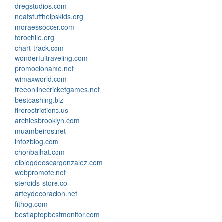
dregstudios.com
neatstuffhelpskids.org
moraessoccer.com
forochile.org
chart-track.com
wonderfultraveling.com
promocioname.net
wimaxworld.com
freeonlinecricketgames.net
bestcashing.biz
firerestrictions.us
archiesbrooklyn.com
muambeiros.net
infozblog.com
chonbaihat.com
elblogdeoscargonzalez.com
webpromote.net
steroids-store.co
arteydecoracion.net
fithog.com
bestlaptopbestmonitor.com