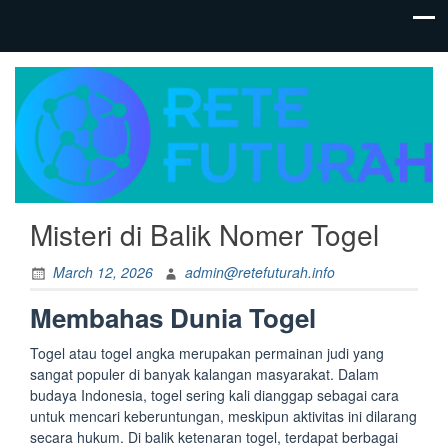
Gunakan
Kumpulan
OVO untuk
Situs Slot
deposit dan
mainkan slot
Online
gacor di
kumpulan
Terpercaya
situs slot
Misteri di Balik Nomer Togel
dengan
online
terpercaya
Slot Gacor
yang
March 12, 2026
admin@retefuturah.info
menawarkan
Deposit
Membahas Dunia Togel
peluang
menang
Pulsa OVO
Togel atau togel angka merupakan permainan judi yang
besar.
sangat populer di banyak kalangan masyarakat. Dalam
budaya Indonesia, togel sering kali dianggap sebagai cara
untuk mencari keberuntungan, meskipun aktivitas ini dilarang
secara hukum. Di balik ketenaran togel, terdapat berbagai