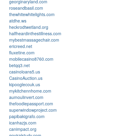
georginaryland.com
roseandbasil.com
thewhitewhitelights.com
atdhe.ws
heckrodtwetland.org
halfheardinthestillness.com
mybestmassagechair.com
ericreed.net
fluxetine.com
mobilecasino8760.com
betqq3.net
casinoloans5.us
CasinoAuction.us
kipooglecouk.us
mykitchennhome.com
aumoulinvert.com
thefoodiepassport.com
superwindowproject.com
papibakigrafo.com
icanhazjs.com
canimpact.org
goviralstudy.com