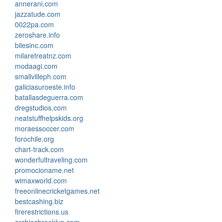
annerani.com
jazzatude.com
0022pa.com
zeroshare.info
bilesinc.com
milaretreatnz.com
modaagi.com
smallvilleph.com
galiciasuroeste.info
batallasdeguerra.com
dregstudios.com
neatstuffhelpskids.org
moraessoccer.com
forochile.org
chart-track.com
wonderfultraveling.com
promocioname.net
wimaxworld.com
freeonlinecricketgames.net
bestcashing.biz
firerestrictions.us
archiesbrooklyn.com