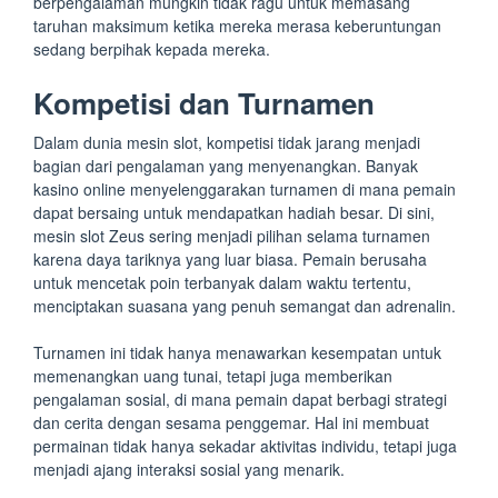
berpengalaman mungkin tidak ragu untuk memasang
taruhan maksimum ketika mereka merasa keberuntungan
sedang berpihak kepada mereka.
Kompetisi dan Turnamen
Dalam dunia mesin slot, kompetisi tidak jarang menjadi
bagian dari pengalaman yang menyenangkan. Banyak
kasino online menyelenggarakan turnamen di mana pemain
dapat bersaing untuk mendapatkan hadiah besar. Di sini,
mesin slot Zeus sering menjadi pilihan selama turnamen
karena daya tariknya yang luar biasa. Pemain berusaha
untuk mencetak poin terbanyak dalam waktu tertentu,
menciptakan suasana yang penuh semangat dan adrenalin.
Turnamen ini tidak hanya menawarkan kesempatan untuk
memenangkan uang tunai, tetapi juga memberikan
pengalaman sosial, di mana pemain dapat berbagi strategi
dan cerita dengan sesama penggemar. Hal ini membuat
permainan tidak hanya sekadar aktivitas individu, tetapi juga
menjadi ajang interaksi sosial yang menarik.