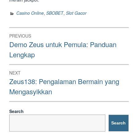
Casino Online
,
SBOBET
,
Slot Gacor
Post
PREVIOUS
navigation
Previous
Demo Zeus untuk Pemula: Panduan
post:
Lengkap
NEXT
Next
Zeus138: Pengalaman Bermain yang
post:
Mengasyikkan
Search
Search