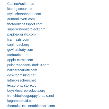
CasinoAuction.us
kipooglecouk.us
mykitchennhome.com
aumoulinvert.com
thefoodiepassport.com
superwindowproject.com
papibakigrafo.com
icanhazjs.com
canimpact.org
goviralstudy.com
cartourism.net
apple-cores.com
pulserasdeactividad10.com
barbaracarlotti.com
desktopmining.net
inthebleachers.net
lexapro-rx-store.com
buyskincareproducts.org
frenchbulldogpuppyforsale.net
kogamasquid.com
themultiplicationtablechart.com