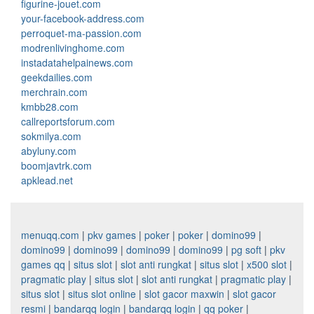
figurine-jouet.com
your-facebook-address.com
perroquet-ma-passion.com
modrenlivinghome.com
instadatahelpainews.com
geekdailies.com
merchrain.com
kmbb28.com
callreportsforum.com
sokmilya.com
abyluny.com
boomjavtrk.com
apklead.net
menuqq.com
|
pkv games
|
poker
|
poker
|
domino99
|
domino99
|
domino99
|
domino99
|
domino99
|
pg soft
|
pkv
games qq
|
situs slot
|
slot anti rungkat
|
situs slot
|
x500 slot
|
pragmatic play
|
situs slot
|
slot anti rungkat
|
pragmatic play
|
situs slot
|
situs slot online
|
slot gacor maxwin
|
slot gacor
resmi
|
bandarqq login
|
bandarqq login
|
qq poker
|