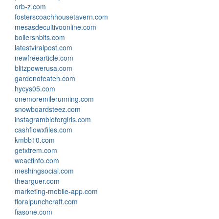
orb-z.com
fosterscoachhousetavern.com
mesasdecultivoonline.com
boilersnbits.com
latestviralpost.com
newfreearticle.com
blitzpowerusa.com
gardenofeaten.com
hycys05.com
onemoremilerunning.com
snowboardsteez.com
instagrambioforgirls.com
cashflowxfiles.com
kmbb10.com
getxtrem.com
weactinfo.com
meshingsocial.com
thearguer.com
marketing-mobile-app.com
floralpunchcraft.com
fiasone.com