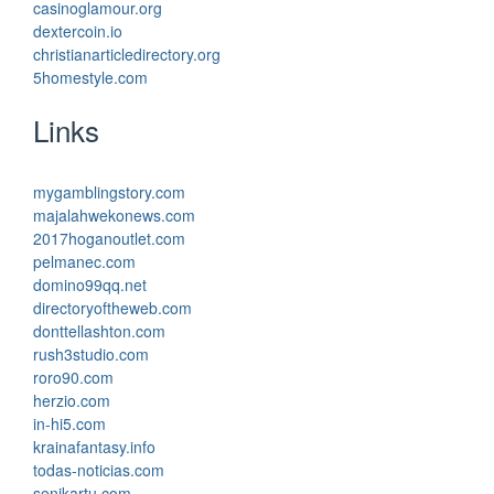
casinoglamour.org
dextercoin.io
christianarticledirectory.org
5homestyle.com
Links
mygamblingstory.com
majalahwekonews.com
2017hoganoutlet.com
pelmanec.com
domino99qq.net
directoryoftheweb.com
donttellashton.com
rush3studio.com
roro90.com
herzio.com
in-hi5.com
krainafantasy.info
todas-noticias.com
senikartu.com