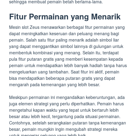
sehingga membuat pemain betah berlama-lama.
Fitur Permainan yang Menarik
Mesin slot Zeus menawarkan berbagai fitur permainan yang
dapat meningkatkan keseruan dan peluang menang bagi
pemain. Salah satu fitur paling menarik adalah simbol liar
yang dapat menggantikan simbol lainnya di gulungan untuk
membentuk kombinasi yang menang. Selain itu, terdapat
pula fitur putaran gratis yang memberi kesempatan kepada
pemain untuk mendapatkan lebih banyak hadiah tanpa harus
mengeluarkan uang tambahan. Saat fitur ini aktif, pemain
bisa mendapatkan beberapa putaran gratis yang dapat
mengarah pada kemenangan yang lebih besar.
Meskipun permainan ini mengandalkan keberuntungan, ada
juga elemen strategi yang perlu diperhatikan. Pemain harus
mengetahui kapan waktu yang tepat untuk bertaruh lebih
besar atau lebih kecil, tergantung pada situasi permainan.
Contohnya, setelah serangkaian putaran tanpa kemenangan
besar, pemain mungkin ingin mengubah strategi mereka
untuk mengejar peluang yang lebih baik.