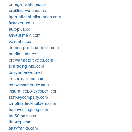
omega--watches.us
breitling-watches.us
tgarnettcentrallautoads.com
fixadvert.com
autopluz.co
save3time-c.com
vexonhcf.com
demos-pixelsparadise.com
mediatitude.com
prewarmotorcycles.com
simracinglinks.com
dosyamerkezi.net
le-surrealisme.com
showcasebeauty.com
insurancepolicyexpert.com
statkeycompany.com
carolinadeckbuilders.com
topinvestingblog.com
top50tools.com
the-rep.com
saltyfranks.com