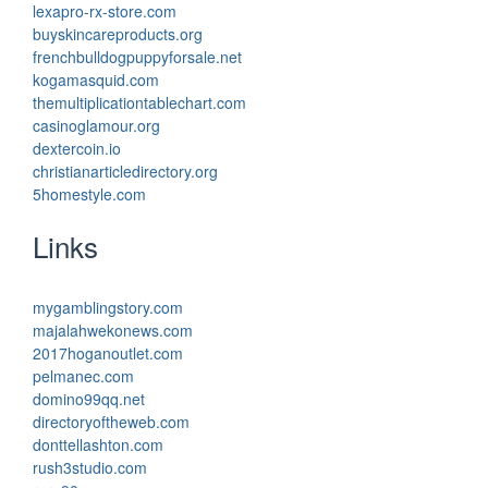
lexapro-rx-store.com
buyskincareproducts.org
frenchbulldogpuppyforsale.net
kogamasquid.com
themultiplicationtablechart.com
casinoglamour.org
dextercoin.io
christianarticledirectory.org
5homestyle.com
Links
mygamblingstory.com
majalahwekonews.com
2017hoganoutlet.com
pelmanec.com
domino99qq.net
directoryoftheweb.com
donttellashton.com
rush3studio.com