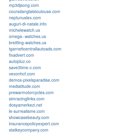
mp3djsong.com
coursdanglaistoulouse.com
neptunuslex.com
auguri-di-natale.info
michelewatch.us
omega--watches.us
breitling-watches.us
tgarnettcentrallautoads.com
fixadvert.com
autopluz.co
save3time-c.com
vexonhcf.com
demos-pixelsparadise.com
mediatitude.com
prewarmotorcycles.com
simracinglinks.com
dosyamerkezi.net
le-surrealisme.com
showcasebeauty.com
insurancepolicyexpert.com
statkeycompany.com