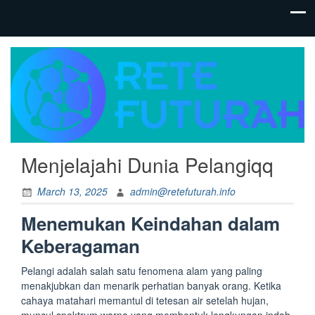
Gunakan
Kumpulan
OVO untuk
Situs Slot
deposit dan
mainkan slot
Online
gacor di
kumpulan
Terpercaya
situs slot
Menjelajahi Dunia Pelangiqq
dengan
online
terpercaya
Slot Gacor
yang
March 13, 2025
admin@retefuturah.info
menawarkan
Deposit
Menemukan Keindahan dalam
peluang
menang
Pulsa OVO
Keberagaman
besar.
Pelangi adalah salah satu fenomena alam yang paling
menakjubkan dan menarik perhatian banyak orang. Ketika
cahaya matahari memantul di tetesan air setelah hujan,