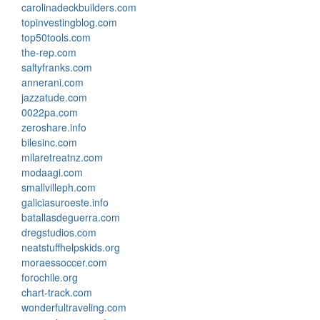
carolinadeckbuilders.com
topinvestingblog.com
top50tools.com
the-rep.com
saltyfranks.com
annerani.com
jazzatude.com
0022pa.com
zeroshare.info
bilesinc.com
milaretreatnz.com
modaagi.com
smallvilleph.com
galiciasuroeste.info
batallasdeguerra.com
dregstudios.com
neatstuffhelpskids.org
moraessoccer.com
forochile.org
chart-track.com
wonderfultraveling.com