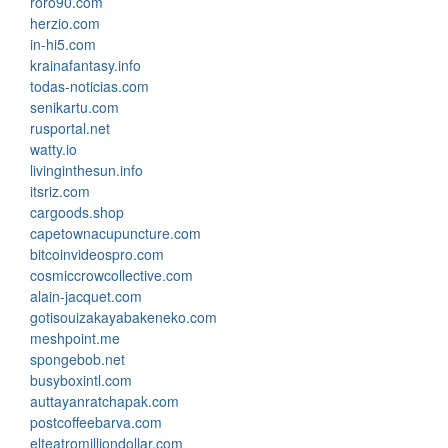
roro90.com
herzio.com
in-hi5.com
krainafantasy.info
todas-noticias.com
senikartu.com
rusportal.net
watty.io
livinginthesun.info
itsriz.com
cargoods.shop
capetownacupuncture.com
bitcoinvideospro.com
cosmiccrowcollective.com
alain-jacquet.com
gotisouizakayabakeneko.com
meshpoint.me
spongebob.net
busyboxintl.com
auttayanratchapak.com
postcoffeebarva.com
elteatromilliondollar.com