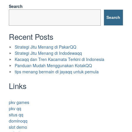
Search
Search
Recent Posts
Strategi Jitu Menang di PakarQQ
Strategi Jitu Menang di Indodewaqq
Kacaqq dan Tren Kacamata Terkini di Indonesia
Panduan Mudah Menggunakan KotakQQ
tips menang bermain di jayaqq untuk pemula
Links
pkv games
pkv qq
situs qq
dominoqq
slot demo