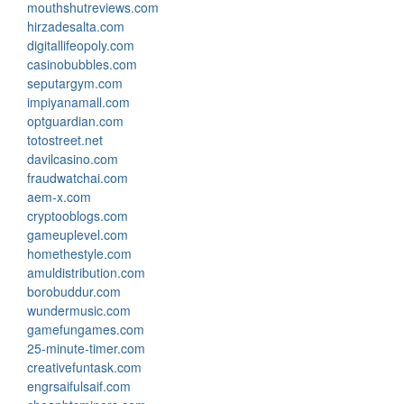
mouthshutreviews.com
hirzadesalta.com
digitallifeopoly.com
casinobubbles.com
seputargym.com
impiyanamall.com
optguardian.com
totostreet.net
davilcasino.com
fraudwatchai.com
aem-x.com
cryptooblogs.com
gameuplevel.com
homethestyle.com
amuldistribution.com
borobuddur.com
wundermusic.com
gamefungames.com
25-minute-timer.com
creativefuntask.com
engrsaifulsaif.com