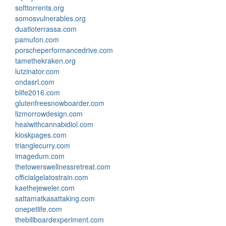
softtorrents.org
somosvulnerables.org
duatloterrassa.com
pamufon.com
porscheperformancedrive.com
tamethekraken.org
lutzinator.com
ondasrl.com
blife2016.com
glutenfreesnowboarder.com
lizmorrowdesign.com
healwithcannabidiol.com
kioskpages.com
trianglecurry.com
imagedum.com
thetowerswellnessretreat.com
officialgelatostrain.com
kaethejeweler.com
sattamatkasattaking.com
onepetlife.com
thebillboardexperiment.com