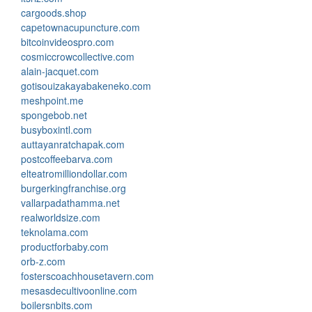
cargoods.shop
capetownacupuncture.com
bitcoinvideospro.com
cosmiccrowcollective.com
alain-jacquet.com
gotisouizakayabakeneko.com
meshpoint.me
spongebob.net
busyboxintl.com
auttayanratchapak.com
postcoffeebarva.com
elteatromilliondollar.com
burgerkingfranchise.org
vallarpadathamma.net
realworldsize.com
teknolama.com
productforbaby.com
orb-z.com
fosterscoachhousetavern.com
mesasdecultivoonline.com
boilersnbits.com