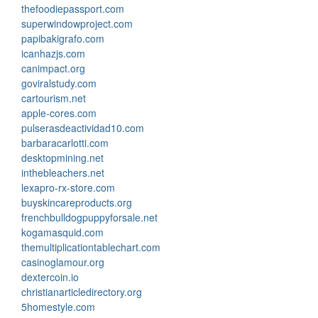
thefoodiepassport.com
superwindowproject.com
papibakigrafo.com
icanhazjs.com
canimpact.org
goviralstudy.com
cartourism.net
apple-cores.com
pulserasdeactividad10.com
barbaracarlotti.com
desktopmining.net
inthebleachers.net
lexapro-rx-store.com
buyskincareproducts.org
frenchbulldogpuppyforsale.net
kogamasquid.com
themultiplicationtablechart.com
casinoglamour.org
dextercoin.io
christianarticledirectory.org
5homestyle.com