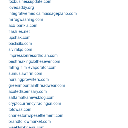
foxbusinessupdate.com
lovedaddy.org
integrativemedicalmassageplano.com
mrrugwashing.com
acb-bankia.com
flash-es.net
upshak.com
backsilo.com
siviralqq.com
impressionresorthoian.com
bestfreakingclothesever.com
falling-film-evaporator.com
sumuslawfirm.com
nursingprowriters.com
greenmountainthreadwear.com
acutedispensary.com
sattamatkanewsblog.com
cryptocurrencytradingcn.com
totowaz.com
charlestonwipesettlement.com
brandfollowmarket.com
weeklyjobnews.com