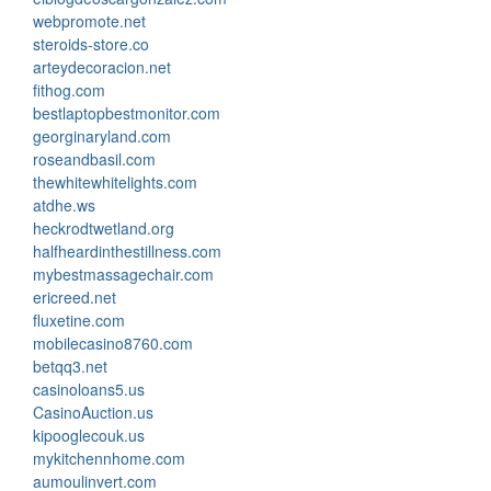
webpromote.net
steroids-store.co
arteydecoracion.net
fithog.com
bestlaptopbestmonitor.com
georginaryland.com
roseandbasil.com
thewhitewhitelights.com
atdhe.ws
heckrodtwetland.org
halfheardinthestillness.com
mybestmassagechair.com
ericreed.net
fluxetine.com
mobilecasino8760.com
betqq3.net
casinoloans5.us
CasinoAuction.us
kipooglecouk.us
mykitchennhome.com
aumoulinvert.com