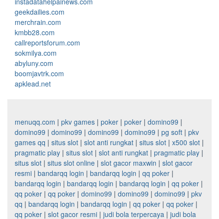
instadatahelpainews.com
geekdailies.com
merchrain.com
kmbb28.com
callreportsforum.com
sokmilya.com
abyluny.com
boomjavtrk.com
apklead.net
menuqq.com
|
pkv games
|
poker
|
poker
|
domino99
|
domino99
|
domino99
|
domino99
|
domino99
|
pg soft
|
pkv
games qq
|
situs slot
|
slot anti rungkat
|
situs slot
|
x500 slot
|
pragmatic play
|
situs slot
|
slot anti rungkat
|
pragmatic play
|
situs slot
|
situs slot online
|
slot gacor maxwin
|
slot gacor
resmi
|
bandarqq login
|
bandarqq login
|
qq poker
|
bandarqq login
|
bandarqq login
|
bandarqq login
|
qq poker
|
qq poker
|
qq poker
|
domino99
|
domino99
|
domino99
|
pkv
qq
|
bandarqq login
|
bandarqq login
|
qq poker
|
qq poker
|
qq poker
|
slot gacor resmi
|
judi bola terpercaya
|
judi bola