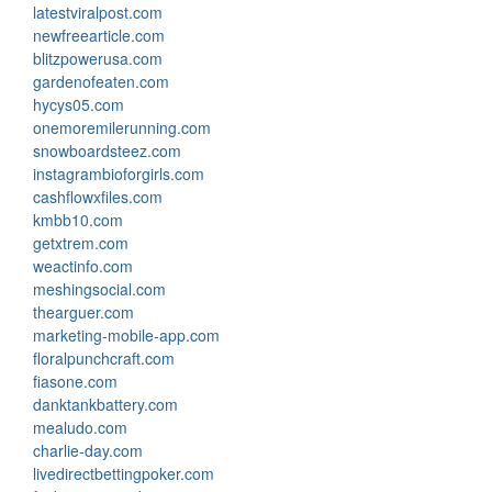
latestviralpost.com
newfreearticle.com
blitzpowerusa.com
gardenofeaten.com
hycys05.com
onemoremilerunning.com
snowboardsteez.com
instagrambioforgirls.com
cashflowxfiles.com
kmbb10.com
getxtrem.com
weactinfo.com
meshingsocial.com
thearguer.com
marketing-mobile-app.com
floralpunchcraft.com
fiasone.com
danktankbattery.com
mealudo.com
charlie-day.com
livedirectbettingpoker.com