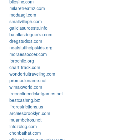
bilesinc.com
milaretreatnz.com
modaagi.com
smallvilleph.com
galiciasuroeste.info
batallasdeguerra.com
dregstudios.com
neatstuffhelpskids.org
moraessoccer.com
forochile.org
chart-track.com
wonderfultraveling.com
promocioname.net
wimaxworld.com
freeonlinecricketgames.net
bestcashing.biz
firerestrictions.us
archiesbrooklyn.com
muambeiros.net
infozblog.com
chonbaihat.com
elblogdeoscargonzalez.com