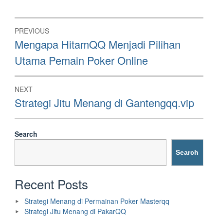
Post
PREVIOUS
navigation
Previous
Mengapa HitamQQ Menjadi Pilihan
post:
Utama Pemain Poker Online
NEXT
Next
Strategi Jitu Menang di Gantengqq.vip
post:
Search
Search
Recent Posts
Strategi Menang di Permainan Poker Masterqq
Strategi Jitu Menang di PakarQQ