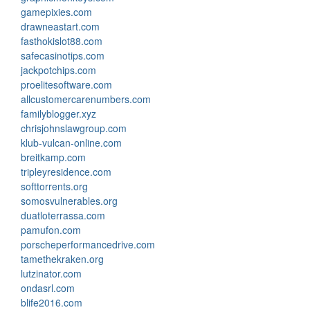
gamepixies.com
drawneastart.com
fasthokislot88.com
safecasinotips.com
jackpotchips.com
proelitesoftware.com
allcustomercarenumbers.com
familyblogger.xyz
chrisjohnslawgroup.com
klub-vulcan-online.com
breitkamp.com
tripleyresidence.com
softtorrents.org
somosvulnerables.org
duatloterrassa.com
pamufon.com
porscheperformancedrive.com
tamethekraken.org
lutzinator.com
ondasrl.com
blife2016.com