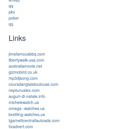
qq
pkv
poker
qq
Links
jimsfamousbbq.com
libertywalk-usa.com
australiamovie.net
gizmobird.co.uk
mp3djsong.com
coursdanglaistoulouse.com
neptunuslex.com
auguri-di-natale.info
michelewatch.us
omega--watches.us
breitling-watches.us
tgarnettcentrallautoads.com
fixadvert.com