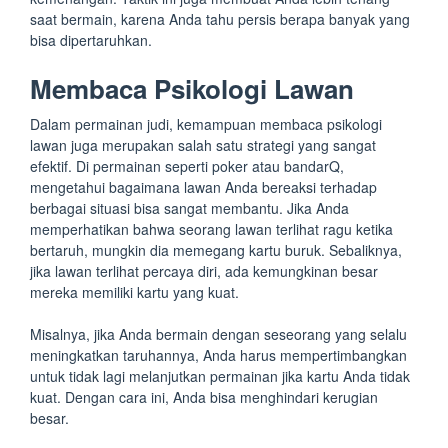
saat bermain, karena Anda tahu persis berapa banyak yang
bisa dipertaruhkan.
Membaca Psikologi Lawan
Dalam permainan judi, kemampuan membaca psikologi
lawan juga merupakan salah satu strategi yang sangat
efektif. Di permainan seperti poker atau bandarQ,
mengetahui bagaimana lawan Anda bereaksi terhadap
berbagai situasi bisa sangat membantu. Jika Anda
memperhatikan bahwa seorang lawan terlihat ragu ketika
bertaruh, mungkin dia memegang kartu buruk. Sebaliknya,
jika lawan terlihat percaya diri, ada kemungkinan besar
mereka memiliki kartu yang kuat.
Misalnya, jika Anda bermain dengan seseorang yang selalu
meningkatkan taruhannya, Anda harus mempertimbangkan
untuk tidak lagi melanjutkan permainan jika kartu Anda tidak
kuat. Dengan cara ini, Anda bisa menghindari kerugian
besar.