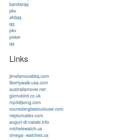
bandarqq
pkv
ahliqq
qq
pkv
poker
qq
Links
jimsfamousbbq.com
libertywalk-usa.com
australiamovie.net
gizmobird.co.uk
mp3djsong.com
coursdanglaistoulouse.com
neptunuslex.com
auguri-di-natale.info
michelewatch.us
omega--watches.us