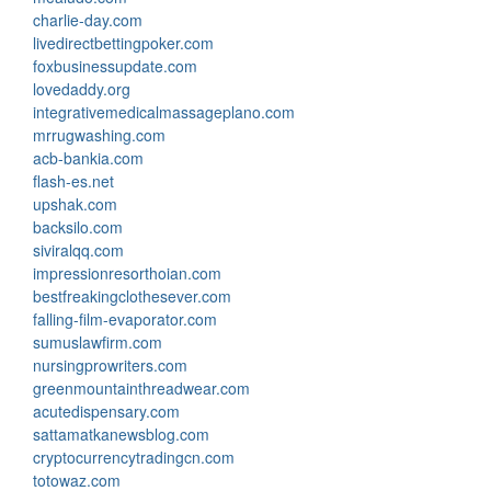
charlie-day.com
livedirectbettingpoker.com
foxbusinessupdate.com
lovedaddy.org
integrativemedicalmassageplano.com
mrrugwashing.com
acb-bankia.com
flash-es.net
upshak.com
backsilo.com
siviralqq.com
impressionresorthoian.com
bestfreakingclothesever.com
falling-film-evaporator.com
sumuslawfirm.com
nursingprowriters.com
greenmountainthreadwear.com
acutedispensary.com
sattamatkanewsblog.com
cryptocurrencytradingcn.com
totowaz.com