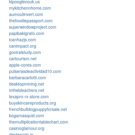
kipooglecouk.us
mykitchennhome.com
aumoulinvert.com
thefoodiepassport.com
superwindowproject.com
papibakigrafo.com
icanhazjs.com
canimpact.org
goviralstudy.com
cartourism.net
apple-cores.com
pulserasdeactividad10.com
barbaracarlotti.com
desktopmining.net
inthebleachers.net
lexapro-rx-store.com
buyskincareproducts.org
frenchbulldogpuppyforsale.net
kogamasquid.com
themultiplicationtablechart.com
casinoglamour.org
dextercoin.io