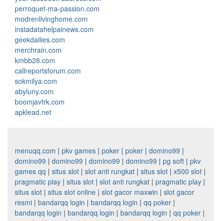
perroquet-ma-passion.com
modrenlivinghome.com
instadatahelpainews.com
geekdailies.com
merchrain.com
kmbb28.com
callreportsforum.com
sokmilya.com
abyluny.com
boomjavtrk.com
apklead.net
menuqq.com
|
pkv games
|
poker
|
poker
|
domino99
|
domino99
|
domino99
|
domino99
|
domino99
|
pg soft
|
pkv
games qq
|
situs slot
|
slot anti rungkat
|
situs slot
|
x500 slot
|
pragmatic play
|
situs slot
|
slot anti rungkat
|
pragmatic play
|
situs slot
|
situs slot online
|
slot gacor maxwin
|
slot gacor
resmi
|
bandarqq login
|
bandarqq login
|
qq poker
|
bandarqq login
|
bandarqq login
|
bandarqq login
|
qq poker
|