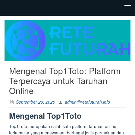
Gunakan
Kumpulan
OVO untuk
Situs Slot
deposit dan
mainkan slot
Online
gacor di
kumpulan
Terpercaya
situs slot
Mengenal Top1Toto: Platform
dengan
online
terpercaya
Terpercaya untuk Taruhan
Slot Gacor
yang
Online
menawarkan
Deposit
peluang
menang
Pulsa OVO
September 23, 2025
admin@retefuturah.info
besar.
Mengenal Top1Toto
Top1Toto merupakan salah satu platform taruhan online
terkemuka yang menawarkan berbagai jenis permainan dan