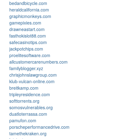
bedandbicycle.com
heraldcalifornia.com
graphicmonkeys.com
gamepixies.com
drawneastart.com
fasthokislot88.com
safecasinotips.com
jackpotchips.com
proelitesoftware.com
allcustomercarenumbers.com
familyblogger.xyz
chrisjohnslawgroup.com
klub-vulcan-online.com
breitkamp.com
tripleyresidence.com
softtorrents.org
somosvulnerables.org
duatloterrassa.com
pamufon.com
porscheperformancedrive.com
tamethekraken.org