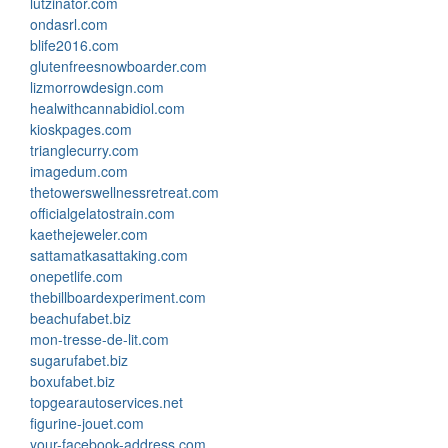
lutzinator.com
ondasrl.com
blife2016.com
glutenfreesnowboarder.com
lizmorrowdesign.com
healwithcannabidiol.com
kioskpages.com
trianglecurry.com
imagedum.com
thetowerswellnessretreat.com
officialgelatostrain.com
kaethejeweler.com
sattamatkasattaking.com
onepetlife.com
thebillboardexperiment.com
beachufabet.biz
mon-tresse-de-lit.com
sugarufabet.biz
boxufabet.biz
topgearautoservices.net
figurine-jouet.com
your-facebook-address.com