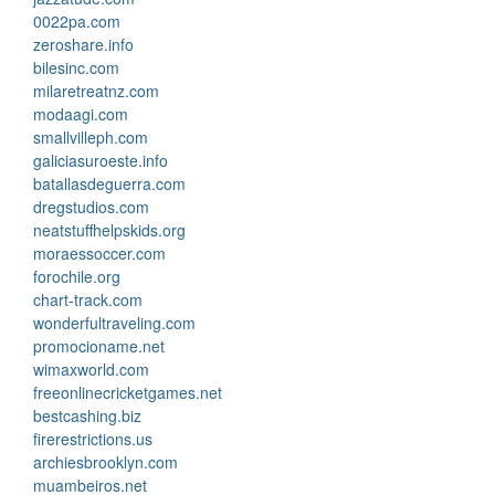
0022pa.com
zeroshare.info
bilesinc.com
milaretreatnz.com
modaagi.com
smallvilleph.com
galiciasuroeste.info
batallasdeguerra.com
dregstudios.com
neatstuffhelpskids.org
moraessoccer.com
forochile.org
chart-track.com
wonderfultraveling.com
promocioname.net
wimaxworld.com
freeonlinecricketgames.net
bestcashing.biz
firerestrictions.us
archiesbrooklyn.com
muambeiros.net