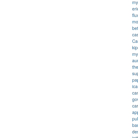
my
eri
fl
mo
be
ca
Ca
ki
my
au
th
su
pa
ic
ca
go
ca
ap
pu
ba
de
in