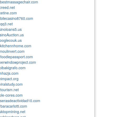
bestmassagechair.com
creed.net
uxetine.com
bilecasino8760.com
tqq3.net
sinoloans5.us
sinoAuction.us
pooglecouk.us
kitchennhome.com
moulinvert.com
efoodiepassport.com
perwindowproject.com
pibakigrafo.com
anhazjs.com
nimpact.org
viralstudy.com
rtourism.net
ple-cores.com
lserasdeactividad10.com
rbaracarlotti.com
sktopmining.net
thebleachers.net