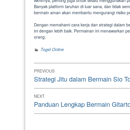
Akhirnya, penting juga untuk selalu menggunakan p
Banyak platform taruhan di luar sana, dan tidak s
bermain aman akan membantu mengurangi risiko pen
Dengan memahami cara kerja dan strategi dalam b
ini dengan lebih baik. Permainan ini menawarkan p
orang.
Togel Online
Post
PREVIOUS
navigation
Previous
Strategi Jitu dalam Bermain Sio T
post:
NEXT
Next
Panduan Lengkap Bermain Gitarto
post: