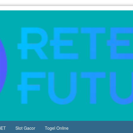
BET
Slot Gacor
Togel Online