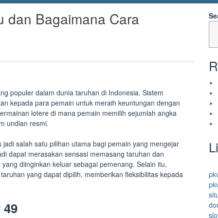
u dan Bagaimana Cara
Se
R
g populer dalam dunia taruhan di Indonesia. Sistem
tan kepada para pemain untuk meraih keuntungan dengan
permainan lotere di mana pemain memilih sejumlah angka
m undian resmi.
L
 jadi salah satu pilihan utama bagi pemain yang mengejar
udi dapat merasakan sensasi memasang taruhan dan
ang diinginkan keluar sebagai pemenang. Selain itu,
pk
aruhan yang dapat dipilih, memberikan fleksibilitas kepada
pk
sit
 49
do
sl