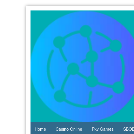
Skip
to
content
Gunakan
Kumpulan
OVO untuk
Situs Slot
deposit dan
mainkan slot
Online
gacor di
kumpulan
Terpercaya
situs slot
Home
Casino Online
Pkv Games
SBO
online