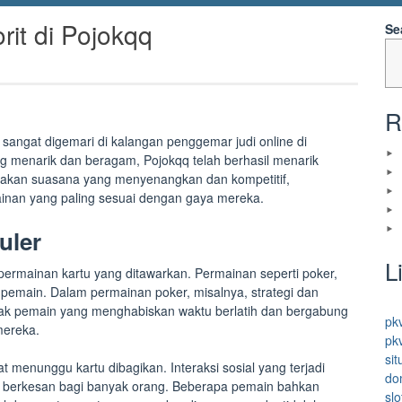
it di Pojokqq
Se
R
sangat digemari di kalangan penggemar judi online di
g menarik dan beragam, Pojokqq telah berhasil menarik
takan suasana yang menyenangkan dan kompetitif,
inan yang paling sesuai dengan gaya mereka.
uler
L
 permainan kartu yang ditawarkan. Permainan seperti poker,
pemain. Dalam permainan poker, misalnya, strategi dan
ak pemain yang menghabiskan waktu berlatih dan bergabung
pk
ereka.
pk
sit
menunggu kartu dibagikan. Interaksi sosial yang terjadi
do
g berkesan bagi banyak orang. Beberapa pemain bahkan
sl