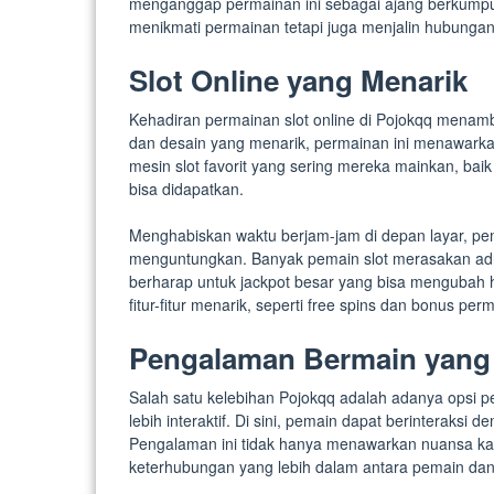
menganggap permainan ini sebagai ajang berkump
menikmati permainan tetapi juga menjalin hubungan
Slot Online yang Menarik
Kehadiran permainan slot online di Pojokqq mena
dan desain yang menarik, permainan ini menawarka
mesin slot favorit yang sering mereka mainkan, b
bisa didapatkan.
Menghabiskan waktu berjam-jam di depan layar, p
menguntungkan. Banyak pemain slot merasakan adre
berharap untuk jackpot besar yang bisa mengubah h
fitur-fitur menarik, seperti free spins dan bonus
Pengalaman Bermain yang I
Salah satu kelebihan Pojokqq adalah adanya opsi 
lebih interaktif. Di sini, pemain dapat berinteraksi
Pengalaman ini tidak hanya menawarkan nuansa kas
keterhubungan yang lebih dalam antara pemain dan