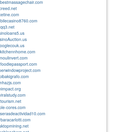
bestmassagechair.com
creed.net
uxetine.com
bilecasino8760.com
tqq3.net
sinoloans5.us
sinoAuction.us
pooglecouk.us
kitchennhome.com
moulinvert.com
efoodiepassport.com
perwindowproject.com
pibakigrafo.com
anhazjs.com
nimpact.org
viralstudy.com
rtourism.net
ple-cores.com
lserasdeactividad10.com
rbaracarlotti.com
sktopmining.net
thebleachers.net