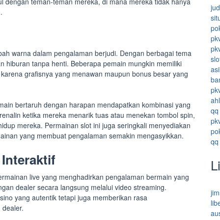
ul dengan teman-teman mereka, di mana mereka tidak hanya
jud
.
sit
po
pk
pk
mbah warna dalam pengalaman berjudi. Dengan berbagai tema
sl
n hiburan tanpa henti. Beberapa pemain mungkin memiliki
asi
aik karena grafisnya yang menawan maupun bonus besar yang
ba
pk
ahl
emain bertaruh dengan harapan mendapatkan kombinasi yang
qq
nalin ketika mereka menarik tuas atau menekan tombol spin,
pk
idup mereka. Permainan slot ini juga seringkali menyediakan
po
 permainan yang membuat pengalaman semakin mengasyikkan.
qq
nteraktif
L
permainan live yang menghadirkan pengalaman bermain yang
 dengan dealer secara langsung melalui video streaming.
ji
ino yang autentik tetapi juga memberikan rasa
li
 dealer.
au