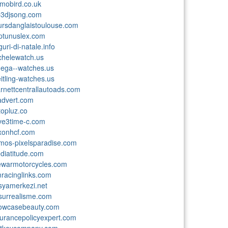
zmobird.co.uk
3djsong.com
ursdanglaistoulouse.com
ptunuslex.com
uri-di-natale.info
chelewatch.us
ega--watches.us
itling-watches.us
arnettcentrallautoads.com
xadvert.com
topluz.co
ve3time-c.com
xonhcf.com
mos-pixelsparadise.com
diatitude.com
ewarmotorcycles.com
mracinglinks.com
syamerkezi.net
-surrealisme.com
owcasebeauty.com
surancepolicyexpert.com
atkeycompany.com