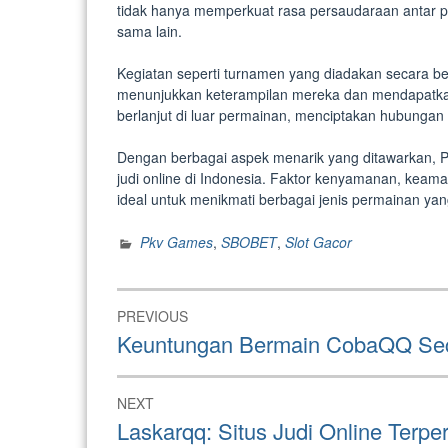
tidak hanya memperkuat rasa persaudaraan antar p
sama lain.
Kegiatan seperti turnamen yang diadakan secara 
menunjukkan keterampilan mereka dan mendapatkan 
berlanjut di luar permainan, menciptakan hubunga
Dengan berbagai aspek menarik yang ditawarkan, P
judi online di Indonesia. Faktor kenyamanan, kea
ideal untuk menikmati berbagai jenis permainan ya
Pkv Games
,
SBOBET
,
Slot Gacor
Post
PREVIOUS
navigation
Previous
Keuntungan Bermain CobaQQ Sec
post:
NEXT
Next
Laskarqq: Situs Judi Online Terpe
post: