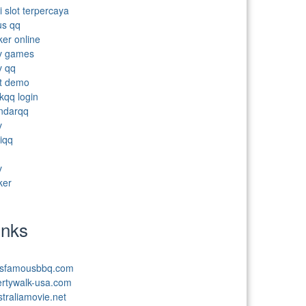
i slot terpercaya
us qq
ker online
v games
v qq
ot demo
kqq login
ndarqq
v
iqq
v
ker
inks
msfamousbbq.com
bertywalk-usa.com
straliamovie.net