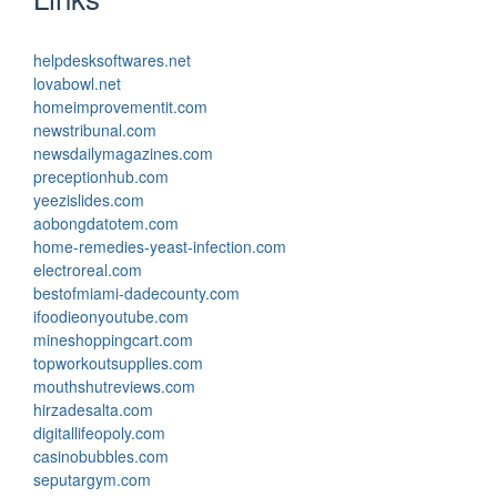
helpdesksoftwares.net
lovabowl.net
homeimprovementit.com
newstribunal.com
newsdailymagazines.com
preceptionhub.com
yeezislides.com
aobongdatotem.com
home-remedies-yeast-infection.com
electroreal.com
bestofmiami-dadecounty.com
ifoodieonyoutube.com
mineshoppingcart.com
topworkoutsupplies.com
mouthshutreviews.com
hirzadesalta.com
digitallifeopoly.com
casinobubbles.com
seputargym.com