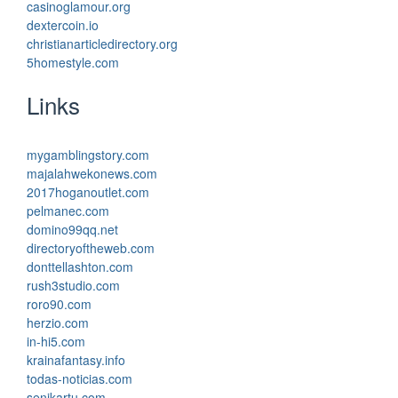
casinoglamour.org
dextercoin.io
christianarticledirectory.org
5homestyle.com
Links
mygamblingstory.com
majalahwekonews.com
2017hoganoutlet.com
pelmanec.com
domino99qq.net
directoryoftheweb.com
donttellashton.com
rush3studio.com
roro90.com
herzio.com
in-hi5.com
krainafantasy.info
todas-noticias.com
senikartu.com