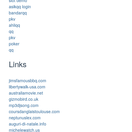
slot demo
asikqq login
bandarqq
pkv
ahliqq
qq
pkv
poker
qq
Links
jimsfamousbbq.com
libertywalk-usa.com
australiamovie.net
gizmobird.co.uk
mp3djsong.com
coursdanglaistoulouse.com
neptunuslex.com
auguri-di-natale.info
michelewatch.us