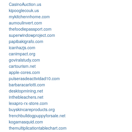
CasinoAuction.us
kipooglecouk.us
mykitchennhome.com
aumoulinvert.com
thefoodiepassport.com
superwindowproject.com
papibakigrafo.com
icanhazjs.com
canimpact.org
goviralstudy.com
cartourism.net
apple-cores.com
pulserasdeactividad10.com
barbaracarlotti.com
desktopmining.net
inthebleachers.net
lexapro-rx-store.com
buyskincareproducts.org
frenchbulldogpuppyforsale.net
kogamasquid.com
themultiplicationtablechart.com