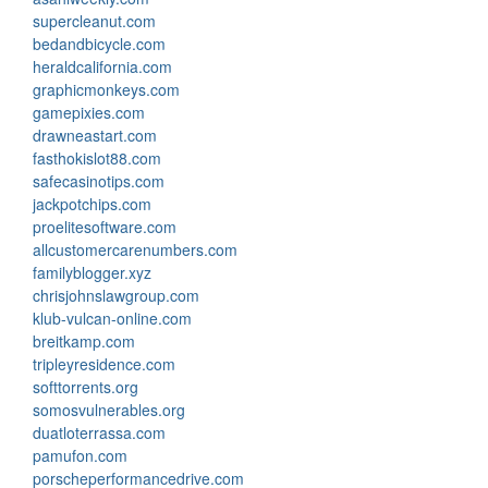
supercleanut.com
bedandbicycle.com
heraldcalifornia.com
graphicmonkeys.com
gamepixies.com
drawneastart.com
fasthokislot88.com
safecasinotips.com
jackpotchips.com
proelitesoftware.com
allcustomercarenumbers.com
familyblogger.xyz
chrisjohnslawgroup.com
klub-vulcan-online.com
breitkamp.com
tripleyresidence.com
softtorrents.org
somosvulnerables.org
duatloterrassa.com
pamufon.com
porscheperformancedrive.com