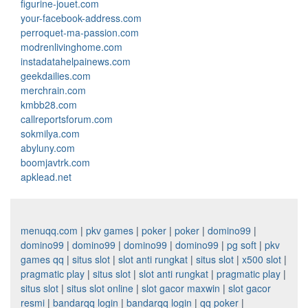
figurine-jouet.com
your-facebook-address.com
perroquet-ma-passion.com
modrenlivinghome.com
instadatahelpainews.com
geekdailies.com
merchrain.com
kmbb28.com
callreportsforum.com
sokmilya.com
abyluny.com
boomjavtrk.com
apklead.net
menuqq.com
|
pkv games
|
poker
|
poker
|
domino99
|
domino99
|
domino99
|
domino99
|
domino99
|
pg soft
|
pkv
games qq
|
situs slot
|
slot anti rungkat
|
situs slot
|
x500 slot
|
pragmatic play
|
situs slot
|
slot anti rungkat
|
pragmatic play
|
situs slot
|
situs slot online
|
slot gacor maxwin
|
slot gacor
resmi
|
bandarqq login
|
bandarqq login
|
qq poker
|