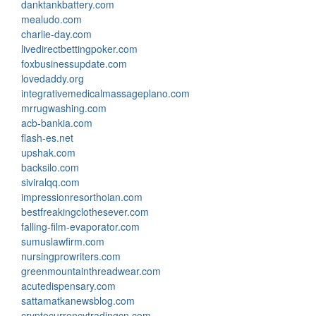
danktankbattery.com
mealudo.com
charlie-day.com
livedirectbettingpoker.com
foxbusinessupdate.com
lovedaddy.org
integrativemedicalmassageplano.com
mrrugwashing.com
acb-bankia.com
flash-es.net
upshak.com
backsilo.com
siviralqq.com
impressionresorthoian.com
bestfreakingclothesever.com
falling-film-evaporator.com
sumuslawfirm.com
nursingprowriters.com
greenmountainthreadwear.com
acutedispensary.com
sattamatkanewsblog.com
cryptocurrencytradingcn.com