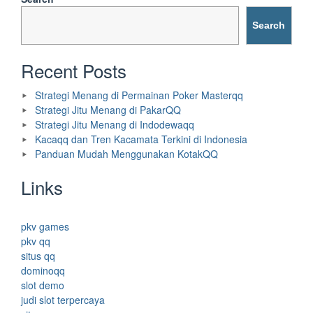
Search
Recent Posts
Strategi Menang di Permainan Poker Masterqq
Strategi Jitu Menang di PakarQQ
Strategi Jitu Menang di Indodewaqq
Kacaqq dan Tren Kacamata Terkini di Indonesia
Panduan Mudah Menggunakan KotakQQ
Links
pkv games
pkv qq
situs qq
dominoqq
slot demo
judi slot terpercaya