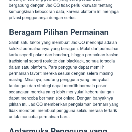
bergabung dengan JadiQQ tidak perlu khawatir tentang
kemungkinan kebocoran data, karena platform ini menjaga
privasi penggunanya dengan serius.
Beragam Pilihan Permainan
Salah satu faktor yang membuat JadiQQ menonjol adalah
koleksi permainannya yang beragam. Mulai dari permainan
kartu seperti poker dan bandarq, hingga permainan kasino
tradisional seperti roulette dan blackjack, semua tersedia
dalam satu platform. Para pengguna dapat memilih
permainan favorit mereka sesuai dengan selera masing-
masing. Misalnya, seorang pengguna yang menyukai
tantangan dan strategi dapat memilih bermain poker,
sedangkan mereka yang lebih menyukai keberuntungan
dapat mencoba bermain slot online. Dengan banyaknya
pilihan ini, JadiQQ memberikan pengalaman bermain yang
tidak monoton, membuat pengguna selalu merasa tertarik
untuk mencoba permainan baru.
Antarmuka Pengguna yang