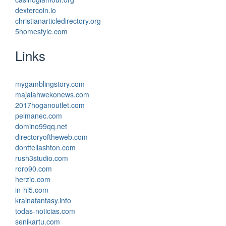
dextercoin.io
christianarticledirectory.org
5homestyle.com
Links
mygamblingstory.com
majalahwekonews.com
2017hoganoutlet.com
pelmanec.com
domino99qq.net
directoryoftheweb.com
donttellashton.com
rush3studio.com
roro90.com
herzio.com
in-hi5.com
krainafantasy.info
todas-noticias.com
senikartu.com