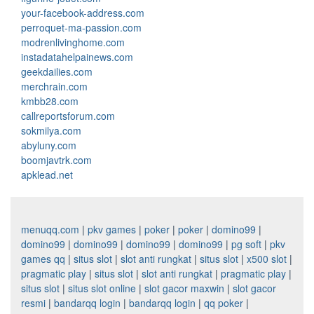
your-facebook-address.com
perroquet-ma-passion.com
modrenlivinghome.com
instadatahelpainews.com
geekdailies.com
merchrain.com
kmbb28.com
callreportsforum.com
sokmilya.com
abyluny.com
boomjavtrk.com
apklead.net
menuqq.com
|
pkv games
|
poker
|
poker
|
domino99
|
domino99
|
domino99
|
domino99
|
domino99
|
pg soft
|
pkv
games qq
|
situs slot
|
slot anti rungkat
|
situs slot
|
x500 slot
|
pragmatic play
|
situs slot
|
slot anti rungkat
|
pragmatic play
|
situs slot
|
situs slot online
|
slot gacor maxwin
|
slot gacor
resmi
|
bandarqq login
|
bandarqq login
|
qq poker
|