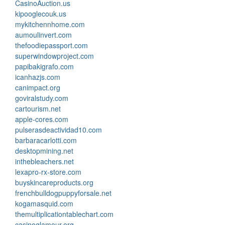
CasinoAuction.us
kipooglecouk.us
mykitchennhome.com
aumoulinvert.com
thefoodiepassport.com
superwindowproject.com
papibakigrafo.com
icanhazjs.com
canimpact.org
goviralstudy.com
cartourism.net
apple-cores.com
pulserasdeactividad10.com
barbaracarlotti.com
desktopmining.net
inthebleachers.net
lexapro-rx-store.com
buyskincareproducts.org
frenchbulldogpuppyforsale.net
kogamasquid.com
themultiplicationtablechart.com
casinoglamour.org