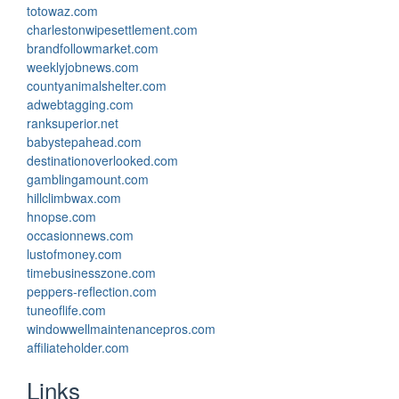
totowaz.com
charlestonwipesettlement.com
brandfollowmarket.com
weeklyjobnews.com
countyanimalshelter.com
adwebtagging.com
ranksuperior.net
babystepahead.com
destinationoverlooked.com
gamblingamount.com
hillclimbwax.com
hnopse.com
occasionnews.com
lustofmoney.com
timebusinesszone.com
peppers-reflection.com
tuneoflife.com
windowwellmaintenancepros.com
affiliateholder.com
Links