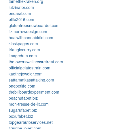
tamethekraken.org
lutzinator.com
ondasrl.com
blife2016.com
glutenfreesnowboarder.com
lizmorrowdesign.com
healwithcannabidiol.com
kioskpages.com
trianglecurry.com
imagedum.com
thetowerswellnessretreat.com
officialgelatostrain.com
kaethejeweler.com
sattamatkasattaking.com
onepetlife.com
thebillboardexperiment.com
beachufabet.biz
mon-tresse-de-lit.com
sugarufabet.biz
boxufabet.biz
topgearautoservices.net
figurine-jouet.com