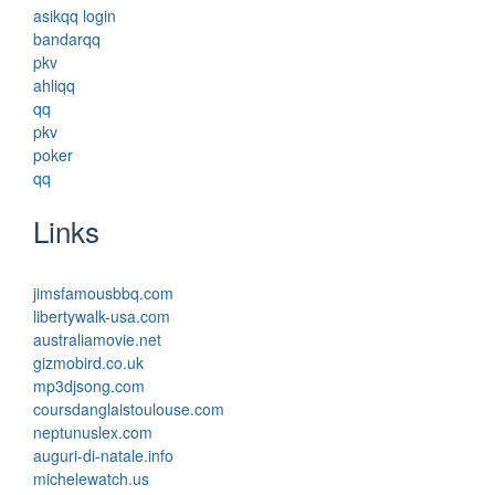
asikqq login
bandarqq
pkv
ahliqq
qq
pkv
poker
qq
Links
jimsfamousbbq.com
libertywalk-usa.com
australiamovie.net
gizmobird.co.uk
mp3djsong.com
coursdanglaistoulouse.com
neptunuslex.com
auguri-di-natale.info
michelewatch.us