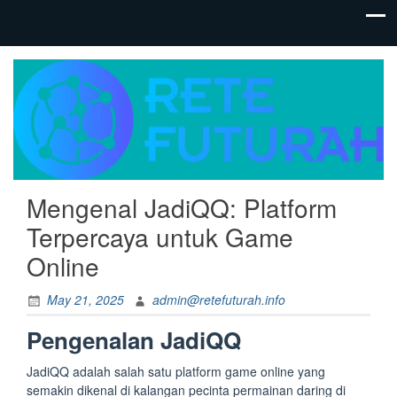
Gunakan
Kumpulan
OVO untuk
Situs Slot
deposit dan
mainkan slot
Online
gacor di
kumpulan
Terpercaya
situs slot
Mengenal JadiQQ: Platform
dengan
online
terpercaya
Terpercaya untuk Game
Slot Gacor
yang
Online
menawarkan
Deposit
peluang
menang
Pulsa OVO
May 21, 2025
admin@retefuturah.info
besar.
Pengenalan JadiQQ
JadiQQ adalah salah satu platform game online yang
semakin dikenal di kalangan pecinta permainan daring di