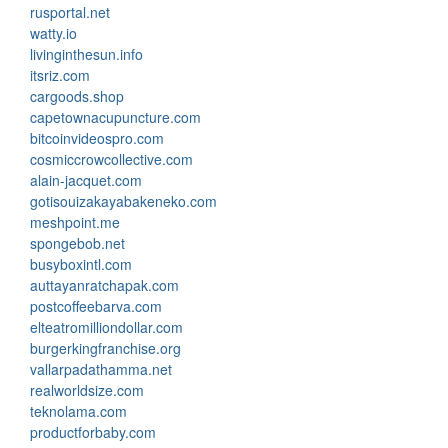
rusportal.net
watty.io
livinginthesun.info
itsriz.com
cargoods.shop
capetownacupuncture.com
bitcoinvideospro.com
cosmiccrowcollective.com
alain-jacquet.com
gotisouizakayabakeneko.com
meshpoint.me
spongebob.net
busyboxintl.com
auttayanratchapak.com
postcoffeebarva.com
elteatromilliondollar.com
burgerkingfranchise.org
vallarpadathamma.net
realworldsize.com
teknolama.com
productforbaby.com