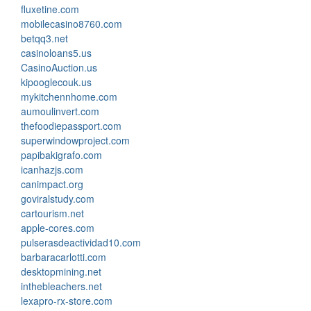
fluxetine.com
mobilecasino8760.com
betqq3.net
casinoloans5.us
CasinoAuction.us
kipooglecouk.us
mykitchennhome.com
aumoulinvert.com
thefoodiepassport.com
superwindowproject.com
papibakigrafo.com
icanhazjs.com
canimpact.org
goviralstudy.com
cartourism.net
apple-cores.com
pulserasdeactividad10.com
barbaracarlotti.com
desktopmining.net
inthebleachers.net
lexapro-rx-store.com