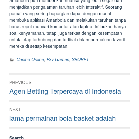
Amanbola pun memberikan nuansa yang lebih segar dan
menjadikan pengalaman taruhan lebih interaktif. Seorang
pemain yang sering bepergian dapat dengan mudah
membuka aplikasi Amanbola dan melakukan taruhan tanpa
harus repot mencari komputer atau laptop. Ini bukan hanya
soal kenyamanan, tetapi juga terkait dengan kesempatan
untuk tetap terhubung dan terlibat dalam permainan favorit
mereka di setiap kesempatan.
Casino Online
,
Pkv Games
,
SBOBET
Post
PREVIOUS
navigation
Previous
Agen Betting Terpercaya di Indonesia
post:
NEXT
Next
lama permainan bola basket adalah
post:
Search