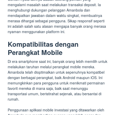
mengalami masalah saat melakukan transaksi deposit. Ia
menghubungi dukungan pelanggan Amanbola dan
mendapatkan jawaban dalam waktu singkat, membuatnya
merasa dihargai sebagai pengguna. Sikap responsif seperti
ini adalah salah satu alasan mengapa banyak orang merasa
nyaman menggunakan platform ini.
Kompatibilitas dengan
Perangkat Mobile
Di era smartphone saat ini, banyak orang lebih memilih untuk
melakukan taruhan melalui perangkat mobile mereka.
Amanbola telah dioptimalkan untuk sepenuhnya kompatibel
dengan berbagai perangkat, baik Android maupun iOS. Ini
memungkinkan para pengguna untuk menikmati permainan
favorit mereka di mana saja, baik saat menunggu
transportasi umum, beristirahat sejenak, atau bersantai di
rumah.
Penggunaan aplikasi mobile investasi yang ditawarkan oleh