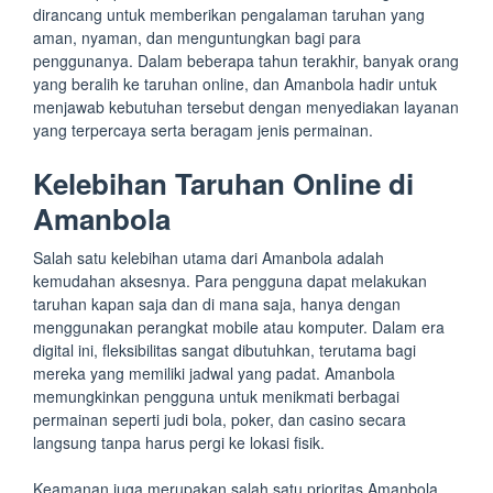
dirancang untuk memberikan pengalaman taruhan yang
aman, nyaman, dan menguntungkan bagi para
penggunanya. Dalam beberapa tahun terakhir, banyak orang
yang beralih ke taruhan online, dan Amanbola hadir untuk
menjawab kebutuhan tersebut dengan menyediakan layanan
yang terpercaya serta beragam jenis permainan.
Kelebihan Taruhan Online di
Amanbola
Salah satu kelebihan utama dari Amanbola adalah
kemudahan aksesnya. Para pengguna dapat melakukan
taruhan kapan saja dan di mana saja, hanya dengan
menggunakan perangkat mobile atau komputer. Dalam era
digital ini, fleksibilitas sangat dibutuhkan, terutama bagi
mereka yang memiliki jadwal yang padat. Amanbola
memungkinkan pengguna untuk menikmati berbagai
permainan seperti judi bola, poker, dan casino secara
langsung tanpa harus pergi ke lokasi fisik.
Keamanan juga merupakan salah satu prioritas Amanbola.