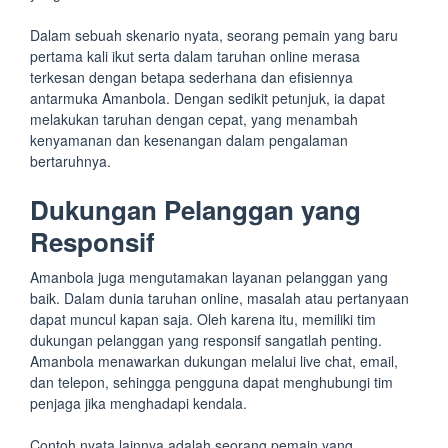
Dalam sebuah skenario nyata, seorang pemain yang baru
pertama kali ikut serta dalam taruhan online merasa
terkesan dengan betapa sederhana dan efisiennya
antarmuka Amanbola. Dengan sedikit petunjuk, ia dapat
melakukan taruhan dengan cepat, yang menambah
kenyamanan dan kesenangan dalam pengalaman
bertaruhnya.
Dukungan Pelanggan yang
Responsif
Amanbola juga mengutamakan layanan pelanggan yang
baik. Dalam dunia taruhan online, masalah atau pertanyaan
dapat muncul kapan saja. Oleh karena itu, memiliki tim
dukungan pelanggan yang responsif sangatlah penting.
Amanbola menawarkan dukungan melalui live chat, email,
dan telepon, sehingga pengguna dapat menghubungi tim
penjaga jika menghadapi kendala.
Contoh nyata lainnya adalah seorang pemain yang