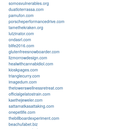
somosvulnerables.org
duatloterrassa.com
pamufon.com
porscheperformancedrive.com
tamethekraken.org
lutzinator.com
ondasrl.com
blife2016.com
glutenfreesnowboarder.com
lizmorrowdesign.com
healwithcannabidiol.com
kioskpages.com
trianglecurry.com
imagedum.com
thetowerswellnessretreat.com
officialgelatostrain.com
kaethejeweler.com
sattamatkasattaking.com
onepetlife.com
thebillboardexperiment.com
beachufabet.biz