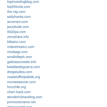
topinvestingblog.com
top50tools.com
the-rep.com
saltyfranks.com
annerani.com
jazzatude.com
0022pa.com
zeroshare.info
bilesinc.com
milaretreatnz.com
modaagi.com
smallvilleph.com
galiciasuroeste.info
batallasdeguerra.com
dregstudios.com
neatstuffhelpskids.org
moraessoccer.com
forochile.org
chart-track.com
wonderfultraveling.com
promocioname.net
wimaxworld.com