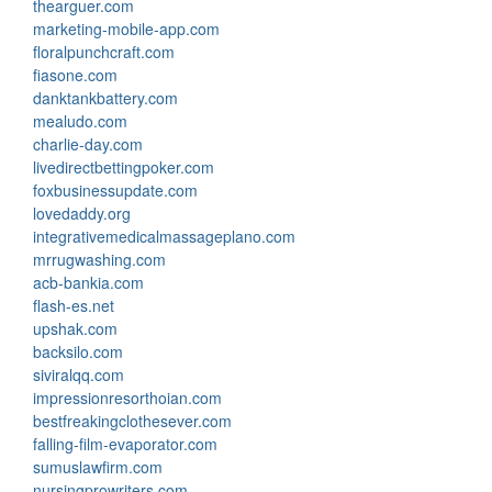
thearguer.com
marketing-mobile-app.com
floralpunchcraft.com
fiasone.com
danktankbattery.com
mealudo.com
charlie-day.com
livedirectbettingpoker.com
foxbusinessupdate.com
lovedaddy.org
integrativemedicalmassageplano.com
mrrugwashing.com
acb-bankia.com
flash-es.net
upshak.com
backsilo.com
siviralqq.com
impressionresorthoian.com
bestfreakingclothesever.com
falling-film-evaporator.com
sumuslawfirm.com
nursingprowriters.com