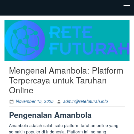
Gunakan
Kumpulan
OVO untuk
Situs Slot
deposit dan
mainkan slot
Online
gacor di
kumpulan
Terpercaya
situs slot
Mengenal Amanbola: Platform
dengan
online
terpercaya
Terpercaya untuk Taruhan
Slot Gacor
yang
Online
menawarkan
Deposit
peluang
menang
Pulsa OVO
November 15, 2025
admin@retefuturah.info
besar.
Pengenalan Amanbola
Amanbola adalah salah satu platform taruhan online yang
semakin populer di Indonesia. Platform ini memang