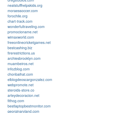
neatstuffhelpskids.org
moraessoccer.com
forochile.org
chart-track.com
wonderfultraveling.com
promocioname.net
wimaxworld.com
freeonlinecricketgames.net
bestcashing.biz
firerestrictions.us
archiesbrooklyn.com
muambeiros.net
infozblog.com
chonbaihat.com
elblogdeoscargonzalez.com
webpromote.net
steroids-store.co
arteydecoracion.net
fithog.com
bestlaptopbestmonitor.com
georginaryland.com