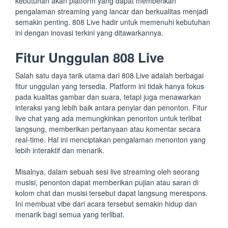
kebutuhan akan platform yang dapat memberikan
pengalaman streaming yang lancar dan berkualitas menjadi
semakin penting. 808 Live hadir untuk memenuhi kebutuhan
ini dengan inovasi terkini yang ditawarkannya.
Fitur Unggulan 808 Live
Salah satu daya tarik utama dari 808 Live adalah berbagai
fitur unggulan yang tersedia. Platform ini tidak hanya fokus
pada kualitas gambar dan suara, tetapi juga menawarkan
interaksi yang lebih baik antara penyiar dan penonton. Fitur
live chat yang ada memungkinkan penonton untuk terlibat
langsung, memberikan pertanyaan atau komentar secara
real-time. Hal ini menciptakan pengalaman menonton yang
lebih interaktif dan menarik.
Misalnya, dalam sebuah sesi live streaming oleh seorang
musisi, penonton dapat memberikan pujian atau saran di
kolom chat dan musisi tersebut dapat langsung merespons.
Ini membuat vibe dari acara tersebut semakin hidup dan
menarik bagi semua yang terlibat.