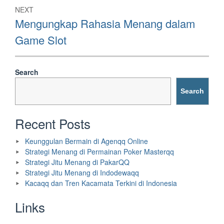
NEXT
Next
Mengungkap Rahasia Menang dalam
post:
Game Slot
Search
Search
Recent Posts
Keunggulan Bermain di Agenqq Online
Strategi Menang di Permainan Poker Masterqq
Strategi Jitu Menang di PakarQQ
Strategi Jitu Menang di Indodewaqq
Kacaqq dan Tren Kacamata Terkini di Indonesia
Links