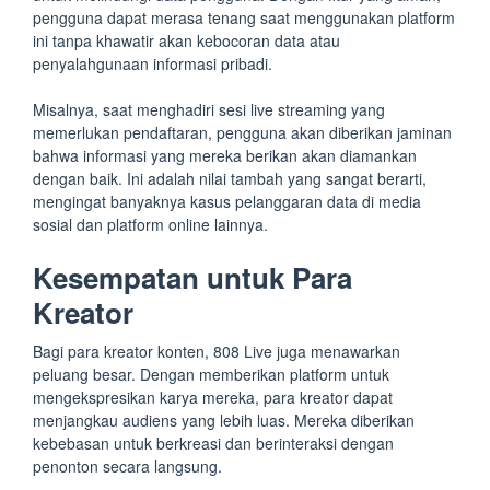
pengguna dapat merasa tenang saat menggunakan platform
ini tanpa khawatir akan kebocoran data atau
penyalahgunaan informasi pribadi.
Misalnya, saat menghadiri sesi live streaming yang
memerlukan pendaftaran, pengguna akan diberikan jaminan
bahwa informasi yang mereka berikan akan diamankan
dengan baik. Ini adalah nilai tambah yang sangat berarti,
mengingat banyaknya kasus pelanggaran data di media
sosial dan platform online lainnya.
Kesempatan untuk Para
Kreator
Bagi para kreator konten, 808 Live juga menawarkan
peluang besar. Dengan memberikan platform untuk
mengekspresikan karya mereka, para kreator dapat
menjangkau audiens yang lebih luas. Mereka diberikan
kebebasan untuk berkreasi dan berinteraksi dengan
penonton secara langsung.