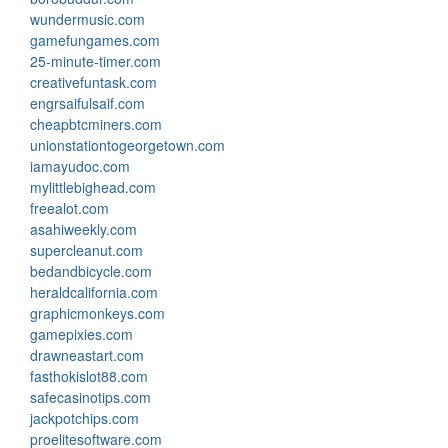
wundermusic.com
gamefungames.com
25-minute-timer.com
creativefuntask.com
engrsaifulsaif.com
cheapbtcminers.com
unionstationtogeorgetown.com
iamayudoc.com
mylittlebighead.com
freealot.com
asahiweekly.com
supercleanut.com
bedandbicycle.com
heraldcalifornia.com
graphicmonkeys.com
gamepixies.com
drawneastart.com
fasthokislot88.com
safecasinotips.com
jackpotchips.com
proelitesoftware.com