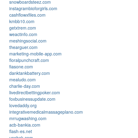
snowboardsteez.com
instagrambioforgirls.com
cashflowxfiles.com
kmbb10.com
getxtrem.com
weactinfo.com
meshingsocial.com
thearguer.com
marketing-mobile-app.com
floralpunchcraft.com
fiasone.com
danktankbattery.com
mealudo.com
charlie-day.com
livedirectbettingpoker.com
foxbusinessupdate.com
lovedaddy.org
integrativemedicalmassageplano.com
mrrugwashing.com
acb-bankia.com
flash-es.net
upshak.com