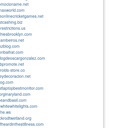
omocioname.net
maxworld.com
eeonlinecricketgames.net
stcashing.biz
erestrictions.us
chiesbrooklyn.com
ambeiros.net
fozblog.com
onbaihat.com
blogdeoscargonzalez.com
bpromote.net
roids-store.co
teydecoracion.net
thog.com
stlaptopbestmonitor.com
orginaryland.com
seandbasil.com
ewhitewhitelights.com
dhe.ws
ckrodtwetland.org
lfheardinthestillness.com