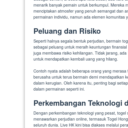
menarik banyak pemain untuk berkumpul. Mereka me
menciptakan atmosfer yang penuh semangat dan an
permainan individu, namun ada elemen komunitas y
Peluang dan Risiko
Seperti halnya segala bentuk perjudian, bermain tog
sebagai peluang untuk meraih keuntungan finansial
juga membawa risiko kehilangan. Tidak jarang, ada 
untuk mendapatkan kembali uang yang hilang.
Contoh nyata adalah beberapa orang yang merasa t
berusaha untuk terus bermain demi mendapatkan ke
dalam kerugian. Oleh karena itu, penting bagi setiap
dalam permainan seperti ini.
Perkembangan Teknologi d
Dengan perkembangan teknologi yang pesat, togel s
menawarkan perjudian online, termasuk Togel Hong
seluruh dunia. Live HK kini bisa diakses melalui p