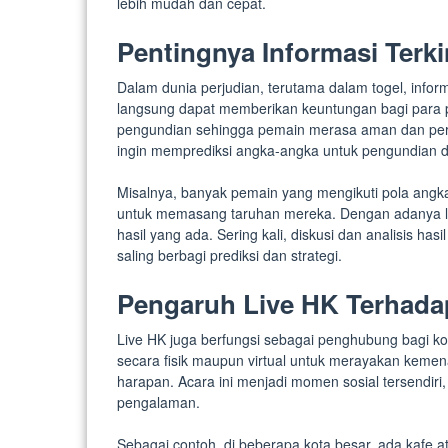
lebih mudah dan cepat.
Pentingnya Informasi Terki
Dalam dunia perjudian, terutama dalam togel, infor
langsung dapat memberikan keuntungan bagi para 
pengundian sehingga pemain merasa aman dan perc
ingin memprediksi angka-angka untuk pengundian 
Misalnya, banyak pemain yang mengikuti pola angka
untuk memasang taruhan mereka. Dengan adanya l
hasil yang ada. Sering kali, diskusi dan analisis ha
saling berbagi prediksi dan strategi.
Pengaruh Live HK Terhad
Live HK juga berfungsi sebagai penghubung bagi k
secara fisik maupun virtual untuk merayakan kemen
harapan. Acara ini menjadi momen sosial tersendiri,
pengalaman.
Sebagai contoh, di beberapa kota besar, ada kafe a