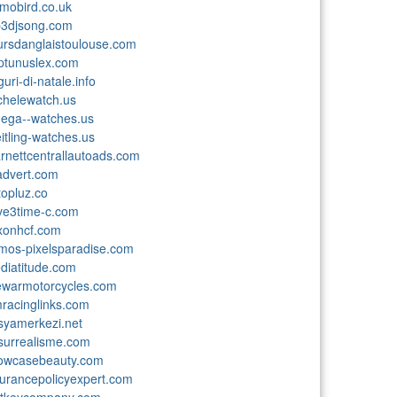
zmobird.co.uk
3djsong.com
ursdanglaistoulouse.com
ptunuslex.com
uri-di-natale.info
chelewatch.us
ega--watches.us
itling-watches.us
arnettcentrallautoads.com
xadvert.com
topluz.co
ve3time-c.com
xonhcf.com
mos-pixelsparadise.com
diatitude.com
ewarmotorcycles.com
mracinglinks.com
syamerkezi.net
-surrealisme.com
owcasebeauty.com
surancepolicyexpert.com
atkeycompany.com