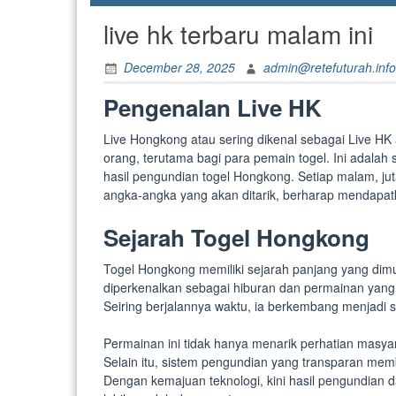
dengan
terpercaya
live hk terbaru malam ini
Slot Gacor
yang
menawarkan
Deposit
December 28, 2025
admin@retefuturah.info
peluang
menang
Pulsa OVO
Pengenalan Live HK
besar.
Live Hongkong atau sering dikenal sebagai Live HK 
orang, terutama bagi para pemain togel. Ini adalah 
hasil pengundian togel Hongkong. Setiap malam, j
angka-angka yang akan ditarik, berharap mendapa
Sejarah Togel Hongkong
Togel Hongkong memiliki sejarah panjang yang dimul
diperkenalkan sebagai hiburan dan permainan yang
Seiring berjalannya waktu, ia berkembang menjadi s
Permainan ini tidak hanya menarik perhatian masyara
Selain itu, sistem pengundian yang transparan mem
Dengan kemajuan teknologi, kini hasil pengundian d