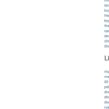
le
bu
fr
ko
the
ca
dex
chr
5h
L
my
ma
20
pe
do
di
do
ru