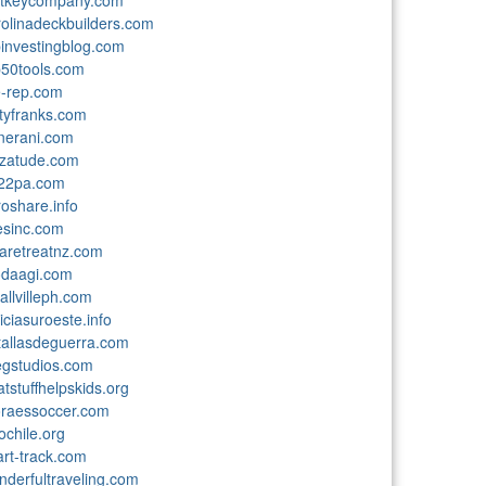
rolinadeckbuilders.com
pinvestingblog.com
p50tools.com
e-rep.com
ltyfranks.com
nerani.com
zzatude.com
22pa.com
roshare.info
lesinc.com
laretreatnz.com
daagi.com
allvilleph.com
iciasuroeste.info
tallasdeguerra.com
egstudios.com
tstuffhelpskids.org
raessoccer.com
ochile.org
art-track.com
nderfultraveling.com