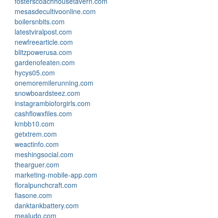
fosterscoachhousetavern.com
mesasdecultivoonline.com
boilersnbits.com
latestviralpost.com
newfreearticle.com
blitzpowerusa.com
gardenofeaten.com
hycys05.com
onemoremilerunning.com
snowboardsteez.com
instagrambioforgirls.com
cashflowxfiles.com
kmbb10.com
getxtrem.com
weactinfo.com
meshingsocial.com
thearguer.com
marketing-mobile-app.com
floralpunchcraft.com
fiasone.com
danktankbattery.com
mealudo.com