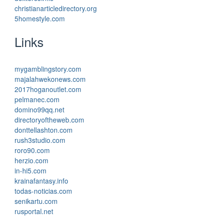
christianarticledirectory.org
5homestyle.com
Links
mygamblingstory.com
majalahwekonews.com
2017hoganoutlet.com
pelmanec.com
domino99qq.net
directoryoftheweb.com
donttellashton.com
rush3studio.com
roro90.com
herzio.com
in-hi5.com
krainafantasy.info
todas-noticias.com
senikartu.com
rusportal.net