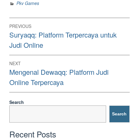
Pkv Games
Post
PREVIOUS
navigation
Previous
Suryaqq: Platform Terpercaya untuk
post:
Judi Online
NEXT
Next
Mengenal Dewaqq: Platform Judi
post:
Online Terpercaya
Search
Search
Recent Posts