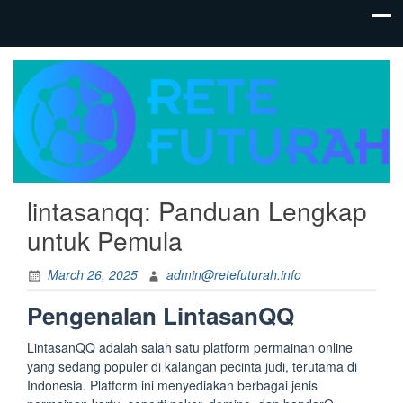
Gunakan
Kumpulan
OVO untuk
Situs Slot
deposit dan
mainkan slot
Online
gacor di
kumpulan
Terpercaya
situs slot
lintasanqq: Panduan Lengkap
dengan
online
terpercaya
untuk Pemula
Slot Gacor
yang
menawarkan
Deposit
March 26, 2025
admin@retefuturah.info
peluang
menang
Pulsa OVO
Pengenalan LintasanQQ
besar.
LintasanQQ adalah salah satu platform permainan online
yang sedang populer di kalangan pecinta judi, terutama di
Indonesia. Platform ini menyediakan berbagai jenis