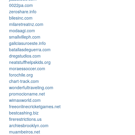
0022pa.com
zeroshare.info
bilesinc.com
milaretreatnz.com
modaagi.com
smallvilleph.com
galiciasuroeste.info
batallasdeguerra.com
dregstudios.com
neatstuffhelpskids.org
moraessoccer.com
forochile.org
chart-track.com
wonderfultraveling.com
promocioname.net
wimaxworld.com
freeonlinecricketgames.net
bestcashing.biz
firerestrictions.us
archiesbrooklyn.com
muambeiros.net