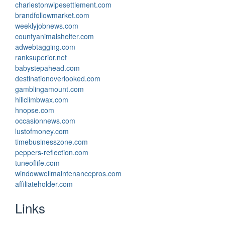
charlestonwipesettlement.com
brandfollowmarket.com
weeklyjobnews.com
countyanimalshelter.com
adwebtagging.com
ranksuperior.net
babystepahead.com
destinationoverlooked.com
gamblingamount.com
hillclimbwax.com
hnopse.com
occasionnews.com
lustofmoney.com
timebusinesszone.com
peppers-reflection.com
tuneoflife.com
windowwellmaintenancepros.com
affiliateholder.com
Links