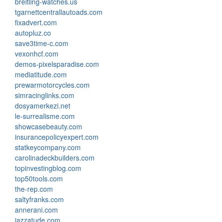
breitling-watches.us
tgarnettcentrallautoads.com
fixadvert.com
autopluz.co
save3time-c.com
vexonhcf.com
demos-pixelsparadise.com
mediatitude.com
prewarmotorcycles.com
simracinglinks.com
dosyamerkezi.net
le-surrealisme.com
showcasebeauty.com
insurancepolicyexpert.com
statkeycompany.com
carolinadeckbuilders.com
topinvestingblog.com
top50tools.com
the-rep.com
saltyfranks.com
annerani.com
jazzatude.com