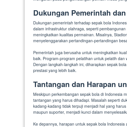
Dukungan Pemerintah dan I
Dukungan pemerintah terhadap sepak bola Indonesi
dalam infrastruktur olahraga, seperti pembangunan st
meningkatkan kualitas permainan. Misalnya, Stadion
menyelenggarakan pertandingan-pertandingan besar
Pemerintah juga berusaha untuk meningkatkan kuali
baik. Program-program pelatihan untuk pelatih dan 
Dengan langkah-langkah ini, diharapkan sepak bola
prestasi yang lebih baik.
Tantangan dan Harapan u
Meskipun perkembangan sepak bola di Indonesia m
tantangan yang harus dihadapi. Masalah seperti duku
kadang-kadang tidak terpuji menjadi hal yang harus di
maupun suporter, menjadi kunci dalam menyelesaika
Ke depannya, harapan untuk sepak bola Indonesia ad