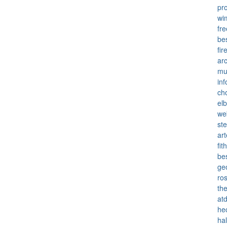
pr
wi
fr
be
fir
ar
mu
in
ch
el
we
ste
ar
fi
be
ge
ro
th
at
he
ha