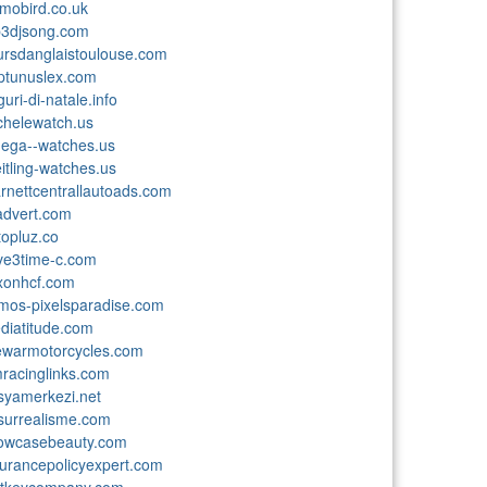
zmobird.co.uk
3djsong.com
ursdanglaistoulouse.com
ptunuslex.com
uri-di-natale.info
chelewatch.us
ega--watches.us
itling-watches.us
arnettcentrallautoads.com
xadvert.com
topluz.co
ve3time-c.com
xonhcf.com
mos-pixelsparadise.com
diatitude.com
ewarmotorcycles.com
mracinglinks.com
syamerkezi.net
-surrealisme.com
owcasebeauty.com
surancepolicyexpert.com
atkeycompany.com