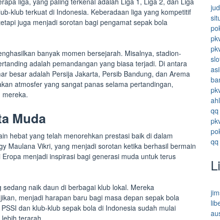
rapa liga, yang paling terkenal adalah Liga 1, Liga 2, dan Liga
jud
klub-klub terkuat di Indonesia. Keberadaan liga yang kompetitif
sit
 tetapi juga menjadi sorotan bagi pengamat sepak bola
po
pk
pk
menghasilkan banyak momen bersejarah. Misalnya, stadion-
sl
ertanding adalah pemandangan yang biasa terjadi. Di antara
asi
mar besar adalah Persija Jakarta, Persib Bandung, dan Arema
ba
iptakan atmosfer yang sangat panas selama pertandingan,
pk
m mereka.
ahl
qq
nta Muda
pk
po
in hebat yang telah menorehkan prestasi baik di dalam
qq
y Maulana Vikri, yang menjadi sorotan ketika berhasil bermain
i Eropa menjadi inspirasi bagi generasi muda untuk terus
L
sedang naik daun di berbagai klub lokal. Mereka
ji
kan, menjadi harapan baru bagi masa depan sepak bola
li
PSSI dan klub-klub sepak bola di Indonesia sudah mulai
au
ebih terarah.