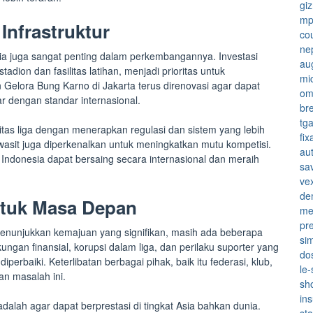
gi
mp
nfrastruktur
co
ne
a juga sangat penting dalam perkembangannya. Investasi
aug
adion dan fasilitas latihan, menjadi prioritas untuk
mi
 Gelora Bung Karno di Jakarta terus direnovasi agar dapat
om
 dengan standar internasional.
bre
tg
tas liga dengan menerapkan regulasi dan sistem yang lebih
fi
wasit juga diperkenalkan untuk meningkatkan mutu kompetisi.
au
 Indonesia dapat bersaing secara internasional dan meraih
sa
ve
de
ntuk Masa Depan
me
pr
enunjukkan kemajuan yang signifikan, masih ada beberapa
si
ngan finansial, korupsi dalam liga, dan perilaku suporter yang
do
perbaiki. Keterlibatan berbagai pihak, baik itu federasi, klub,
le
n masalah ini.
sh
in
alah agar dapat berprestasi di tingkat Asia bahkan dunia.
st