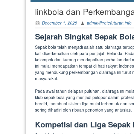
dengan
terpercaya
linkbola dan Perkembang
Slot Gacor
yang
menawarkan
Deposit
December 1, 2025
admin@retefuturah.info
peluang
menang
Pulsa OVO
Sejarah Singkat Sepak Bola
besar.
Sepak bola telah menjadi salah satu olahraga terpo
kali diperkenalkan oleh para penjajah Belanda. Pad
kelompok dan kurang mendapatkan perhatian dari ma
ini mulai mendapatkan tempat di hati rakyat Indone
yang mendukung perkembangan olahraga ini turut 
masyarakat.
Pada awal tahun delapan puluhan, olahraga ini mul
klub sepak bola yang menjadi pelopor dalam profes
berdiri, membuat sistem liga mulai terbentuk dan s
sering dihadiri oleh ribuan penonton yang antusias.
Kompetisi dan Liga Sepak 