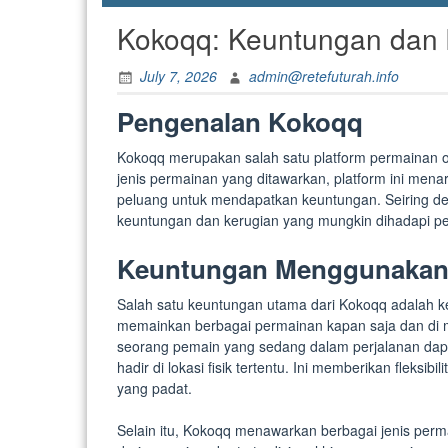
dengan
terpercaya
Kokoqq: Keuntungan dan 
Slot Gacor
yang
menawarkan
Deposit
July 7, 2026
admin@retefuturah.info
peluang
menang
Pulsa OVO
Pengenalan Kokoqq
besar.
Kokoqq merupakan salah satu platform permainan o
jenis permainan yang ditawarkan, platform ini mena
peluang untuk mendapatkan keuntungan. Seiring d
keuntungan dan kerugian yang mungkin dihadapi 
Keuntungan Menggunakan
Salah satu keuntungan utama dari Kokoqq adalah 
memainkan berbagai permainan kapan saja dan di m
seorang pemain yang sedang dalam perjalanan dap
hadir di lokasi fisik tertentu. Ini memberikan fleks
yang padat.
Selain itu, Kokoqq menawarkan berbagai jenis perma