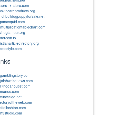
xapro-rx-store.com
yskincareproducts.org
enchbulldogpuppyforsale.net
gamasquid.com
multiplicationtablechart.com
sinoglamour.org
tercoin.io
istianarticledirectory.org
omestyle.com
inks
gamblingstory.com
jalahwekonews.com
17hoganoutlet.com
lmanec.com
mino99qq.net
rectoryoftheweb.com
nttellashton.com
sh3studio.com