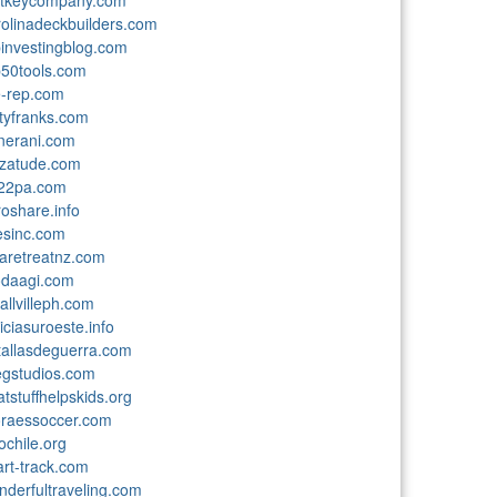
rolinadeckbuilders.com
pinvestingblog.com
p50tools.com
e-rep.com
ltyfranks.com
nerani.com
zzatude.com
22pa.com
roshare.info
lesinc.com
laretreatnz.com
daagi.com
allvilleph.com
iciasuroeste.info
tallasdeguerra.com
egstudios.com
tstuffhelpskids.org
raessoccer.com
ochile.org
art-track.com
nderfultraveling.com