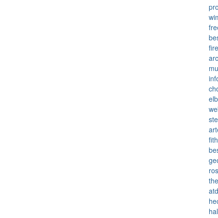
pr
wi
fr
be
fir
ar
mu
in
ch
el
we
ste
ar
fi
be
ge
ro
th
at
he
ha