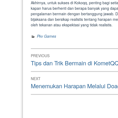
Akhirnya, untuk sukses di Kokoqq, penting bagi se
kapan harus berhenti dan berapa banyak yang dapa
pengalaman bermain dengan bertanggung jawab. Da
bijaksana dan bersikap realistis tentang harapan 
oleh tekanan atau ekspektasi yang tidak realistis.
Pkv Games
Post
PREVIOUS
navigation
Previous
Tips dan Trik Bermain di KometQ
post:
NEXT
Next
Menemukan Harapan Melalui Doa
post: