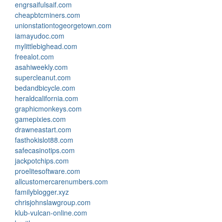
engrsaifulsaif.com
cheapbtcminers.com
unionstationtogeorgetown.com
iamayudoc.com
mylittlebighead.com
freealot.com
asahiweekly.com
supercleanut.com
bedandbicycle.com
heraldcalifornia.com
graphicmonkeys.com
gamepixies.com
drawneastart.com
fasthokislot88.com
safecasinotips.com
jackpotchips.com
proelitesoftware.com
allcustomercarenumbers.com
familyblogger.xyz
chrisjohnslawgroup.com
klub-vulcan-online.com