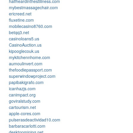
halfheardinthestillness.com
mybestmassagechair.com
ericreed.net
fluxetine.com
mobilecasino8760.com
betqq3.net
casinoloans5.us
CasinoAuction.us
kipooglecouk.us
mykitchennhome.com
aumoulinvert.com
thefoodiepassport.com
superwindowproject.com
papibakigrafo.com
icanhazjs.com
canimpact.org
goviralstudy.com
cartourism.net
apple-cores.com
pulserasdeactividad10.com
barbaracarlotti.com
desktopmining.net