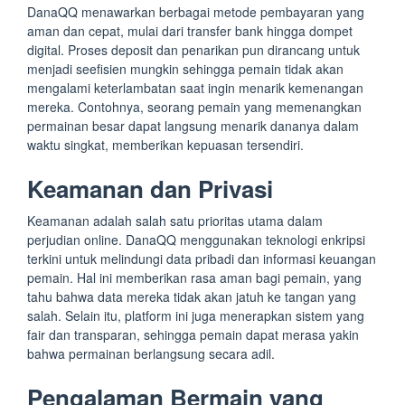
DanaQQ menawarkan berbagai metode pembayaran yang
aman dan cepat, mulai dari transfer bank hingga dompet
digital. Proses deposit dan penarikan pun dirancang untuk
menjadi seefisien mungkin sehingga pemain tidak akan
mengalami keterlambatan saat ingin menarik kemenangan
mereka. Contohnya, seorang pemain yang memenangkan
permainan besar dapat langsung menarik dananya dalam
waktu singkat, memberikan kepuasan tersendiri.
Keamanan dan Privasi
Keamanan adalah salah satu prioritas utama dalam
perjudian online. DanaQQ menggunakan teknologi enkripsi
terkini untuk melindungi data pribadi dan informasi keuangan
pemain. Hal ini memberikan rasa aman bagi pemain, yang
tahu bahwa data mereka tidak akan jatuh ke tangan yang
salah. Selain itu, platform ini juga menerapkan sistem yang
fair dan transparan, sehingga pemain dapat merasa yakin
bahwa permainan berlangsung secara adil.
Pengalaman Bermain yang