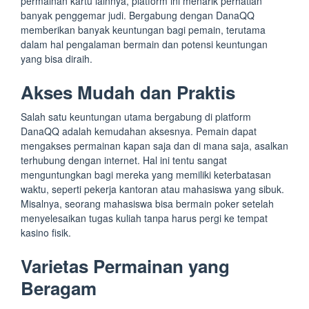
permainan kartu lainnya, platform ini menarik perhatian
banyak penggemar judi. Bergabung dengan DanaQQ
memberikan banyak keuntungan bagi pemain, terutama
dalam hal pengalaman bermain dan potensi keuntungan
yang bisa diraih.
Akses Mudah dan Praktis
Salah satu keuntungan utama bergabung di platform
DanaQQ adalah kemudahan aksesnya. Pemain dapat
mengakses permainan kapan saja dan di mana saja, asalkan
terhubung dengan internet. Hal ini tentu sangat
menguntungkan bagi mereka yang memiliki keterbatasan
waktu, seperti pekerja kantoran atau mahasiswa yang sibuk.
Misalnya, seorang mahasiswa bisa bermain poker setelah
menyelesaikan tugas kuliah tanpa harus pergi ke tempat
kasino fisik.
Varietas Permainan yang
Beragam