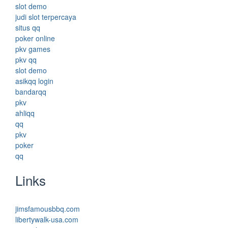
slot demo
judi slot terpercaya
situs qq
poker online
pkv games
pkv qq
slot demo
asikqq login
bandarqq
pkv
ahliqq
qq
pkv
poker
qq
Links
jimsfamousbbq.com
libertywalk-usa.com