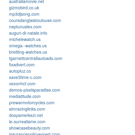
australiamovie.net
gizmobird.co.uk
mp3djsong.com
coursdanglaistoulouse.com
neptunuslex.com
auguri-di-natale.info
michelewatch.us
omega--watches.us
breitling-watches.us
tgarnettcentrallautoads.com
fixadvert.com
autopluz.co
save3time-c.com
vexonhcf.com
demos-pixelsparadise.com
mediatitude.com
prewarmotorcycles.com
simracinglinks.com
dosyamerkezi.net
le-surrealisme.com
showcasebeauty.com
insurancepolicyexpert.com