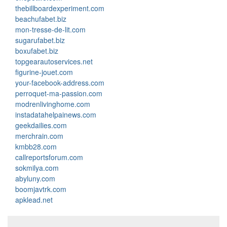
thebillboardexperiment.com
beachufabet.biz
mon-tresse-de-lit.com
sugarufabet.biz
boxufabet.biz
topgearautoservices.net
figurine-jouet.com
your-facebook-address.com
perroquet-ma-passion.com
modrenlivinghome.com
instadatahelpainews.com
geekdailies.com
merchrain.com
kmbb28.com
callreportsforum.com
sokmilya.com
abyluny.com
boomjavtrk.com
apklead.net