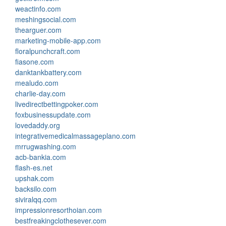
weactinfo.com
meshingsocial.com
thearguer.com
marketing-mobile-app.com
floralpunchcraft.com
fiasone.com
danktankbattery.com
mealudo.com
charlie-day.com
livedirectbettingpoker.com
foxbusinessupdate.com
lovedaddy.org
integrativemedicalmassageplano.com
mrrugwashing.com
acb-bankia.com
flash-es.net
upshak.com
backsilo.com
siviralqq.com
impressionresorthoian.com
bestfreakingclothesever.com