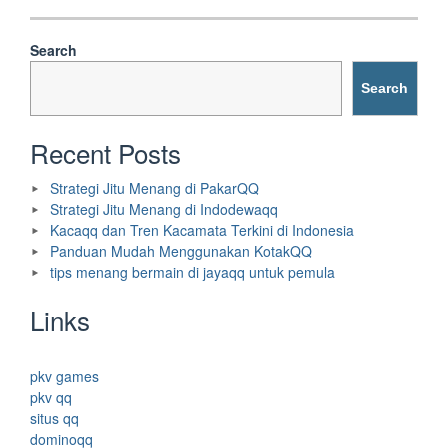
Search
Search
Recent Posts
Strategi Jitu Menang di PakarQQ
Strategi Jitu Menang di Indodewaqq
Kacaqq dan Tren Kacamata Terkini di Indonesia
Panduan Mudah Menggunakan KotakQQ
tips menang bermain di jayaqq untuk pemula
Links
pkv games
pkv qq
situs qq
dominoqq