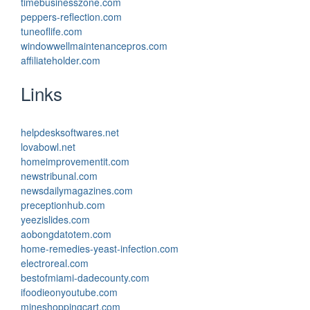
timebusinesszone.com
peppers-reflection.com
tuneoflife.com
windowwellmaintenancepros.com
affiliateholder.com
Links
helpdesksoftwares.net
lovabowl.net
homeimprovementit.com
newstribunal.com
newsdailymagazines.com
preceptionhub.com
yeezislides.com
aobongdatotem.com
home-remedies-yeast-infection.com
electroreal.com
bestofmiami-dadecounty.com
ifoodieonyoutube.com
mineshoppingcart.com