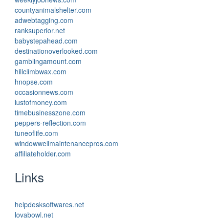
countyanimalshelter.com
adwebtagging.com
ranksuperior.net
babystepahead.com
destinationoverlooked.com
gamblingamount.com
hillclimbwax.com
hnopse.com
occasionnews.com
lustofmoney.com
timebusinesszone.com
peppers-reflection.com
tuneoflife.com
windowwellmaintenancepros.com
affiliateholder.com
Links
helpdesksoftwares.net
lovabowl.net