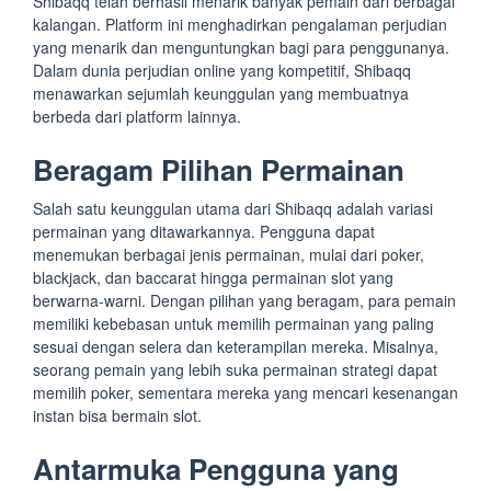
Shibaqq telah berhasil menarik banyak pemain dari berbagai
kalangan. Platform ini menghadirkan pengalaman perjudian
yang menarik dan menguntungkan bagi para penggunanya.
Dalam dunia perjudian online yang kompetitif, Shibaqq
menawarkan sejumlah keunggulan yang membuatnya
berbeda dari platform lainnya.
Beragam Pilihan Permainan
Salah satu keunggulan utama dari Shibaqq adalah variasi
permainan yang ditawarkannya. Pengguna dapat
menemukan berbagai jenis permainan, mulai dari poker,
blackjack, dan baccarat hingga permainan slot yang
berwarna-warni. Dengan pilihan yang beragam, para pemain
memiliki kebebasan untuk memilih permainan yang paling
sesuai dengan selera dan keterampilan mereka. Misalnya,
seorang pemain yang lebih suka permainan strategi dapat
memilih poker, sementara mereka yang mencari kesenangan
instan bisa bermain slot.
Antarmuka Pengguna yang