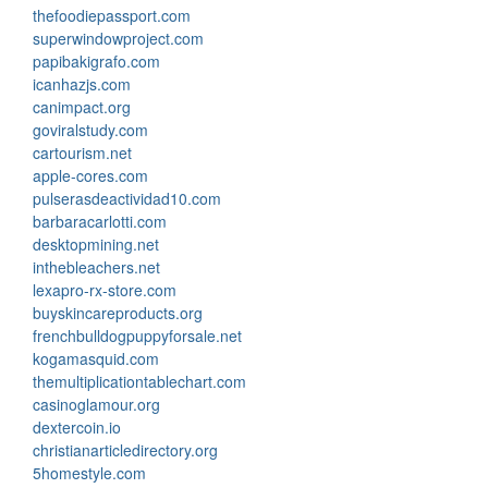
thefoodiepassport.com
superwindowproject.com
papibakigrafo.com
icanhazjs.com
canimpact.org
goviralstudy.com
cartourism.net
apple-cores.com
pulserasdeactividad10.com
barbaracarlotti.com
desktopmining.net
inthebleachers.net
lexapro-rx-store.com
buyskincareproducts.org
frenchbulldogpuppyforsale.net
kogamasquid.com
themultiplicationtablechart.com
casinoglamour.org
dextercoin.io
christianarticledirectory.org
5homestyle.com