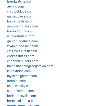
fraudwatchai.com
aem-x.com
cryptooblogs.com
gameuplevel.com
homethestyle.com
amuldistribution.com
borobuddur.com
wundermusic.com
gamefungames.com
25-minute-timer.com
creativefuntask.com
engrsaifulsaif.com
cheapbtcminers.com
unionstationtogeorgetown.com
iamayudoc.com
mylittlebighead.com
freealot.com
asahiweekly.com
supercleanut.com
bedandbicycle.com
heraldcalifornia.com
graphicmonkeys.com