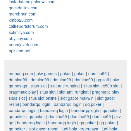
instadatahelpainews.com
geekdailies.com
merchrain.com
kmbb28.com
callreportsforum.com
sokmilya.com
abyluny.com
boomjavtrk.com
apklead.net
menuqq.com
|
pkv games
|
poker
|
poker
|
domino99
|
domino99
|
domino99
|
domino99
|
domino99
|
pg soft
|
pkv
games qq
|
situs slot
|
slot anti rungkat
|
situs slot
|
x500 slot
|
pragmatic play
|
situs slot
|
slot anti rungkat
|
pragmatic play
|
situs slot
|
situs slot online
|
slot gacor maxwin
|
slot gacor
resmi
|
bandarqq login
|
bandarqq login
|
qq poker
|
bandarqq login
|
bandarqq login
|
bandarqq login
|
qq poker
|
qq poker
|
qq poker
|
domino99
|
domino99
|
domino99
|
pkv
qq
|
bandarqq login
|
bandarqq login
|
qq poker
|
qq poker
|
qq poker
|
slot gacor resmi
|
judi bola terpercaya
|
judi bola