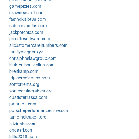
gamepixies.com
drawneastart.com
fasthokislot88.com
safecasinotips.com
jackpotchips.com
proelitesoftware.com
allcustomercarenumbers.com
familyblogger.xyz
chrisjohnslawgroup.com
klub-vulcan-online.com
breitkamp.com
tripleyresidence.com
softtorrents.org
somosvulnerables.org
duatloterrassa.com
pamufon.com
porscheperformancedrive.com
tamethekraken.org
lutzinator.com
ondasrl.com
blife2016.com