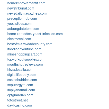
homeimprovementit.com
newstribunal.com
newsdailymagazines.com
preceptionhub.com
yeezislides.com
aobongdatotem.com
home-remedies-yeast-infection.com
electroreal.com
bestofmiami-dadecounty.com
ifoodieonyoutube.com
mineshoppingcart.com
topworkoutsupplies.com
mouthshutreviews.com
hirzadesalta.com
digitallifeopoly.com
casinobubbles.com
seputargym.com
impiyanamall.com
optguardian.com
totostreet.net
davilcasino.com