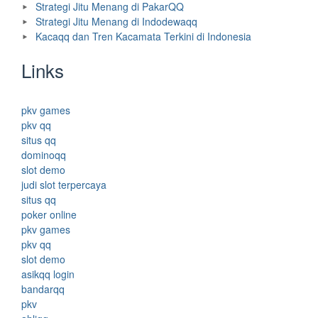
Strategi Jitu Menang di PakarQQ
Strategi Jitu Menang di Indodewaqq
Kacaqq dan Tren Kacamata Terkini di Indonesia
Links
pkv games
pkv qq
situs qq
dominoqq
slot demo
judi slot terpercaya
situs qq
poker online
pkv games
pkv qq
slot demo
asikqq login
bandarqq
pkv