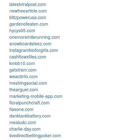
latestviralpost.com
newfreearticle.com
blitzpowerusa.com
gardenofeaten.com
hycys05.com
onemoremilerunning.com
snowboardsteez.com
instagrambioforgirls.com
cashflowxfiles.com
kmbb10.com
getxtrem.com
weactinfo.com
meshingsocial.com
thearguer.com
marketing-mobile-app.com
floralpunchcraft.com
fiasone.com
danktankbattery.com
mealudo.com
charlie-day.com
livedirectbettingpoker.com