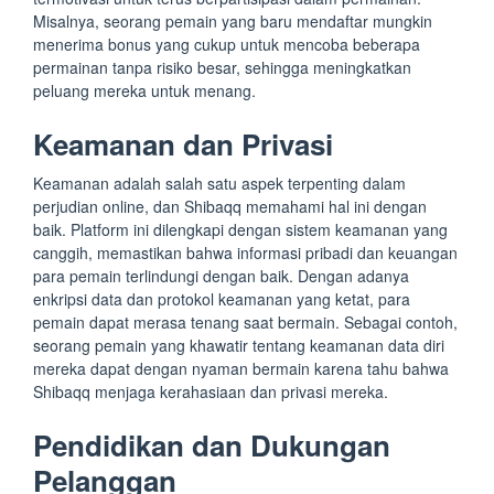
Misalnya, seorang pemain yang baru mendaftar mungkin
menerima bonus yang cukup untuk mencoba beberapa
permainan tanpa risiko besar, sehingga meningkatkan
peluang mereka untuk menang.
Keamanan dan Privasi
Keamanan adalah salah satu aspek terpenting dalam
perjudian online, dan Shibaqq memahami hal ini dengan
baik. Platform ini dilengkapi dengan sistem keamanan yang
canggih, memastikan bahwa informasi pribadi dan keuangan
para pemain terlindungi dengan baik. Dengan adanya
enkripsi data dan protokol keamanan yang ketat, para
pemain dapat merasa tenang saat bermain. Sebagai contoh,
seorang pemain yang khawatir tentang keamanan data diri
mereka dapat dengan nyaman bermain karena tahu bahwa
Shibaqq menjaga kerahasiaan dan privasi mereka.
Pendidikan dan Dukungan
Pelanggan