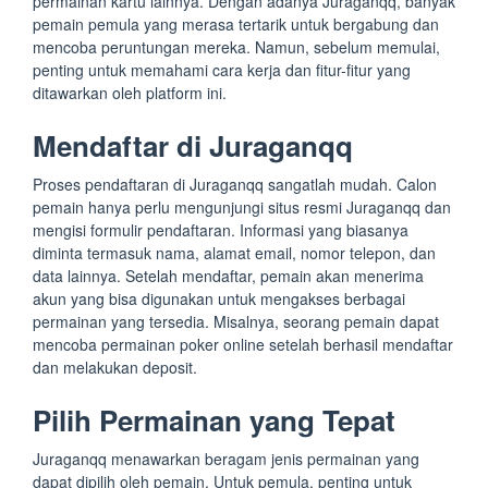
permainan kartu lainnya. Dengan adanya Juraganqq, banyak
pemain pemula yang merasa tertarik untuk bergabung dan
mencoba peruntungan mereka. Namun, sebelum memulai,
penting untuk memahami cara kerja dan fitur-fitur yang
ditawarkan oleh platform ini.
Mendaftar di Juraganqq
Proses pendaftaran di Juraganqq sangatlah mudah. Calon
pemain hanya perlu mengunjungi situs resmi Juraganqq dan
mengisi formulir pendaftaran. Informasi yang biasanya
diminta termasuk nama, alamat email, nomor telepon, dan
data lainnya. Setelah mendaftar, pemain akan menerima
akun yang bisa digunakan untuk mengakses berbagai
permainan yang tersedia. Misalnya, seorang pemain dapat
mencoba permainan poker online setelah berhasil mendaftar
dan melakukan deposit.
Pilih Permainan yang Tepat
Juraganqq menawarkan beragam jenis permainan yang
dapat dipilih oleh pemain. Untuk pemula, penting untuk