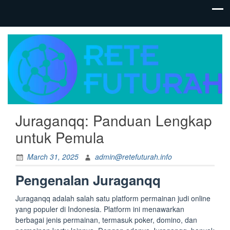
Gunakan
Kumpulan
OVO untuk
Situs Slot
deposit dan
mainkan slot
Online
gacor di
kumpulan
Terpercaya
situs slot
Juraganqq: Panduan Lengkap
dengan
online
terpercaya
untuk Pemula
Slot Gacor
yang
menawarkan
Deposit
March 31, 2025
admin@retefuturah.info
peluang
menang
Pulsa OVO
Pengenalan Juraganqq
besar.
Juraganqq adalah salah satu platform permainan judi online
yang populer di Indonesia. Platform ini menawarkan
berbagai jenis permainan, termasuk poker, domino, dan