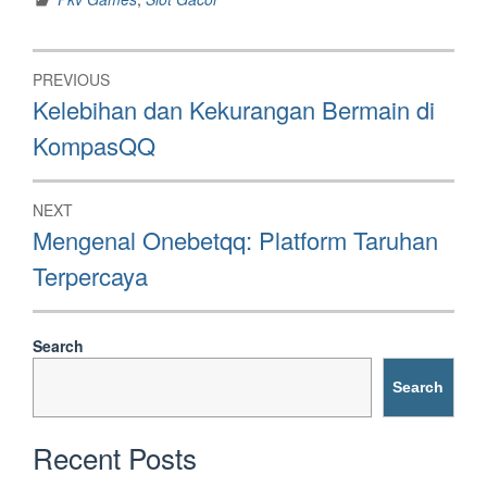
Post
PREVIOUS
navigation
Previous
Kelebihan dan Kekurangan Bermain di
post:
KompasQQ
NEXT
Next
Mengenal Onebetqq: Platform Taruhan
post:
Terpercaya
Search
Search
Recent Posts