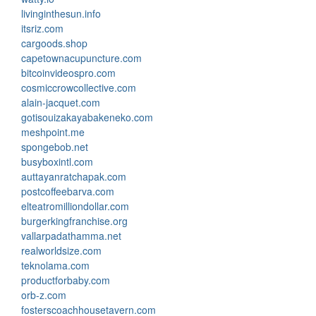
livinginthesun.info
itsriz.com
cargoods.shop
capetownacupuncture.com
bitcoinvideospro.com
cosmiccrowcollective.com
alain-jacquet.com
gotisouizakayabakeneko.com
meshpoint.me
spongebob.net
busyboxintl.com
auttayanratchapak.com
postcoffeebarva.com
elteatromilliondollar.com
burgerkingfranchise.org
vallarpadathamma.net
realworldsize.com
teknolama.com
productforbaby.com
orb-z.com
fosterscoachhousetavern.com