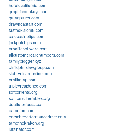
heraldcalifornia.com
graphicmonkeys.com
gamepixies.com
drawneastart.com
fasthokislot88.com
safecasinotips.com
jackpotchips.com
proelitesoftware.com
allcustomercarenumbers.com
familyblogger.xyz
chrisjohnslawgroup.com
klub-vulcan-online.com
breitkamp.com
tripleyresidence.com
softtorrents.org
somosvulnerables.org
duatloterrassa.com
pamufon.com
porscheperformancedrive.com
tamethekraken.org
lutzinator.com