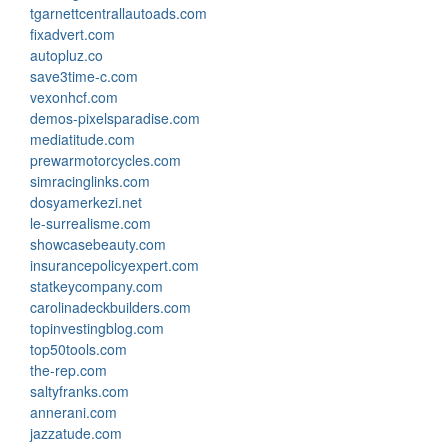
tgarnettcentrallautoads.com
fixadvert.com
autopluz.co
save3time-c.com
vexonhcf.com
demos-pixelsparadise.com
mediatitude.com
prewarmotorcycles.com
simracinglinks.com
dosyamerkezi.net
le-surrealisme.com
showcasebeauty.com
insurancepolicyexpert.com
statkeycompany.com
carolinadeckbuilders.com
topinvestingblog.com
top50tools.com
the-rep.com
saltyfranks.com
annerani.com
jazzatude.com