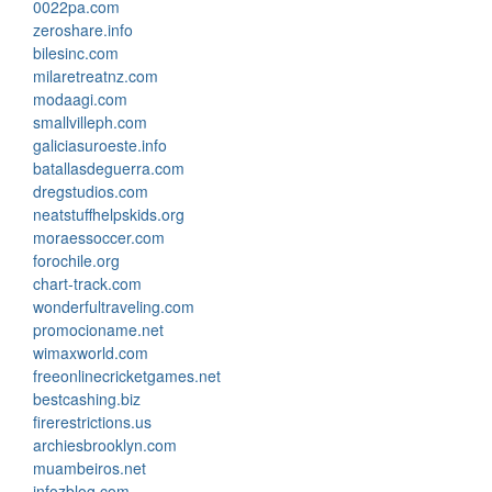
0022pa.com
zeroshare.info
bilesinc.com
milaretreatnz.com
modaagi.com
smallvilleph.com
galiciasuroeste.info
batallasdeguerra.com
dregstudios.com
neatstuffhelpskids.org
moraessoccer.com
forochile.org
chart-track.com
wonderfultraveling.com
promocioname.net
wimaxworld.com
freeonlinecricketgames.net
bestcashing.biz
firerestrictions.us
archiesbrooklyn.com
muambeiros.net
infozblog.com