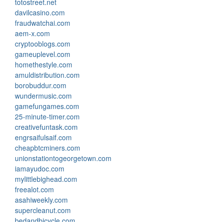
totostreet.net
davilcasino.com
fraudwatchai.com
aem-x.com
cryptooblogs.com
gameuplevel.com
homethestyle.com
amuldistribution.com
borobuddur.com
wundermusic.com
gamefungames.com
25-minute-timer.com
creativefuntask.com
engrsaifulsaif.com
cheapbtcminers.com
unionstationtogeorgetown.com
iamayudoc.com
mylittlebighead.com
freealot.com
asahiweekly.com
supercleanut.com
bedandbicycle.com