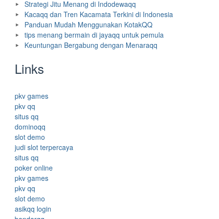
Strategi Jitu Menang di Indodewaqq
Kacaqq dan Tren Kacamata Terkini di Indonesia
Panduan Mudah Menggunakan KotakQQ
tips menang bermain di jayaqq untuk pemula
Keuntungan Bergabung dengan Menaraqq
Links
pkv games
pkv qq
situs qq
dominoqq
slot demo
judi slot terpercaya
situs qq
poker online
pkv games
pkv qq
slot demo
asikqq login
bandarqq