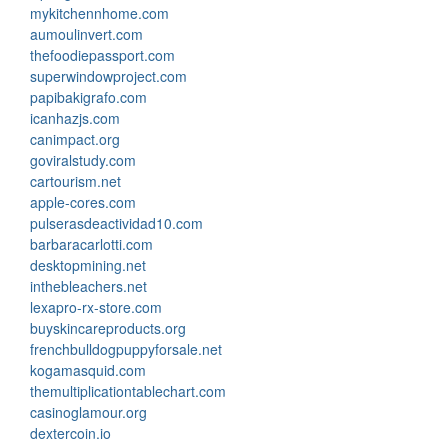
mykitchennhome.com
aumoulinvert.com
thefoodiepassport.com
superwindowproject.com
papibakigrafo.com
icanhazjs.com
canimpact.org
goviralstudy.com
cartourism.net
apple-cores.com
pulserasdeactividad10.com
barbaracarlotti.com
desktopmining.net
inthebleachers.net
lexapro-rx-store.com
buyskincareproducts.org
frenchbulldogpuppyforsale.net
kogamasquid.com
themultiplicationtablechart.com
casinoglamour.org
dextercoin.io