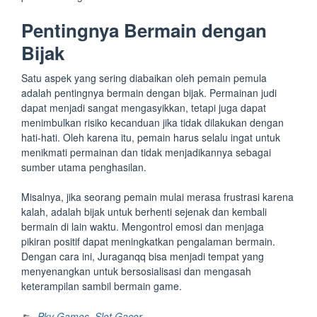
Pentingnya Bermain dengan
Bijak
Satu aspek yang sering diabaikan oleh pemain pemula
adalah pentingnya bermain dengan bijak. Permainan judi
dapat menjadi sangat mengasyikkan, tetapi juga dapat
menimbulkan risiko kecanduan jika tidak dilakukan dengan
hati-hati. Oleh karena itu, pemain harus selalu ingat untuk
menikmati permainan dan tidak menjadikannya sebagai
sumber utama penghasilan.
Misalnya, jika seorang pemain mulai merasa frustrasi karena
kalah, adalah bijak untuk berhenti sejenak dan kembali
bermain di lain waktu. Mengontrol emosi dan menjaga
pikiran positif dapat meningkatkan pengalaman bermain.
Dengan cara ini, Juraganqq bisa menjadi tempat yang
menyenangkan untuk bersosialisasi dan mengasah
keterampilan sambil bermain game.
Pkv Games
,
Slot Gacor