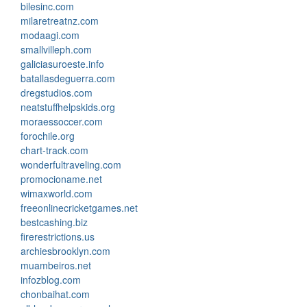
bilesinc.com
milaretreatnz.com
modaagi.com
smallvilleph.com
galiciasuroeste.info
batallasdeguerra.com
dregstudios.com
neatstuffhelpskids.org
moraessoccer.com
forochile.org
chart-track.com
wonderfultraveling.com
promocioname.net
wimaxworld.com
freeonlinecricketgames.net
bestcashing.biz
firerestrictions.us
archiesbrooklyn.com
muambeiros.net
infozblog.com
chonbaihat.com