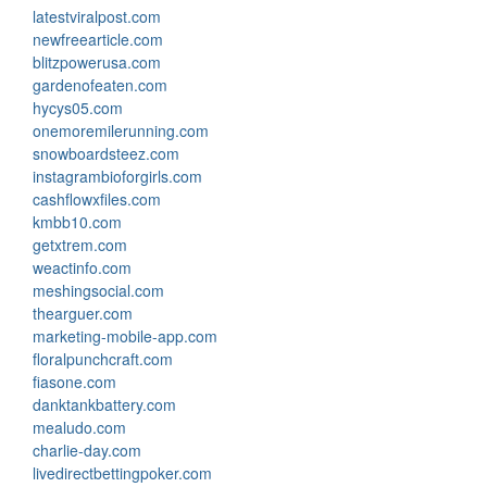
latestviralpost.com
newfreearticle.com
blitzpowerusa.com
gardenofeaten.com
hycys05.com
onemoremilerunning.com
snowboardsteez.com
instagrambioforgirls.com
cashflowxfiles.com
kmbb10.com
getxtrem.com
weactinfo.com
meshingsocial.com
thearguer.com
marketing-mobile-app.com
floralpunchcraft.com
fiasone.com
danktankbattery.com
mealudo.com
charlie-day.com
livedirectbettingpoker.com