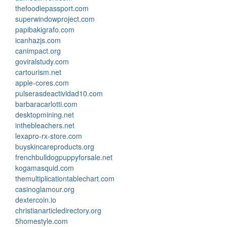
thefoodiepassport.com
superwindowproject.com
papibakigrafo.com
icanhazjs.com
canimpact.org
goviralstudy.com
cartourism.net
apple-cores.com
pulserasdeactividad10.com
barbaracarlotti.com
desktopmining.net
inthebleachers.net
lexapro-rx-store.com
buyskincareproducts.org
frenchbulldogpuppyforsale.net
kogamasquid.com
themultiplicationtablechart.com
casinoglamour.org
dextercoin.io
christianarticledirectory.org
5homestyle.com