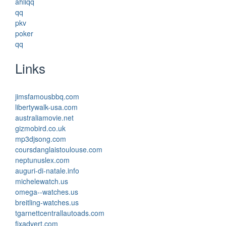
ahliqq
qq
pkv
poker
qq
Links
jimsfamousbbq.com
libertywalk-usa.com
australiamovie.net
gizmobird.co.uk
mp3djsong.com
coursdanglaistoulouse.com
neptunuslex.com
auguri-di-natale.info
michelewatch.us
omega--watches.us
breitling-watches.us
tgarnettcentrallautoads.com
fixadvert.com