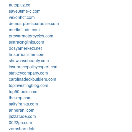
autopluz.co
save3time-c.com
vexonhcf.com
demos-pixelsparadise.com
mediatitude.com
prewarmotorcycles.com
simracinglinks.com
dosyamerkezi.net
le-surrealisme.com
showcasebeauty.com
insurancepolicyexpert.com
statkeycompany.com
carolinadeckbuilders.com
topinvestingblog.com
top50tools.com
the-rep.com
saltyfranks.com
annerani.com
jazzatude.com
0022pa.com
zeroshare.info