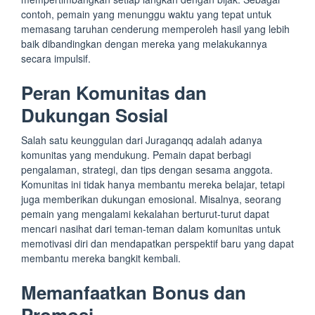
contoh, pemain yang menunggu waktu yang tepat untuk
memasang taruhan cenderung memperoleh hasil yang lebih
baik dibandingkan dengan mereka yang melakukannya
secara impulsif.
Peran Komunitas dan
Dukungan Sosial
Salah satu keunggulan dari Juraganqq adalah adanya
komunitas yang mendukung. Pemain dapat berbagi
pengalaman, strategi, dan tips dengan sesama anggota.
Komunitas ini tidak hanya membantu mereka belajar, tetapi
juga memberikan dukungan emosional. Misalnya, seorang
pemain yang mengalami kekalahan berturut-turut dapat
mencari nasihat dari teman-teman dalam komunitas untuk
memotivasi diri dan mendapatkan perspektif baru yang dapat
membantu mereka bangkit kembali.
Memanfaatkan Bonus dan
Promosi