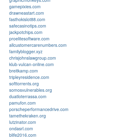
gamepixies.com
drawneastart.com
fasthokislot88.com
safecasinotips.com
jackpotchips.com
proelitesoftware.com
allcustomercarenumbers.com
familyblogger.xyz
chrisjohnslawgroup.com
klub-vulcan-online.com
breitkamp.com
tripleyresidence.com
softtorrents.org
somosvulnerables.org
duatloterrassa.com
pamufon.com
porscheperformancedrive.com
tamethekraken.org
lutzinator.com
ondasrl.com
blife2016.com