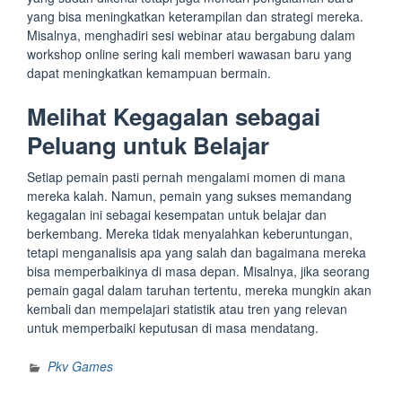
yang bisa meningkatkan keterampilan dan strategi mereka.
Misalnya, menghadiri sesi webinar atau bergabung dalam
workshop online sering kali memberi wawasan baru yang
dapat meningkatkan kemampuan bermain.
Melihat Kegagalan sebagai
Peluang untuk Belajar
Setiap pemain pasti pernah mengalami momen di mana
mereka kalah. Namun, pemain yang sukses memandang
kegagalan ini sebagai kesempatan untuk belajar dan
berkembang. Mereka tidak menyalahkan keberuntungan,
tetapi menganalisis apa yang salah dan bagaimana mereka
bisa memperbaikinya di masa depan. Misalnya, jika seorang
pemain gagal dalam taruhan tertentu, mereka mungkin akan
kembali dan mempelajari statistik atau tren yang relevan
untuk memperbaiki keputusan di masa mendatang.
Pkv Games