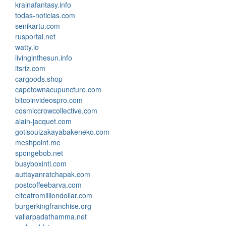
krainafantasy.info
todas-noticias.com
senikartu.com
rusportal.net
watty.io
livinginthesun.info
itsriz.com
cargoods.shop
capetownacupuncture.com
bitcoinvideospro.com
cosmiccrowcollective.com
alain-jacquet.com
gotisouizakayabakeneko.com
meshpoint.me
spongebob.net
busyboxintl.com
auttayanratchapak.com
postcoffeebarva.com
elteatromilliondollar.com
burgerkingfranchise.org
vallarpadathamma.net