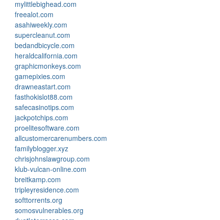
mylittlebighead.com
freealot.com
asahiweekly.com
supercleanut.com
bedandbicycle.com
heraldcalifornia.com
graphicmonkeys.com
gamepixies.com
drawneastart.com
fasthokislot88.com
safecasinotips.com
jackpotchips.com
proelitesoftware.com
allcustomercarenumbers.com
familyblogger.xyz
chrisjohnslawgroup.com
klub-vulcan-online.com
breitkamp.com
tripleyresidence.com
softtorrents.org
somosvulnerables.org