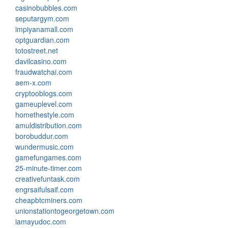
casinobubbles.com
seputargym.com
impiyanamall.com
optguardian.com
totostreet.net
davilcasino.com
fraudwatchai.com
aem-x.com
cryptooblogs.com
gameuplevel.com
homethestyle.com
amuldistribution.com
borobuddur.com
wundermusic.com
gamefungames.com
25-minute-timer.com
creativefuntask.com
engrsaifulsaif.com
cheapbtcminers.com
unionstationtogeorgetown.com
iamayudoc.com