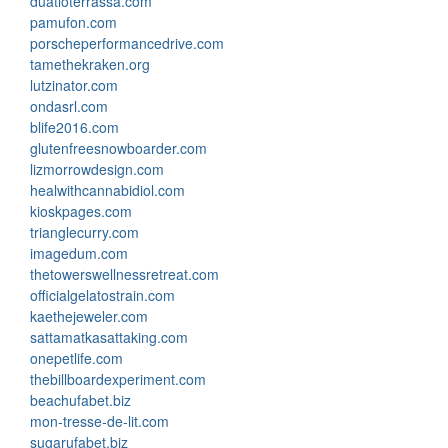
duatloterrassa.com
pamufon.com
porscheperformancedrive.com
tamethekraken.org
lutzinator.com
ondasrl.com
blife2016.com
glutenfreesnowboarder.com
lizmorrowdesign.com
healwithcannabidiol.com
kioskpages.com
trianglecurry.com
imagedum.com
thetowerswellnessretreat.com
officialgelatostrain.com
kaethejeweler.com
sattamatkasattaking.com
onepetlife.com
thebillboardexperiment.com
beachufabet.biz
mon-tresse-de-lit.com
sugarufabet.biz