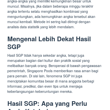
angka-angka yang memiliki kemungkinan besar untuk
muncul. Misalnya, jika dalam beberapa minggu terakhir
angka tertentu selalu menghasilkan kombinasi yang
menguntungkan, ada kemungkinan angka tersebut akan
muncul kembali. Metode ini sering kali diiringi dengan
analisis data statistik yang lebih mendalam.
Mengenal Lebih Dekat Hasil
SGP
Hasil SGP tidak hanya sekedar angka, tetapi juga
merupakan bagian dari kultur dan praktik sosial yang
melibatkan banyak orang. Beroperasi di bawah pengawasan
pemerintah, Singapore Pools memberikan rasa aman bagi
para pemain. Di sisi lain, fenomena SGP ini juga
menciptakan komunitas besar di mana anggota berbagi
informasi, prediksi, dan even tips untuk menjaga
keberlangsungan keberuntungan mereka.
Hasil SGP: Apa yang Perlu