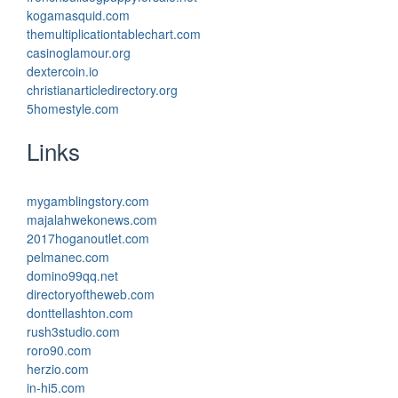
kogamasquid.com
themultiplicationtablechart.com
casinoglamour.org
dextercoin.io
christianarticledirectory.org
5homestyle.com
Links
mygamblingstory.com
majalahwekonews.com
2017hoganoutlet.com
pelmanec.com
domino99qq.net
directoryoftheweb.com
donttellashton.com
rush3studio.com
roro90.com
herzio.com
in-hi5.com