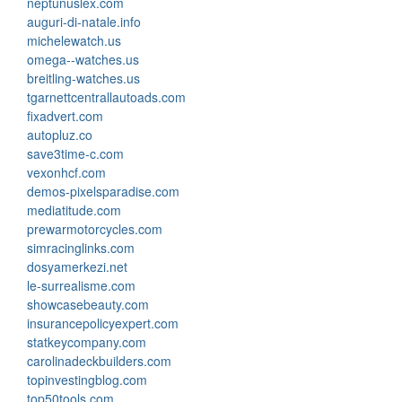
neptunuslex.com
auguri-di-natale.info
michelewatch.us
omega--watches.us
breitling-watches.us
tgarnettcentrallautoads.com
fixadvert.com
autopluz.co
save3time-c.com
vexonhcf.com
demos-pixelsparadise.com
mediatitude.com
prewarmotorcycles.com
simracinglinks.com
dosyamerkezi.net
le-surrealisme.com
showcasebeauty.com
insurancepolicyexpert.com
statkeycompany.com
carolinadeckbuilders.com
topinvestingblog.com
top50tools.com