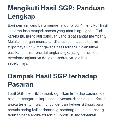
Mengikuti Hasil SGP: Panduan
Lengkap
Bagi pemain yang baru mengenal dunia SGP, mengikuti hasil
keluaran bisa menjadi proses yang membingungkan. Oleh
karena itu, mengikuti panduan yang tepat sangat membantu.
Mulailah dengan mendaftar di situs resmi atau platform
terpercaya untuk mengakses hasil terbaru. Selanjutnya,
pastikan untuk mencatat angka-angka yang muncul dan
membandingkannya dengan prediksi yang dibuat
sebelumnya.
Dampak Hasil SGP terhadap
Pasaran
Hasil SGP memiliki dampak signifikan terhadap pasaran dan
bisa memengaruhi keputusan investasi di sektor judi. Ketika
angka tertentu mulai muncul dengan frekuensi tinggi, para
pemain sering kali berbondong-bondong untuk memasang
taruhan pada angka tersebut. Kondisi ini menciptakan