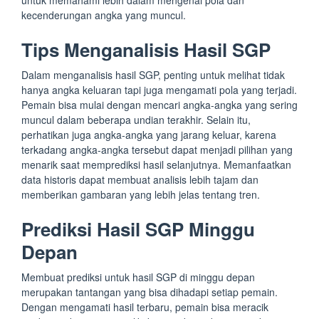
untuk memahami lebih dalam mengenai pola dan
kecenderungan angka yang muncul.
Tips Menganalisis Hasil SGP
Dalam menganalisis hasil SGP, penting untuk melihat tidak
hanya angka keluaran tapi juga mengamati pola yang terjadi.
Pemain bisa mulai dengan mencari angka-angka yang sering
muncul dalam beberapa undian terakhir. Selain itu,
perhatikan juga angka-angka yang jarang keluar, karena
terkadang angka-angka tersebut dapat menjadi pilihan yang
menarik saat memprediksi hasil selanjutnya. Memanfaatkan
data historis dapat membuat analisis lebih tajam dan
memberikan gambaran yang lebih jelas tentang tren.
Prediksi Hasil SGP Minggu
Depan
Membuat prediksi untuk hasil SGP di minggu depan
merupakan tantangan yang bisa dihadapi setiap pemain.
Dengan mengamati hasil terbaru, pemain bisa meracik