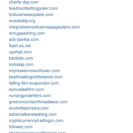
charlie-day.com
livedirectbettingpoker.com
foxbusinessupdate.com
lovedaddy.org
integrativemedicalmassageplano.com
mrrugwashing.com
acb-bankia.com
flash-es.net
upshak.com
backsilo.com
siviralqq.com
impressionresorthoian.com
bestfreakingclothesever.com
falling-film-evaporator.com
sumuslawfirm.com
nursingprowriters.com
greenmountainthreadwear.com
acutedispensary.com
sattamatkanewsblog.com
cryptocurrencytradingcn.com
totowaz.com
charlestonwipesettlement.com