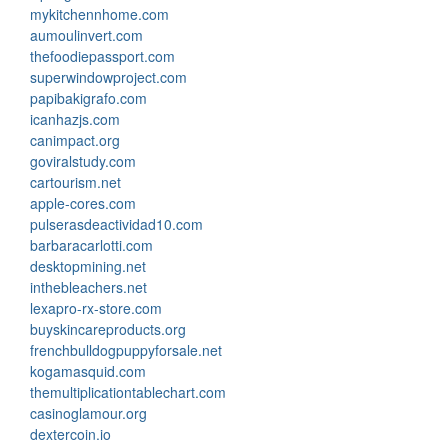
mykitchennhome.com
aumoulinvert.com
thefoodiepassport.com
superwindowproject.com
papibakigrafo.com
icanhazjs.com
canimpact.org
goviralstudy.com
cartourism.net
apple-cores.com
pulserasdeactividad10.com
barbaracarlotti.com
desktopmining.net
inthebleachers.net
lexapro-rx-store.com
buyskincareproducts.org
frenchbulldogpuppyforsale.net
kogamasquid.com
themultiplicationtablechart.com
casinoglamour.org
dextercoin.io