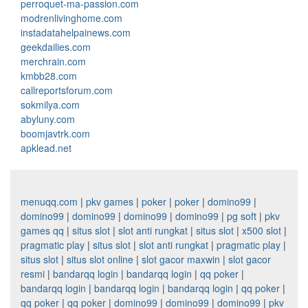
perroquet-ma-passion.com
modrenlivinghome.com
instadatahelpainews.com
geekdailies.com
merchrain.com
kmbb28.com
callreportsforum.com
sokmilya.com
abyluny.com
boomjavtrk.com
apklead.net
menuqq.com
|
pkv games
|
poker
|
poker
|
domino99
|
domino99
|
domino99
|
domino99
|
domino99
|
pg soft
|
pkv
games qq
|
situs slot
|
slot anti rungkat
|
situs slot
|
x500 slot
|
pragmatic play
|
situs slot
|
slot anti rungkat
|
pragmatic play
|
situs slot
|
situs slot online
|
slot gacor maxwin
|
slot gacor
resmi
|
bandarqq login
|
bandarqq login
|
qq poker
|
bandarqq login
|
bandarqq login
|
bandarqq login
|
qq poker
|
qq poker
|
qq poker
|
domino99
|
domino99
|
domino99
|
pkv