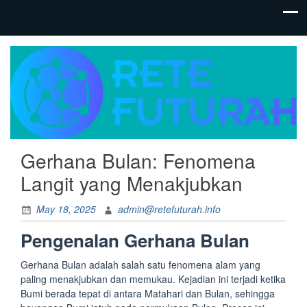
Gunakan
Kumpulan
OVO untuk
Situs Slot
deposit dan
mainkan slot
Online
gacor di
kumpulan
Terpercaya
situs slot
Gerhana Bulan: Fenomena
dengan
online
terpercaya
Langit yang Menakjubkan
Slot Gacor
yang
menawarkan
Deposit
May 18, 2025
admin@retefuturah.info
peluang
menang
Pulsa OVO
Pengenalan Gerhana Bulan
besar.
Gerhana Bulan adalah salah satu fenomena alam yang
paling menakjubkan dan memukau. Kejadian ini terjadi ketika
Bumi berada tepat di antara Matahari dan Bulan, sehingga