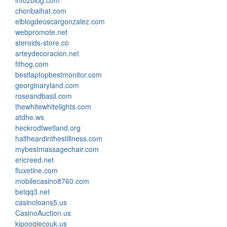
chonbaihat.com
elblogdeoscargonzalez.com
webpromote.net
steroids-store.co
arteydecoracion.net
fithog.com
bestlaptopbestmonitor.com
georginaryland.com
roseandbasil.com
thewhitewhitelights.com
atdhe.ws
heckrodtwetland.org
halfheardinthestillness.com
mybestmassagechair.com
ericreed.net
fluxetine.com
mobilecasino8760.com
betqq3.net
casinoloans5.us
CasinoAuction.us
kipooglecouk.us