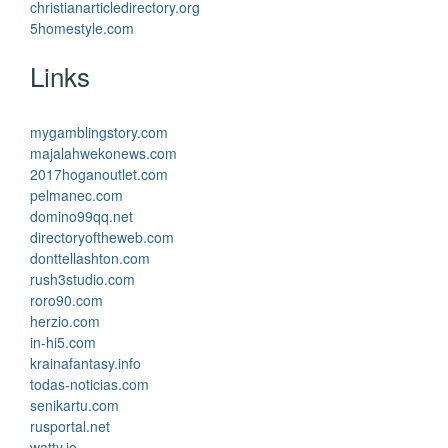
christianarticledirectory.org
5homestyle.com
Links
mygamblingstory.com
majalahwekonews.com
2017hoganoutlet.com
pelmanec.com
domino99qq.net
directoryoftheweb.com
donttellashton.com
rush3studio.com
roro90.com
herzio.com
in-hi5.com
krainafantasy.info
todas-noticias.com
senikartu.com
rusportal.net
watty.io