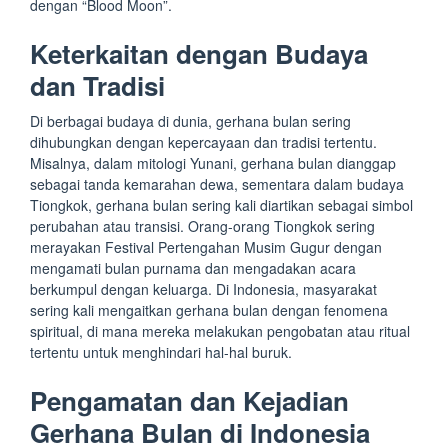
dengan “Blood Moon”.
Keterkaitan dengan Budaya
dan Tradisi
Di berbagai budaya di dunia, gerhana bulan sering
dihubungkan dengan kepercayaan dan tradisi tertentu.
Misalnya, dalam mitologi Yunani, gerhana bulan dianggap
sebagai tanda kemarahan dewa, sementara dalam budaya
Tiongkok, gerhana bulan sering kali diartikan sebagai simbol
perubahan atau transisi. Orang-orang Tiongkok sering
merayakan Festival Pertengahan Musim Gugur dengan
mengamati bulan purnama dan mengadakan acara
berkumpul dengan keluarga. Di Indonesia, masyarakat
sering kali mengaitkan gerhana bulan dengan fenomena
spiritual, di mana mereka melakukan pengobatan atau ritual
tertentu untuk menghindari hal-hal buruk.
Pengamatan dan Kejadian
Gerhana Bulan di Indonesia