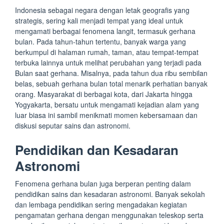
Indonesia sebagai negara dengan letak geografis yang
strategis, sering kali menjadi tempat yang ideal untuk
mengamati berbagai fenomena langit, termasuk gerhana
bulan. Pada tahun-tahun tertentu, banyak warga yang
berkumpul di halaman rumah, taman, atau tempat-tempat
terbuka lainnya untuk melihat perubahan yang terjadi pada
Bulan saat gerhana. Misalnya, pada tahun dua ribu sembilan
belas, sebuah gerhana bulan total menarik perhatian banyak
orang. Masyarakat di berbagai kota, dari Jakarta hingga
Yogyakarta, bersatu untuk mengamati kejadian alam yang
luar biasa ini sambil menikmati momen kebersamaan dan
diskusi seputar sains dan astronomi.
Pendidikan dan Kesadaran
Astronomi
Fenomena gerhana bulan juga berperan penting dalam
pendidikan sains dan kesadaran astronomi. Banyak sekolah
dan lembaga pendidikan sering mengadakan kegiatan
pengamatan gerhana dengan menggunakan teleskop serta