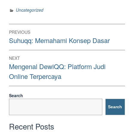
Uncategorized
Post
PREVIOUS
navigation
Previous
Suhuqq: Memahami Konsep Dasar
post:
NEXT
Next
Mengenal DewiQQ: Platform Judi
post:
Online Terpercaya
Search
Search
Recent Posts