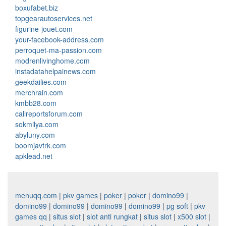
boxufabet.biz
topgearautoservices.net
figurine-jouet.com
your-facebook-address.com
perroquet-ma-passion.com
modrenlivinghome.com
instadatahelpainews.com
geekdailies.com
merchrain.com
kmbb28.com
callreportsforum.com
sokmilya.com
abyluny.com
boomjavtrk.com
apklead.net
menuqq.com
|
pkv games
|
poker
|
poker
|
domino99
|
domino99
|
domino99
|
domino99
|
domino99
|
pg soft
|
pkv
games qq
|
situs slot
|
slot anti rungkat
|
situs slot
|
x500 slot
|