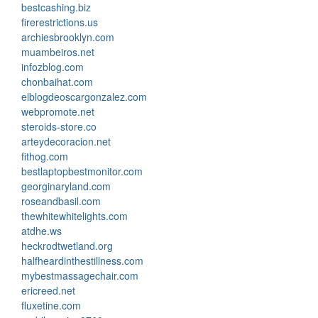
bestcashing.biz
firerestrictions.us
archiesbrooklyn.com
muambeiros.net
infozblog.com
chonbaihat.com
elblogdeoscargonzalez.com
webpromote.net
steroids-store.co
arteydecoracion.net
fithog.com
bestlaptopbestmonitor.com
georginaryland.com
roseandbasil.com
thewhitewhitelights.com
atdhe.ws
heckrodtwetland.org
halfheardinthestillness.com
mybestmassagechair.com
ericreed.net
fluxetine.com