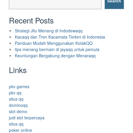
Search
Recent Posts
Strategi Jitu Menang di Indodewaqq
Kacaqq dan Tren Kacamata Terkini di Indonesia
Panduan Mudah Menggunakan KotakQQ
tips menang bermain di jayaqq untuk pemula
Keuntungan Bergabung dengan Menaraqq
Links
pkv games
pkv qq
situs qq
dominoqq
slot demo
judi slot terpercaya
situs qq
poker online