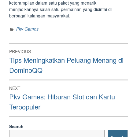
keterampilan dalam satu paket yang menarik,
menjadikannya salah satu permainan yang dicintai di
berbagai kalangan masyarakat.
Pkv Games
Post
PREVIOUS
navigation
Previous
Tips Meningkatkan Peluang Menang di
post:
DominoQQ
NEXT
Next
Pkv Games: Hiburan Slot dan Kartu
post:
Terpopuler
Search