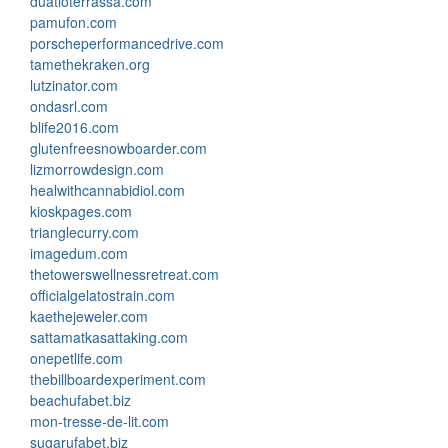
duatloterrassa.com
pamufon.com
porscheperformancedrive.com
tamethekraken.org
lutzinator.com
ondasrl.com
blife2016.com
glutenfreesnowboarder.com
lizmorrowdesign.com
healwithcannabidiol.com
kioskpages.com
trianglecurry.com
imagedum.com
thetowerswellnessretreat.com
officialgelatostrain.com
kaethejeweler.com
sattamatkasattaking.com
onepetlife.com
thebillboardexperiment.com
beachufabet.biz
mon-tresse-de-lit.com
sugarufabet.biz