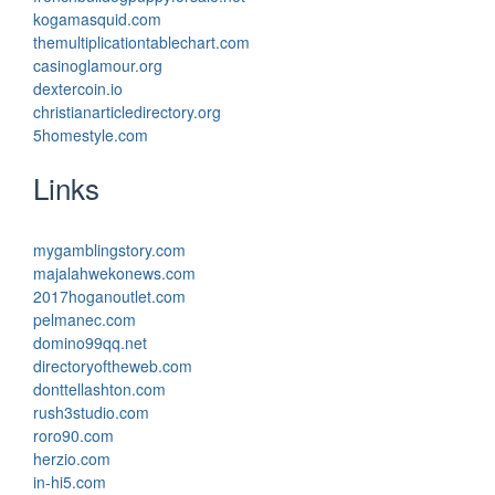
kogamasquid.com
themultiplicationtablechart.com
casinoglamour.org
dextercoin.io
christianarticledirectory.org
5homestyle.com
Links
mygamblingstory.com
majalahwekonews.com
2017hoganoutlet.com
pelmanec.com
domino99qq.net
directoryoftheweb.com
donttellashton.com
rush3studio.com
roro90.com
herzio.com
in-hi5.com