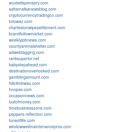
acutedispensary.com
sattamatkanewsblog.com
cryptocurrencytradingcn.com
totowaz.com
charlestonwipesettlement.com
brandfollowmarket.com
weeklyjobnews.com
countyanimalshelter.com
adwebtagging.com
ranksuperior.net
babystepahead.com
destinationoverlooked.com
gamblingamount.com
hillclimbwax.com
hnopse.com
occasionnews.com
lustofmoney.com
timebusinesszone.com
peppers-reflection.com
tuneoflife.com
windowwellmaintenancepros.com