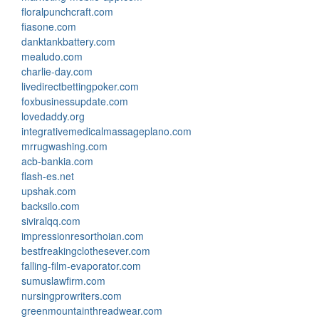
floralpunchcraft.com
fiasone.com
danktankbattery.com
mealudo.com
charlie-day.com
livedirectbettingpoker.com
foxbusinessupdate.com
lovedaddy.org
integrativemedicalmassageplano.com
mrrugwashing.com
acb-bankia.com
flash-es.net
upshak.com
backsilo.com
siviralqq.com
impressionresorthoian.com
bestfreakingclothesever.com
falling-film-evaporator.com
sumuslawfirm.com
nursingprowriters.com
greenmountainthreadwear.com