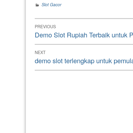
Slot Gacor
Post
PREVIOUS
navigation
Previous
Demo Slot Rupiah Terbaik untuk 
post:
NEXT
Next
demo slot terlengkap untuk pemul
post: