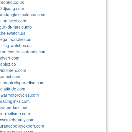
zmobird.co.uk
3djsong.com
ursdanglaistoulouse.com
ptunuslex.com
uri-di-natale.info
chelewatch.us
ega--watches.us
itling-watches.us
arnettcentrallautoads.com
xadvert.com
topluz.co
ve3time-c.com
xonhcf.com
mos-pixelsparadise.com
diatitude.com
ewarmotorcycles.com
mracinglinks.com
syamerkezi.net
-surrealisme.com
owcasebeauty.com
surancepolicyexpert.com
atkeycompany.com