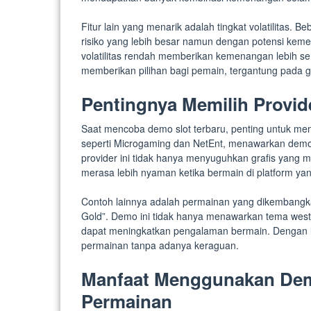
Fitur lain yang menarik adalah tingkat volatilitas. Beb
risiko yang lebih besar namun dengan potensi keme
volatilitas rendah memberikan kemenangan lebih seri
memberikan pilihan bagi pemain, tergantung pada 
Pentingnya Memilih Provid
Saat mencoba demo slot terbaru, penting untuk memi
seperti Microgaming dan NetEnt, menawarkan demo s
provider ini tidak hanya menyuguhkan grafis yang m
merasa lebih nyaman ketika bermain di platform yang
Contoh lainnya adalah permainan yang dikembangkan
Gold”. Demo ini tidak hanya menawarkan tema wester
dapat meningkatkan pengalaman bermain. Dengan lis
permainan tanpa adanya keraguan.
Manfaat Menggunakan Demo
Permainan