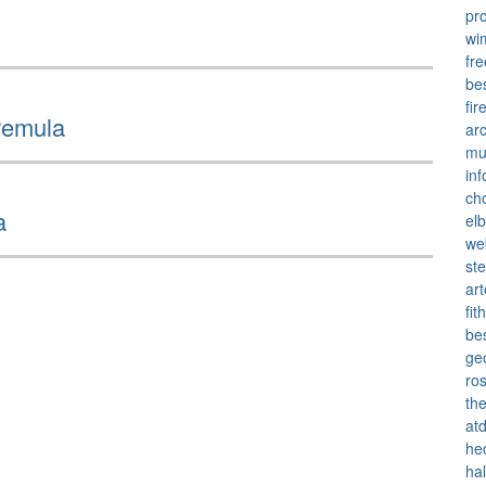
pr
wi
fr
be
fir
Pemula
ar
mu
in
ch
a
el
we
ste
ar
fi
be
ge
ro
th
at
he
ha