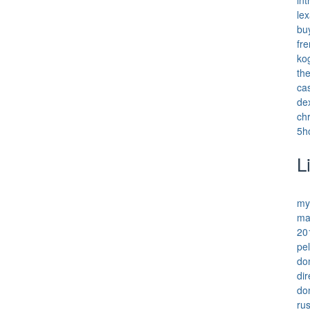
le
bu
fr
ko
the
ca
dex
chr
5h
L
my
ma
20
pe
do
di
do
ru