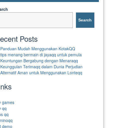
arch
Search
ecent Posts
Panduan Mudah Menggunakan KotakQQ
tips menang bermain di jayaqq untuk pemula
Keuntungan Bergabung dengan Menaraqq
Keunggulan Terimaqq dalam Dunia Perjudian
Alternatif Aman untuk Menggunakan Lonteqq
inks
v games
v qq
us qq
minoqq
ot demo