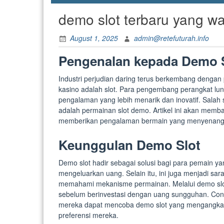
dengan
terpercaya
demo slot terbaru yang wa
Slot Gacor
yang
menawarkan
Deposit
August 1, 2025
admin@retefuturah.info
peluang
menang
Pulsa OVO
Pengenalan kepada Demo S
besar.
Industri perjudian daring terus berkembang dengan 
kasino adalah slot. Para pengembang perangkat lun
pengalaman yang lebih menarik dan inovatif. Salah 
adalah permainan slot demo. Artikel ini akan memb
memberikan pengalaman bermain yang menyenang
Keunggulan Demo Slot
Demo slot hadir sebagai solusi bagi para pemain y
mengeluarkan uang. Selain itu, ini juga menjadi sa
memahami mekanisme permainan. Melalui demo slot,
sebelum berinvestasi dengan uang sungguhan. Cont
mereka dapat mencoba demo slot yang mengangkat 
preferensi mereka.