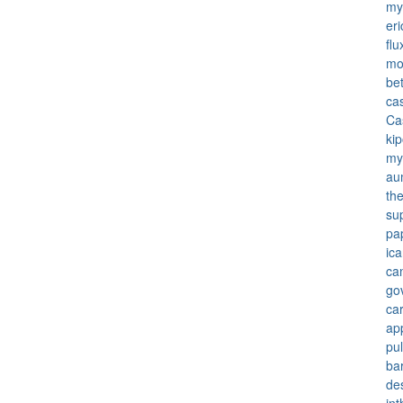
my
eri
fl
mo
be
ca
Ca
ki
my
au
th
su
pa
ic
ca
go
ca
ap
pu
ba
de
in