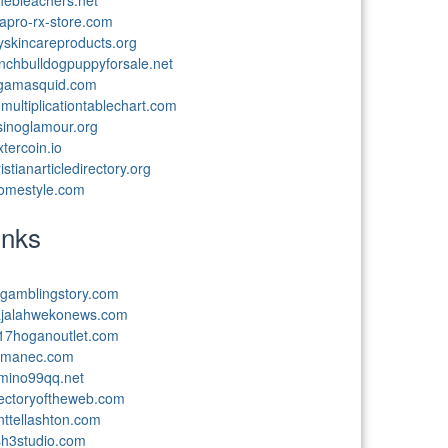
xapro-rx-store.com
yskincareproducts.org
enchbulldogpuppyforsale.net
gamasquid.com
multiplicationtablechart.com
sinoglamour.org
tercoin.io
istianarticledirectory.org
omestyle.com
inks
gamblingstory.com
jalahwekonews.com
17hoganoutlet.com
lmanec.com
mino99qq.net
rectoryoftheweb.com
nttellashton.com
sh3studio.com