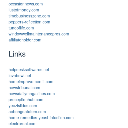
occasionnews.com
lustofmoney.com
timebusinesszone.com
peppers-reflection.com
tuneoflife.com
windowwellmaintenancepros.com
affiliateholder.com
Links
helpdesksoftwares.net
lovabowl.net
homeimprovementit.com
newstribunal.com
newsdailymagazines.com
preceptionhub.com
yeezislides.com
aobongdatotem.com
home-remedies-yeast-infection.com
electroreal.com