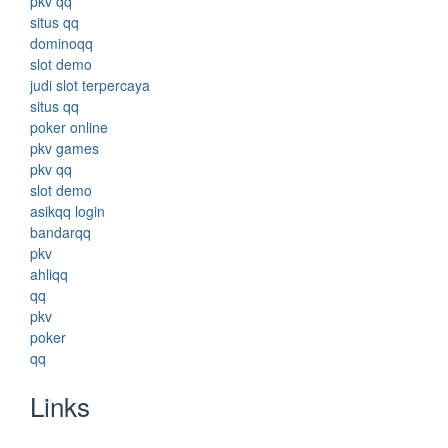
pkv qq
situs qq
dominoqq
slot demo
judi slot terpercaya
situs qq
poker online
pkv games
pkv qq
slot demo
asikqq login
bandarqq
pkv
ahliqq
qq
pkv
poker
qq
Links