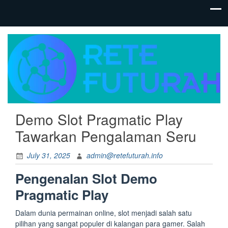
Gunakan
Kumpulan
OVO untuk
Situs Slot
deposit dan
mainkan slot
Online
gacor di
kumpulan
Terpercaya
situs slot
Demo Slot Pragmatic Play
dengan
online
terpercaya
Tawarkan Pengalaman Seru
Slot Gacor
yang
menawarkan
Deposit
July 31, 2025
admin@retefuturah.info
peluang
menang
Pulsa OVO
Pengenalan Slot Demo
besar.
Pragmatic Play
Dalam dunia permainan online, slot menjadi salah satu
pilihan yang sangat populer di kalangan para gamer. Salah