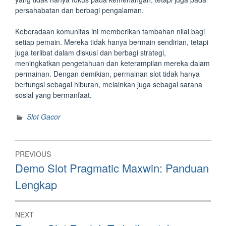
persahabatan dan berbagi pengalaman.
Keberadaan komunitas ini memberikan tambahan nilai bagi
setiap pemain. Mereka tidak hanya bermain sendirian, tetapi
juga terlibat dalam diskusi dan berbagi strategi,
meningkatkan pengetahuan dan keterampilan mereka dalam
permainan. Dengan demikian, permainan slot tidak hanya
berfungsi sebagai hiburan, melainkan juga sebagai sarana
sosial yang bermanfaat.
Slot Gacor
Post
PREVIOUS
navigation
Previous
Demo Slot Pragmatic Maxwin: Panduan
post:
Lengkap
NEXT
Next