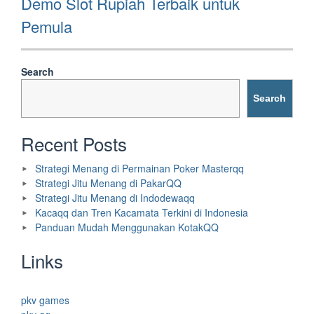
Demo Slot Rupiah Terbaik untuk
post:
Pemula
Search
Search
Recent Posts
Strategi Menang di Permainan Poker Masterqq
Strategi Jitu Menang di PakarQQ
Strategi Jitu Menang di Indodewaqq
Kacaqq dan Tren Kacamata Terkini di Indonesia
Panduan Mudah Menggunakan KotakQQ
Links
pkv games