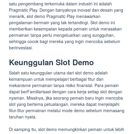
satu pengembang terkemuka dalam industri ini adalah
Pragmatic Play. Dengan banyaknya inovasi dan desain yang
menarik, slot demo Pragmatic Play menawarkan
pengalaman bermain yang tak tertandingi. Slot demo ini
memberikan kesempatan kepada pemain untuk merasakan
permainan tanpa perlu mengeluarkan uang sungguhan,
sehingga cocok bagi mereka yang ingin mencoba sebelum
berinvestasi.
Keunggulan Slot Demo
Salah satu keunggulan utama dari slot demo adalah
kemampuan untuk mempelajari berbagai fitur dan
mekanisme permainan tanpa risiko finansial. Para pemain
dapat berFamiliarisasi dengan cara kerja setiap slot dengan
nyaman. Misalnya, jika seorang pemain baru ingin mencoba
slot yang bertema petualangan, mereka dapat menjelajahi
fitur-fitur permainan melalui mode demo sebelum memasang
taruhan nyata.
Di samping itu, slot demo memungkinkan pemain untuk lebih