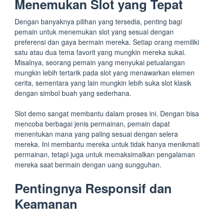
Menemukan Slot yang Tepat
Dengan banyaknya pilihan yang tersedia, penting bagi
pemain untuk menemukan slot yang sesuai dengan
preferensi dan gaya bermain mereka. Setiap orang memiliki
satu atau dua tema favorit yang mungkin mereka sukai.
Misalnya, seorang pemain yang menyukai petualangan
mungkin lebih tertarik pada slot yang menawarkan elemen
cerita, sementara yang lain mungkin lebih suka slot klasik
dengan simbol buah yang sederhana.
Slot demo sangat membantu dalam proses ini. Dengan bisa
mencoba berbagai jenis permainan, pemain dapat
menentukan mana yang paling sesuai dengan selera
mereka. Ini membantu mereka untuk tidak hanya menikmati
permainan, tetapi juga untuk memaksimalkan pengalaman
mereka saat bermain dengan uang sungguhan.
Pentingnya Responsif dan
Keamanan