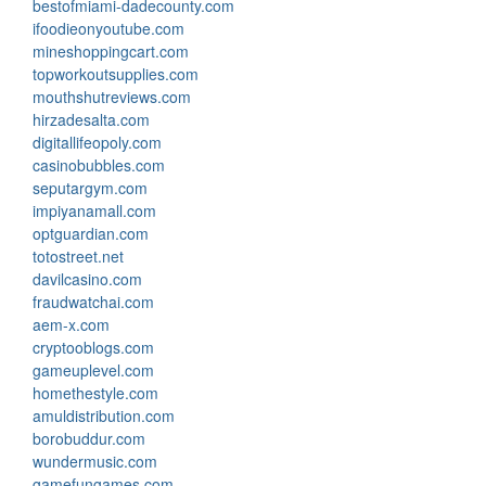
bestofmiami-dadecounty.com
ifoodieonyoutube.com
mineshoppingcart.com
topworkoutsupplies.com
mouthshutreviews.com
hirzadesalta.com
digitallifeopoly.com
casinobubbles.com
seputargym.com
impiyanamall.com
optguardian.com
totostreet.net
davilcasino.com
fraudwatchai.com
aem-x.com
cryptooblogs.com
gameuplevel.com
homethestyle.com
amuldistribution.com
borobuddur.com
wundermusic.com
gamefungames.com