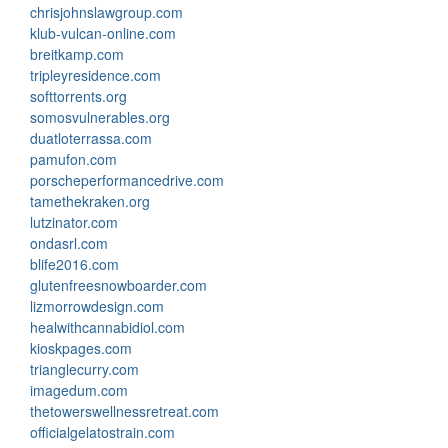
chrisjohnslawgroup.com
klub-vulcan-online.com
breitkamp.com
tripleyresidence.com
softtorrents.org
somosvulnerables.org
duatloterrassa.com
pamufon.com
porscheperformancedrive.com
tamethekraken.org
lutzinator.com
ondasrl.com
blife2016.com
glutenfreesnowboarder.com
lizmorrowdesign.com
healwithcannabidiol.com
kioskpages.com
trianglecurry.com
imagedum.com
thetowerswellnessretreat.com
officialgelatostrain.com