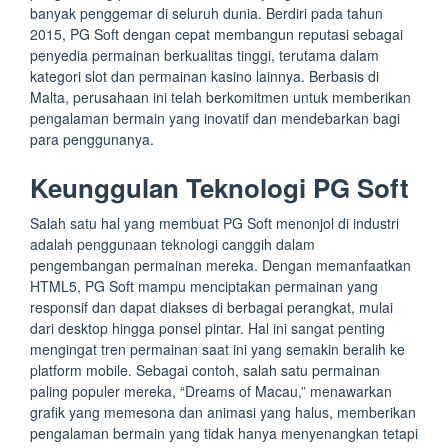
banyak penggemar di seluruh dunia. Berdiri pada tahun
2015, PG Soft dengan cepat membangun reputasi sebagai
penyedia permainan berkualitas tinggi, terutama dalam
kategori slot dan permainan kasino lainnya. Berbasis di
Malta, perusahaan ini telah berkomitmen untuk memberikan
pengalaman bermain yang inovatif dan mendebarkan bagi
para penggunanya.
Keunggulan Teknologi PG Soft
Salah satu hal yang membuat PG Soft menonjol di industri
adalah penggunaan teknologi canggih dalam
pengembangan permainan mereka. Dengan memanfaatkan
HTML5, PG Soft mampu menciptakan permainan yang
responsif dan dapat diakses di berbagai perangkat, mulai
dari desktop hingga ponsel pintar. Hal ini sangat penting
mengingat tren permainan saat ini yang semakin beralih ke
platform mobile. Sebagai contoh, salah satu permainan
paling populer mereka, “Dreams of Macau,” menawarkan
grafik yang memesona dan animasi yang halus, memberikan
pengalaman bermain yang tidak hanya menyenangkan tetapi