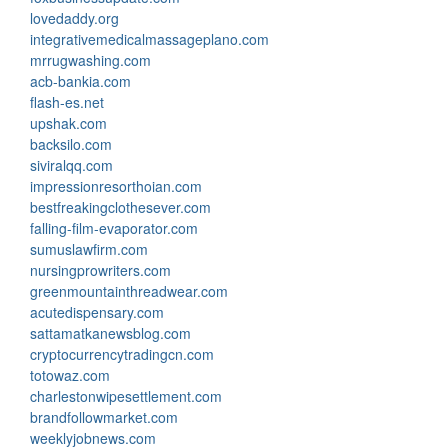
lovedaddy.org
integrativemedicalmassageplano.com
mrrugwashing.com
acb-bankia.com
flash-es.net
upshak.com
backsilo.com
siviralqq.com
impressionresorthoian.com
bestfreakingclothesever.com
falling-film-evaporator.com
sumuslawfirm.com
nursingprowriters.com
greenmountainthreadwear.com
acutedispensary.com
sattamatkanewsblog.com
cryptocurrencytradingcn.com
totowaz.com
charlestonwipesettlement.com
brandfollowmarket.com
weeklyjobnews.com