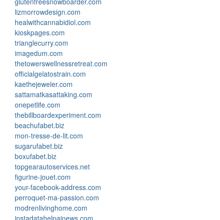
glutenfreesnowboarder.com
lizmorrowdesign.com
healwithcannabidiol.com
kioskpages.com
trianglecurry.com
imagedum.com
thetowerswellnessretreat.com
officialgelatostrain.com
kaethejeweler.com
sattamatkasattaking.com
onepetlife.com
thebillboardexperiment.com
beachufabet.biz
mon-tresse-de-lit.com
sugarufabet.biz
boxufabet.biz
topgearautoservices.net
figurine-jouet.com
your-facebook-address.com
perroquet-ma-passion.com
modrenlivinghome.com
instadatahelpainews.com