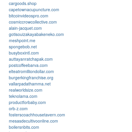
cargoods.shop
capetownacupuncture.com
bitcoinvideospro.com
cosmiccrowcollective.com
alain-jacquet.com
gotisouizakayabakeneko.com
meshpoint.me
spongebob.net
busyboxintl.com
auttayanratchapak.com
postcoffeebarva.com
elteatromilliondollar.com
burgerkingfranchise.org
vallarpadathamma.net
realworldsize.com
teknolama.com
productforbaby.com
orb-z.com
fosterscoachhousetavern.com
mesasdecultivoonline.com
boilersnbits.com