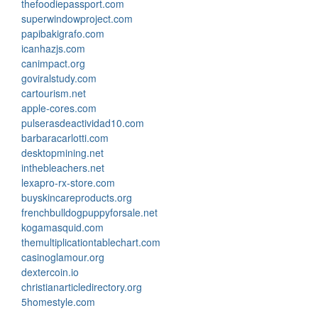
thefoodiepassport.com
superwindowproject.com
papibakigrafo.com
icanhazjs.com
canimpact.org
goviralstudy.com
cartourism.net
apple-cores.com
pulserasdeactividad10.com
barbaracarlotti.com
desktopmining.net
inthebleachers.net
lexapro-rx-store.com
buyskincareproducts.org
frenchbulldogpuppyforsale.net
kogamasquid.com
themultiplicationtablechart.com
casinoglamour.org
dextercoin.io
christianarticledirectory.org
5homestyle.com