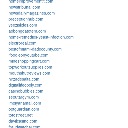
homeimprovementit.com
newstribunal.com
newsdailymagazines.com
preceptionhub.com
yeezislides.com
aobongdatotem.com
home-remedies-yeast-infection.com
electroreal.com
bestofmiami-dadecounty.com
ifoodieonyoutube.com
mineshoppingcart.com
topworkoutsupplies.com
mouthshutreviews.com
hirzadesalta.com
digitallifeopoly.com
casinobubbles.com
seputargym.com
impiyanamall.com
optguardian.com
totostreet.net
davilcasino.com
fraudwatchai.com