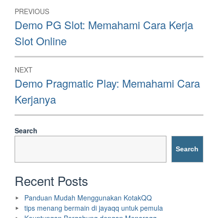
Post
PREVIOUS
navigation
Previous
Demo PG Slot: Memahami Cara Kerja
post:
Slot Online
NEXT
Next
Demo Pragmatic Play: Memahami Cara
post:
Kerjanya
Search
Search
Recent Posts
Panduan Mudah Menggunakan KotakQQ
tips menang bermain di jayaqq untuk pemula
Keuntungan Bergabung dengan Menaraqq