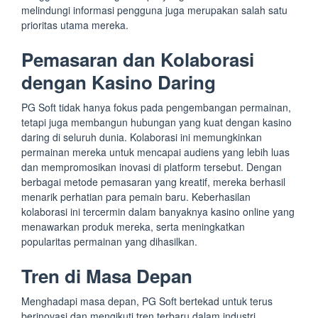
melindungi informasi pengguna juga merupakan salah satu
prioritas utama mereka.
Pemasaran dan Kolaborasi
dengan Kasino Daring
PG Soft tidak hanya fokus pada pengembangan permainan,
tetapi juga membangun hubungan yang kuat dengan kasino
daring di seluruh dunia. Kolaborasi ini memungkinkan
permainan mereka untuk mencapai audiens yang lebih luas
dan mempromosikan inovasi di platform tersebut. Dengan
berbagai metode pemasaran yang kreatif, mereka berhasil
menarik perhatian para pemain baru. Keberhasilan
kolaborasi ini tercermin dalam banyaknya kasino online yang
menawarkan produk mereka, serta meningkatkan
popularitas permainan yang dihasilkan.
Tren di Masa Depan
Menghadapi masa depan, PG Soft bertekad untuk terus
berinovasi dan mengikuti tren terbaru dalam industri