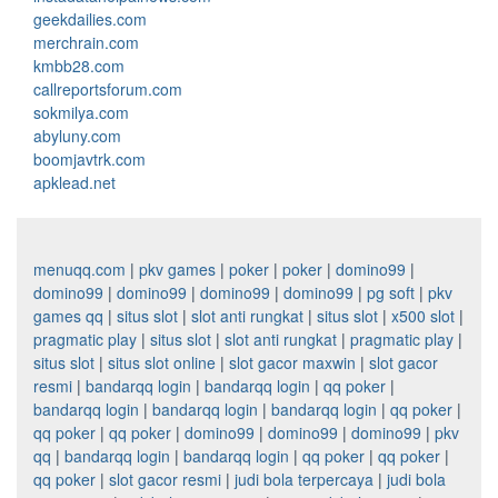
geekdailies.com
merchrain.com
kmbb28.com
callreportsforum.com
sokmilya.com
abyluny.com
boomjavtrk.com
apklead.net
menuqq.com
|
pkv games
|
poker
|
poker
|
domino99
|
domino99
|
domino99
|
domino99
|
domino99
|
pg soft
|
pkv
games qq
|
situs slot
|
slot anti rungkat
|
situs slot
|
x500 slot
|
pragmatic play
|
situs slot
|
slot anti rungkat
|
pragmatic play
|
situs slot
|
situs slot online
|
slot gacor maxwin
|
slot gacor
resmi
|
bandarqq login
|
bandarqq login
|
qq poker
|
bandarqq login
|
bandarqq login
|
bandarqq login
|
qq poker
|
qq poker
|
qq poker
|
domino99
|
domino99
|
domino99
|
pkv
qq
|
bandarqq login
|
bandarqq login
|
qq poker
|
qq poker
|
qq poker
|
slot gacor resmi
|
judi bola terpercaya
|
judi bola