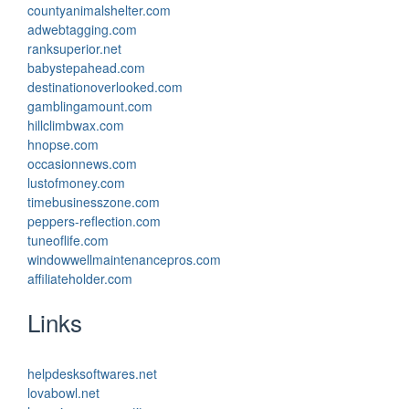
countyanimalshelter.com
adwebtagging.com
ranksuperior.net
babystepahead.com
destinationoverlooked.com
gamblingamount.com
hillclimbwax.com
hnopse.com
occasionnews.com
lustofmoney.com
timebusinesszone.com
peppers-reflection.com
tuneoflife.com
windowwellmaintenancepros.com
affiliateholder.com
Links
helpdesksoftwares.net
lovabowl.net