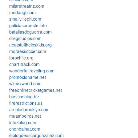
milaretreatnz.com
modaagi.com
smallvilleph.com
galiciasuroeste.info
batallasdeguerra.com
dregstudios.com
neatstuffhelpskids.org
moraessoccer.com
forochile.org
chart-track.com
wonderfultraveling.com
promocioname.net
wimaxworld.com
freeonlinecricketgames.net
bestcashing.biz
firerestrictions.us
archiesbrooklyn.com
muambeiros.net
infozblog.com
chonbaihat.com
elblogdeoscargonzalez.com