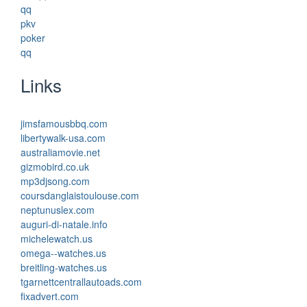
qq
pkv
poker
qq
Links
jimsfamousbbq.com
libertywalk-usa.com
australiamovie.net
gizmobird.co.uk
mp3djsong.com
coursdanglaistoulouse.com
neptunuslex.com
auguri-di-natale.info
michelewatch.us
omega--watches.us
breitling-watches.us
tgarnettcentrallautoads.com
fixadvert.com