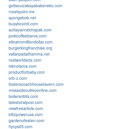
gotisouizakayabakeneko.com
meshpoint.me
spongebob.net
busyboxintl.com
auttayanratchapak.com
postcoffeebarva.com
elteatromilliondollar.com
burgerkingfranchise.org
vallarpadathamma.net
realworldsize.com
teknolama.com
productforbaby.com
orb-z.com
fosterscoachhousetavern.com
mesasdecultivoonline.com
boilersnbits.com
latestviralpost.com
newfreearticle.com
blitzpowerusa.com
gardenofeaten.com
hycys05.com