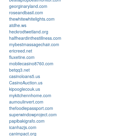
georginaryland.com
roseandbasil.com
thewhitewhitelights.com
atdhe.ws
heckrodtwetland.org
halfheardinthestillness.com
mybestmassagechair.com
ericreed.net
fluxetine.com
mobilecasino8760.com
betqq3.net
casinoloans5.us
CasinoAuction.us
kipooglecouk.us
mykitchennhome.com
aumoulinvert.com
thefoodiepassport.com
superwindowproject.com
papibakigrafo.com
icanhazjs.com
canimpact.org