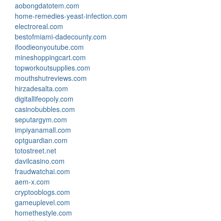
aobongdatotem.com
home-remedies-yeast-infection.com
electroreal.com
bestofmiami-dadecounty.com
ifoodieonyoutube.com
mineshoppingcart.com
topworkoutsupplies.com
mouthshutreviews.com
hirzadesalta.com
digitallifeopoly.com
casinobubbles.com
seputargym.com
impiyanamall.com
optguardian.com
totostreet.net
davilcasino.com
fraudwatchai.com
aem-x.com
cryptooblogs.com
gameuplevel.com
homethestyle.com