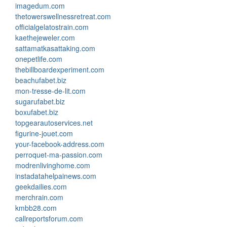
imagedum.com
thetowerswellnessretreat.com
officialgelatostrain.com
kaethejeweler.com
sattamatkasattaking.com
onepetlife.com
thebillboardexperiment.com
beachufabet.biz
mon-tresse-de-lit.com
sugarufabet.biz
boxufabet.biz
topgearautoservices.net
figurine-jouet.com
your-facebook-address.com
perroquet-ma-passion.com
modrenlivinghome.com
instadatahelpainews.com
geekdailies.com
merchrain.com
kmbb28.com
callreportsforum.com