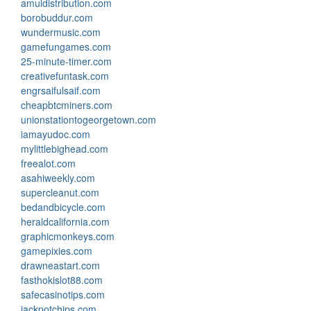
amuldistribution.com
borobuddur.com
wundermusic.com
gamefungames.com
25-minute-timer.com
creativefuntask.com
engrsaifulsaif.com
cheapbtcminers.com
unionstationtogeorgetown.com
iamayudoc.com
mylittlebighead.com
freealot.com
asahiweekly.com
supercleanut.com
bedandbicycle.com
heraldcalifornia.com
graphicmonkeys.com
gamepixies.com
drawneastart.com
fasthokislot88.com
safecasinotips.com
jackpotchips.com