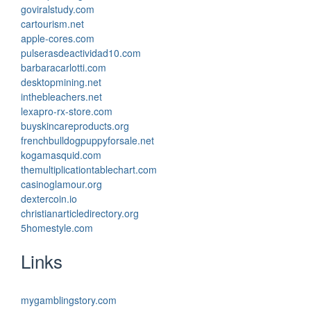
goviralstudy.com
cartourism.net
apple-cores.com
pulserasdeactividad10.com
barbaracarlotti.com
desktopmining.net
inthebleachers.net
lexapro-rx-store.com
buyskincareproducts.org
frenchbulldogpuppyforsale.net
kogamasquid.com
themultiplicationtablechart.com
casinoglamour.org
dextercoin.io
christianarticledirectory.org
5homestyle.com
Links
mygamblingstory.com