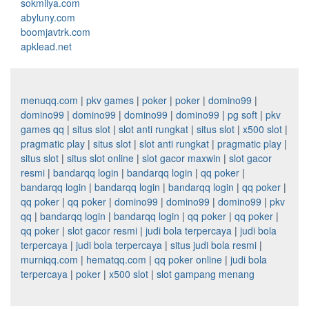
sokmilya.com
abyluny.com
boomjavtrk.com
apklead.net
menuqq.com
|
pkv games
|
poker
|
poker
|
domino99
|
domino99
|
domino99
|
domino99
|
domino99
|
pg soft
|
pkv
games qq
|
situs slot
|
slot anti rungkat
|
situs slot
|
x500 slot
|
pragmatic play
|
situs slot
|
slot anti rungkat
|
pragmatic play
|
situs slot
|
situs slot online
|
slot gacor maxwin
|
slot gacor
resmi
|
bandarqq login
|
bandarqq login
|
qq poker
|
bandarqq login
|
bandarqq login
|
bandarqq login
|
qq poker
|
qq poker
|
qq poker
|
domino99
|
domino99
|
domino99
|
pkv
qq
|
bandarqq login
|
bandarqq login
|
qq poker
|
qq poker
|
qq poker
|
slot gacor resmi
|
judi bola terpercaya
|
judi bola
terpercaya
|
judi bola terpercaya
|
situs judi bola resmi
|
murniqq.com
|
hematqq.com
|
qq poker online
|
judi bola
terpercaya
|
poker
|
x500 slot
|
slot gampang menang