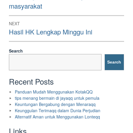
post:
masyarakat
NEXT
Next
Hasil HK Lengkap Minggu Ini
post:
Search
Search
Recent Posts
Panduan Mudah Menggunakan KotakQQ
tips menang bermain di jayaqq untuk pemula
Keuntungan Bergabung dengan Menaraqq
Keunggulan Terimaqq dalam Dunia Perjudian
Alternatif Aman untuk Menggunakan Lonteqq
Links