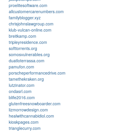
proelitesoftware.com
allcustomercarenumbers.com
familyblogger.xyz
chrisjohnslawgroup.com
klub-vulcan-online.com
breitkamp.com
tripleyresidence.com
softtorrents.org
somosvulnerables.org
duatloterrassa.com
pamufon.com
porscheperformancedrive.com
tamethekraken.org
lutzinator.com
ondasrl.com
blife2016.com
glutenfreesnowboarder.com
lizmorrowdesign.com
healwithcannabidiol.com
kioskpages.com
trianglecurry.com