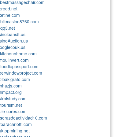
bestmassagechair.com
creed.net
uxetine.com
bilecasino8760.com
tqq3.net
sinoloans5.us
sinoAuction.us
pooglecouk.us
kitchennhome.com
moulinvert.com
efoodiepassport.com
perwindowproject.com
pibakigrafo.com
anhazjs.com
nimpact.org
viralstudy.com
rtourism.net
ple-cores.com
lserasdeactividad10.com
rbaracarlotti.com
sktopmining.net
thebleachers.net