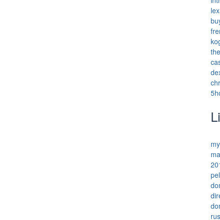
le
bu
fr
ko
the
ca
dex
chr
5h
L
my
ma
20
pe
do
di
do
ru