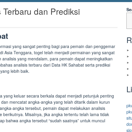
 Terbaru dan Prediksi
Se
bat
R
ormasi yang sangat penting bagi para pemain dan penggemar
di Asia Tenggara, togel telah menjadi permainan yang sangat
n analisis yang mendalam, para pemain dapat meningkatkan
ahas analisis terbaru dari Data HK Sahabat serta prediksi
ang lebih baik.
L
a yang keluar secara berkala dapat menjadi petunjuk penting
dan mencatat angka-angka yang telah ditarik dalam kurun
pk
 angka-angka tersebut, pemain dapat melakukan analisis
pk
berikutnya. Misalnya, jika angka tertentu telah lama tidak
sit
p bahwa angka tersebut “sudah saatnya” untuk muncul
do
sl