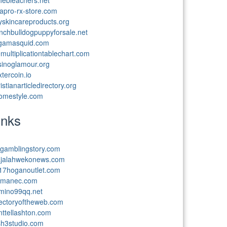
xapro-rx-store.com
yskincareproducts.org
enchbulldogpuppyforsale.net
gamasquid.com
multiplicationtablechart.com
sinoglamour.org
tercoin.io
istianarticledirectory.org
omestyle.com
inks
gamblingstory.com
jalahwekonews.com
17hoganoutlet.com
lmanec.com
mino99qq.net
rectoryoftheweb.com
nttellashton.com
sh3studio.com