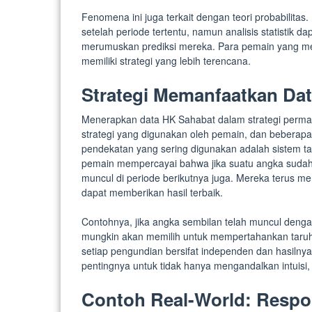
Fenomena ini juga terkait dengan teori probabilitas
setelah periode tertentu, namun analisis statist
merumuskan prediksi mereka. Para pemain yang meng
memiliki strategi yang lebih terencana.
Strategi Memanfaatkan Dat
Menerapkan data HK Sahabat dalam strategi perm
strategi yang digunakan oleh pemain, dan beberapa
pendekatan yang sering digunakan adalah sistem t
pemain mempercayai bahwa jika suatu angka sudah 
muncul di periode berikutnya juga. Mereka terus
dapat memberikan hasil terbaik.
Contohnya, jika angka sembilan telah muncul dengan
mungkin akan memilih untuk mempertahankan taruh
setiap pengundian bersifat independen dan hasilnya 
pentingnya untuk tidak hanya mengandalkan intuisi, 
Contoh Real-World: Resp