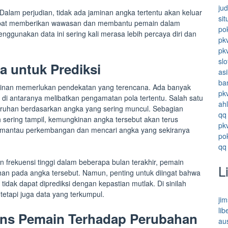
jud
. Dalam perjudian, tidak ada jaminan angka tertentu akan keluar
sit
ik dapat memberikan wawasan dan membantu pemain dalam
po
gunakan data ini sering kali merasa lebih percaya diri dan
pk
pk
sl
a untuk Prediksi
asi
ba
ainan memerlukan pendekatan yang terencana. Ada banyak
pk
 di antaranya melibatkan pengamatan pola tertentu. Salah satu
ahl
aruhan berdasarkan angka yang sering muncul. Sebagian
qq
sering tampil, kemungkinan angka tersebut akan terus
pk
 memantau perkembangan dan mencari angka yang sekiranya
po
qq
 frekuensi tinggi dalam beberapa bulan terakhir, pemain
L
an pada angka tersebut. Namun, penting untuk diingat bahwa
tidak dapat diprediksi dengan kepastian mutlak. Di sinilah
tetapi juga data yang terkumpul.
ji
li
ons Pemain Terhadap Perubahan
au