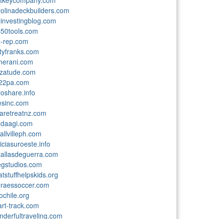
rolinadeckbuilders.com
pinvestingblog.com
p50tools.com
e-rep.com
ltyfranks.com
nerani.com
zzatude.com
22pa.com
roshare.info
lesinc.com
laretreatnz.com
daagi.com
allvilleph.com
iciasuroeste.info
tallasdeguerra.com
egstudios.com
tstuffhelpskids.org
raessoccer.com
ochile.org
art-track.com
nderfultraveling.com