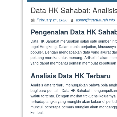
dengan
terpercaya
Data HK Sahabat: Analisis
Slot Gacor
yang
menawarkan
Deposit
February 21, 2026
admin@retefuturah.info
peluang
menang
Pulsa OVO
Pengenalan Data HK Saha
besar.
Data HK Sahabat merupakan salah satu sumber inf
togel Hongkong. Dalam dunia perjudian, khususnya 
populer. Dengan mendapatkan data yang akurat da
peluang mereka untuk menang. Artikel ini akan memb
yang dapat membantu pemain membuat keputusan y
Analisis Data HK Terbaru
Analisis data terbaru menunjukkan bahwa pola angk
bagi para pemain. Data HK Sahabat mengumpulkan 
waktu tertentu. Dengan melihat frekuensi keluarnya
terhadap angka yang mungkin akan keluar di periode 
muncul, beberapa pemain mungkin akan mengangga
kembali.