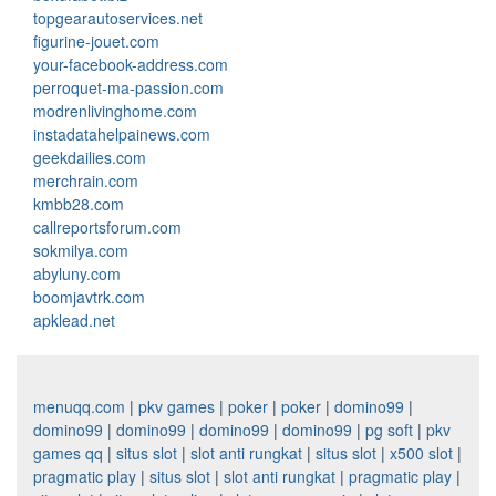
topgearautoservices.net
figurine-jouet.com
your-facebook-address.com
perroquet-ma-passion.com
modrenlivinghome.com
instadatahelpainews.com
geekdailies.com
merchrain.com
kmbb28.com
callreportsforum.com
sokmilya.com
abyluny.com
boomjavtrk.com
apklead.net
menuqq.com
|
pkv games
|
poker
|
poker
|
domino99
|
domino99
|
domino99
|
domino99
|
domino99
|
pg soft
|
pkv
games qq
|
situs slot
|
slot anti rungkat
|
situs slot
|
x500 slot
|
pragmatic play
|
situs slot
|
slot anti rungkat
|
pragmatic play
|