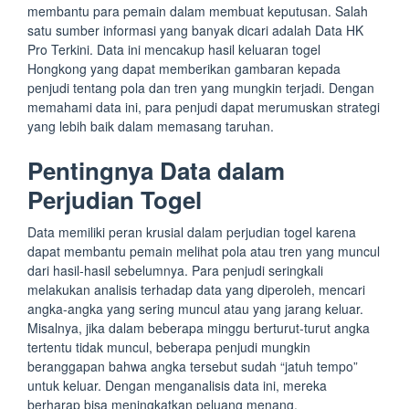
membantu para pemain dalam membuat keputusan. Salah
satu sumber informasi yang banyak dicari adalah Data HK
Pro Terkini. Data ini mencakup hasil keluaran togel
Hongkong yang dapat memberikan gambaran kepada
penjudi tentang pola dan tren yang mungkin terjadi. Dengan
memahami data ini, para penjudi dapat merumuskan strategi
yang lebih baik dalam memasang taruhan.
Pentingnya Data dalam
Perjudian Togel
Data memiliki peran krusial dalam perjudian togel karena
dapat membantu pemain melihat pola atau tren yang muncul
dari hasil-hasil sebelumnya. Para penjudi seringkali
melakukan analisis terhadap data yang diperoleh, mencari
angka-angka yang sering muncul atau yang jarang keluar.
Misalnya, jika dalam beberapa minggu berturut-turut angka
tertentu tidak muncul, beberapa penjudi mungkin
beranggapan bahwa angka tersebut sudah “jatuh tempo”
untuk keluar. Dengan menganalisis data ini, mereka
berharap bisa meningkatkan peluang menang.