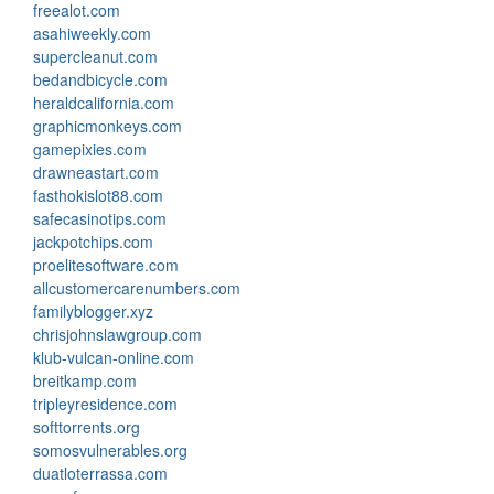
freealot.com
asahiweekly.com
supercleanut.com
bedandbicycle.com
heraldcalifornia.com
graphicmonkeys.com
gamepixies.com
drawneastart.com
fasthokislot88.com
safecasinotips.com
jackpotchips.com
proelitesoftware.com
allcustomercarenumbers.com
familyblogger.xyz
chrisjohnslawgroup.com
klub-vulcan-online.com
breitkamp.com
tripleyresidence.com
softtorrents.org
somosvulnerables.org
duatloterrassa.com