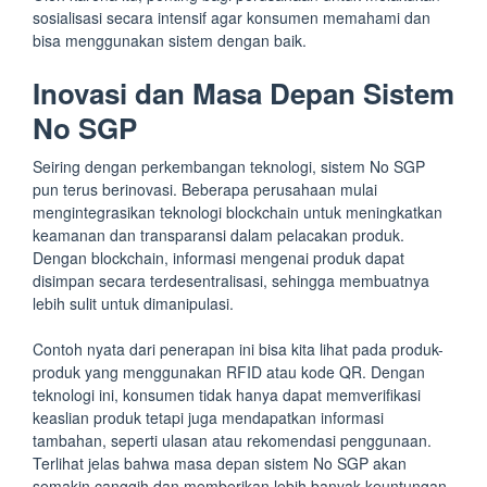
sosialisasi secara intensif agar konsumen memahami dan
bisa menggunakan sistem dengan baik.
Inovasi dan Masa Depan Sistem
No SGP
Seiring dengan perkembangan teknologi, sistem No SGP
pun terus berinovasi. Beberapa perusahaan mulai
mengintegrasikan teknologi blockchain untuk meningkatkan
keamanan dan transparansi dalam pelacakan produk.
Dengan blockchain, informasi mengenai produk dapat
disimpan secara terdesentralisasi, sehingga membuatnya
lebih sulit untuk dimanipulasi.
Contoh nyata dari penerapan ini bisa kita lihat pada produk-
produk yang menggunakan RFID atau kode QR. Dengan
teknologi ini, konsumen tidak hanya dapat memverifikasi
keaslian produk tetapi juga mendapatkan informasi
tambahan, seperti ulasan atau rekomendasi penggunaan.
Terlihat jelas bahwa masa depan sistem No SGP akan
semakin canggih dan memberikan lebih banyak keuntungan