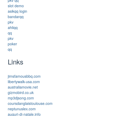
pkv qq
slot demo
asikqq login
bandarqq
pkv
ahliqq
qq
pkv
poker
qq
Links
jimsfamousbbq.com
libertywalk-usa.com
australiamovie.net
gizmobird.co.uk
mp3djsong.com
coursdanglaistoulouse.com
neptunuslex.com
auguri-di-natale.info