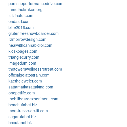
porscheperformancedrive.com
tamethekraken.org
lutzinator.com
ondasrl.com
blife2016.com
glutenfreesnowboarder.com
lizmorrowdesign.com
healwithcannabidiol.com
kioskpages.com
trianglecurry.com
imagedum.com
thetowerswellnessretreat.com
officialgelatostrain.com
kaethejeweler.com
sattamatkasattaking.com
onepetlife.com
thebillboardexperiment.com
beachufabet.biz
mon-tresse-de-lit.com
sugarufabet.biz
boxufabet.biz