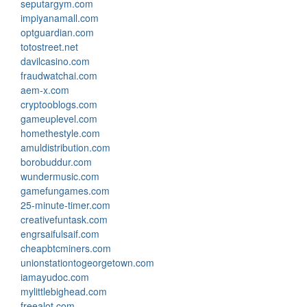
seputargym.com
impiyanamall.com
optguardian.com
totostreet.net
davilcasino.com
fraudwatchai.com
aem-x.com
cryptooblogs.com
gameuplevel.com
homethestyle.com
amuldistribution.com
borobuddur.com
wundermusic.com
gamefungames.com
25-minute-timer.com
creativefuntask.com
engrsaifulsaif.com
cheapbtcminers.com
unionstationtogeorgetown.com
iamayudoc.com
mylittlebighead.com
freealot.com