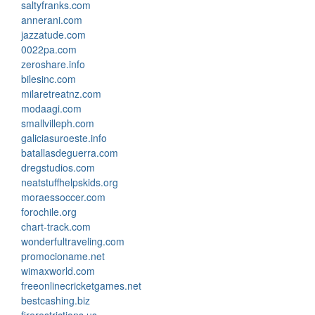
saltyfranks.com
annerani.com
jazzatude.com
0022pa.com
zeroshare.info
bilesinc.com
milaretreatnz.com
modaagi.com
smallvilleph.com
galiciasuroeste.info
batallasdeguerra.com
dregstudios.com
neatstuffhelpskids.org
moraessoccer.com
forochile.org
chart-track.com
wonderfultraveling.com
promocioname.net
wimaxworld.com
freeonlinecricketgames.net
bestcashing.biz
firerestrictions.us