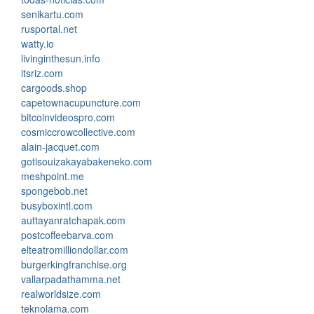
senikartu.com
rusportal.net
watty.io
livinginthesun.info
itsriz.com
cargoods.shop
capetownacupuncture.com
bitcoinvideospro.com
cosmiccrowcollective.com
alain-jacquet.com
gotisouizakayabakeneko.com
meshpoint.me
spongebob.net
busyboxintl.com
auttayanratchapak.com
postcoffeebarva.com
elteatromilliondollar.com
burgerkingfranchise.org
vallarpadathamma.net
realworldsize.com
teknolama.com