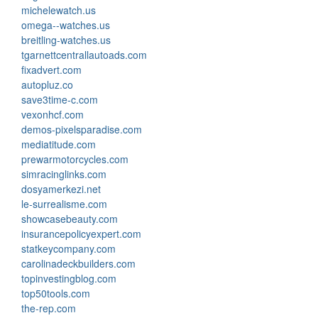
michelewatch.us
omega--watches.us
breitling-watches.us
tgarnettcentrallautoads.com
fixadvert.com
autopluz.co
save3time-c.com
vexonhcf.com
demos-pixelsparadise.com
mediatitude.com
prewarmotorcycles.com
simracinglinks.com
dosyamerkezi.net
le-surrealisme.com
showcasebeauty.com
insurancepolicyexpert.com
statkeycompany.com
carolinadeckbuilders.com
topinvestingblog.com
top50tools.com
the-rep.com