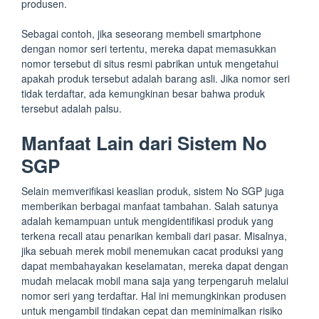
produsen.
Sebagai contoh, jika seseorang membeli smartphone
dengan nomor seri tertentu, mereka dapat memasukkan
nomor tersebut di situs resmi pabrikan untuk mengetahui
apakah produk tersebut adalah barang asli. Jika nomor seri
tidak terdaftar, ada kemungkinan besar bahwa produk
tersebut adalah palsu.
Manfaat Lain dari Sistem No
SGP
Selain memverifikasi keaslian produk, sistem No SGP juga
memberikan berbagai manfaat tambahan. Salah satunya
adalah kemampuan untuk mengidentifikasi produk yang
terkena recall atau penarikan kembali dari pasar. Misalnya,
jika sebuah merek mobil menemukan cacat produksi yang
dapat membahayakan keselamatan, mereka dapat dengan
mudah melacak mobil mana saja yang terpengaruh melalui
nomor seri yang terdaftar. Hal ini memungkinkan produsen
untuk mengambil tindakan cepat dan meminimalkan risiko