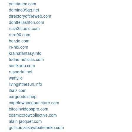
pelmanec.com
domino99qq.net
directoryoftheweb.com
donttellashton.com
rush3studio.com
roro90.com
herzio.com
in-hi5.com
krainafantasy.info
todas-noticias.com
senikartu.com
rusportal.net
watty.io
livinginthesun.info
itsriz.com
cargoods.shop
capetownacupuncture.com
bitcoinvideospro.com
cosmiccrowcollective.com
alain-jacquet.com
gotisouizakayabakeneko.com