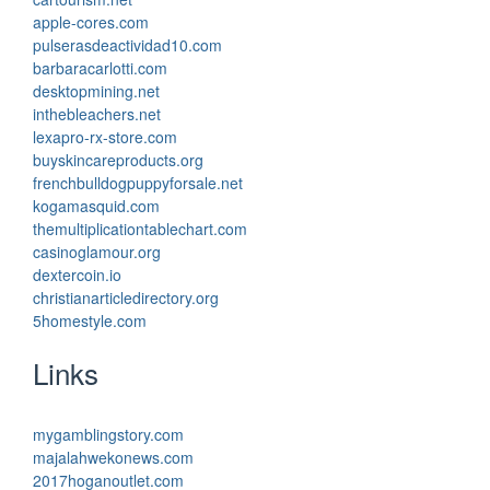
apple-cores.com
pulserasdeactividad10.com
barbaracarlotti.com
desktopmining.net
inthebleachers.net
lexapro-rx-store.com
buyskincareproducts.org
frenchbulldogpuppyforsale.net
kogamasquid.com
themultiplicationtablechart.com
casinoglamour.org
dextercoin.io
christianarticledirectory.org
5homestyle.com
Links
mygamblingstory.com
majalahwekonews.com
2017hoganoutlet.com