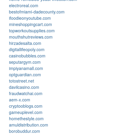
electroreal.com
bestofmiami-dadecounty.com
ifoodieonyoutube.com
mineshoppingcart.com
topworkoutsupplies.com
mouthshutreviews.com
hirzadesalta.com
digitallifeopoly.com
casinobubbles.com
seputargym.com
impiyanamall.com
optguardian.com
totostreet.net
davilcasino.com
fraudwatchai.com
aem-x.com
cryptooblogs.com
gameuplevel.com
homethestyle.com
amuldistribution.com
borobuddur.com