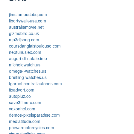
jimsfamousbbq.com
libertywalk-usa.com
australiamovie.net
gizmobird.co.uk
mp3djsong.com
coursdanglaistoulouse.com
neptunuslex.com
auguri-di-natale.info
michelewatch.us
omega--watches.us
breitling-watches.us
tgarnettcentrallautoads.com
fixadvert.com
autopluz.co
save3time-c.com
vexonhcf.com
demos-pixelsparadise.com
mediatitude.com
prewarmotorcycles.com
simracinglinks.com