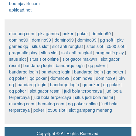
boomjavtrk.com
apklead.net
menuqq.com
|
pkv games
|
poker
|
poker
|
domino99
|
domino99
|
domino99
|
domino99
|
domino99
|
pg soft
|
pkv
games qq
|
situs slot
|
slot anti rungkat
|
situs slot
|
x500 slot
|
pragmatic play
|
situs slot
|
slot anti rungkat
|
pragmatic play
|
situs slot
|
situs slot online
|
slot gacor maxwin
|
slot gacor
resmi
|
bandarqq login
|
bandarqq login
|
qq poker
|
bandarqq login
|
bandarqq login
|
bandarqq login
|
qq poker
|
qq poker
|
qq poker
|
domino99
|
domino99
|
domino99
|
pkv
qq
|
bandarqq login
|
bandarqq login
|
qq poker
|
qq poker
|
qq poker
|
slot gacor resmi
|
judi bola terpercaya
|
judi bola
terpercaya
|
judi bola terpercaya
|
situs judi bola resmi
|
murniqq.com
|
hematqq.com
|
qq poker online
|
judi bola
terpercaya
|
poker
|
x500 slot
|
slot gampang menang
Copyright © All Rights Reserved.