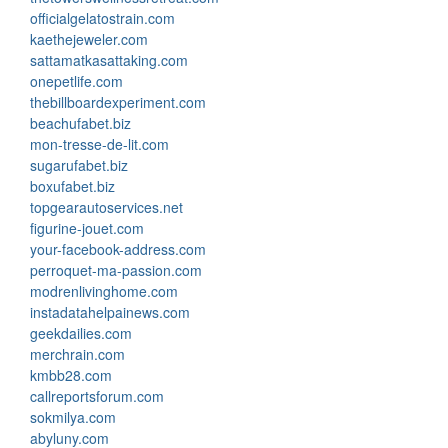
officialgelatostrain.com
kaethejeweler.com
sattamatkasattaking.com
onepetlife.com
thebillboardexperiment.com
beachufabet.biz
mon-tresse-de-lit.com
sugarufabet.biz
boxufabet.biz
topgearautoservices.net
figurine-jouet.com
your-facebook-address.com
perroquet-ma-passion.com
modrenlivinghome.com
instadatahelpainews.com
geekdailies.com
merchrain.com
kmbb28.com
callreportsforum.com
sokmilya.com
abyluny.com