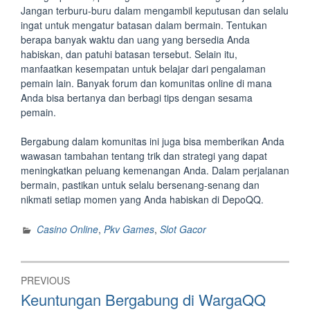
Jangan terburu-buru dalam mengambil keputusan dan selalu
ingat untuk mengatur batasan dalam bermain. Tentukan
berapa banyak waktu dan uang yang bersedia Anda
habiskan, dan patuhi batasan tersebut. Selain itu,
manfaatkan kesempatan untuk belajar dari pengalaman
pemain lain. Banyak forum dan komunitas online di mana
Anda bisa bertanya dan berbagi tips dengan sesama
pemain.
Bergabung dalam komunitas ini juga bisa memberikan Anda
wawasan tambahan tentang trik dan strategi yang dapat
meningkatkan peluang kemenangan Anda. Dalam perjalanan
bermain, pastikan untuk selalu bersenang-senang dan
nikmati setiap momen yang Anda habiskan di DepoQQ.
Casino Online
,
Pkv Games
,
Slot Gacor
Post
PREVIOUS
navigation
Previous
Keuntungan Bergabung di WargaQQ
post: