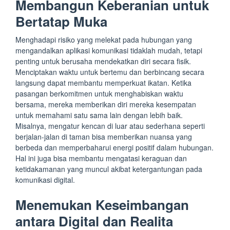
Membangun Keberanian untuk
Bertatap Muka
Menghadapi risiko yang melekat pada hubungan yang
mengandalkan aplikasi komunikasi tidaklah mudah, tetapi
penting untuk berusaha mendekatkan diri secara fisik.
Menciptakan waktu untuk bertemu dan berbincang secara
langsung dapat membantu memperkuat ikatan. Ketika
pasangan berkomitmen untuk menghabiskan waktu
bersama, mereka memberikan diri mereka kesempatan
untuk memahami satu sama lain dengan lebih baik.
Misalnya, mengatur kencan di luar atau sederhana seperti
berjalan-jalan di taman bisa memberikan nuansa yang
berbeda dan memperbaharui energi positif dalam hubungan.
Hal ini juga bisa membantu mengatasi keraguan dan
ketidakamanan yang muncul akibat ketergantungan pada
komunikasi digital.
Menemukan Keseimbangan
antara Digital dan Realita