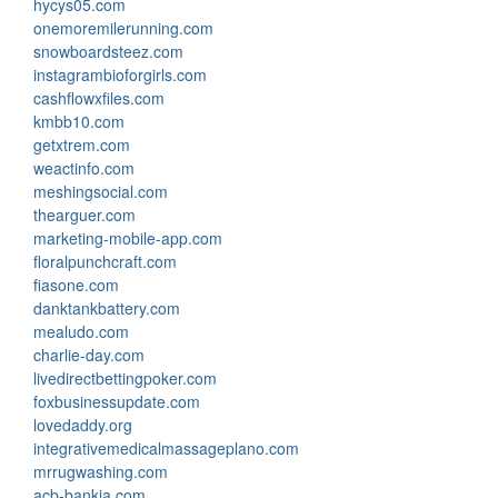
hycys05.com
onemoremilerunning.com
snowboardsteez.com
instagrambioforgirls.com
cashflowxfiles.com
kmbb10.com
getxtrem.com
weactinfo.com
meshingsocial.com
thearguer.com
marketing-mobile-app.com
floralpunchcraft.com
fiasone.com
danktankbattery.com
mealudo.com
charlie-day.com
livedirectbettingpoker.com
foxbusinessupdate.com
lovedaddy.org
integrativemedicalmassageplano.com
mrrugwashing.com
acb-bankia.com