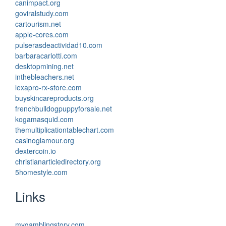
canimpact.org
goviralstudy.com
cartourism.net
apple-cores.com
pulserasdeactividad10.com
barbaracarlotti.com
desktopmining.net
inthebleachers.net
lexapro-rx-store.com
buyskincareproducts.org
frenchbulldogpuppyforsale.net
kogamasquid.com
themultiplicationtablechart.com
casinoglamour.org
dextercoin.io
christianarticledirectory.org
5homestyle.com
Links
mygamblingstory.com