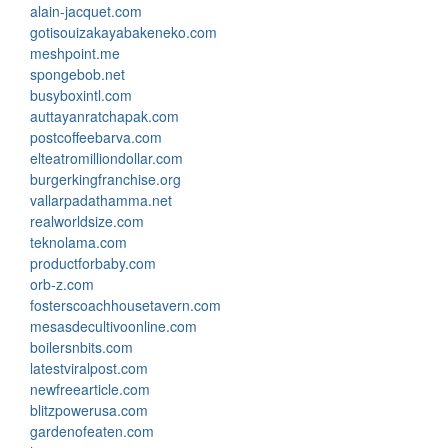
alain-jacquet.com
gotisouizakayabakeneko.com
meshpoint.me
spongebob.net
busyboxintl.com
auttayanratchapak.com
postcoffeebarva.com
elteatromilliondollar.com
burgerkingfranchise.org
vallarpadathamma.net
realworldsize.com
teknolama.com
productforbaby.com
orb-z.com
fosterscoachhousetavern.com
mesasdecultivoonline.com
boilersnbits.com
latestviralpost.com
newfreearticle.com
blitzpowerusa.com
gardenofeaten.com