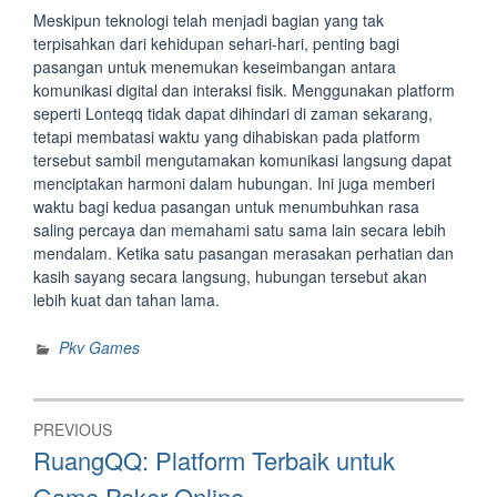
Meskipun teknologi telah menjadi bagian yang tak
terpisahkan dari kehidupan sehari-hari, penting bagi
pasangan untuk menemukan keseimbangan antara
komunikasi digital dan interaksi fisik. Menggunakan platform
seperti Lonteqq tidak dapat dihindari di zaman sekarang,
tetapi membatasi waktu yang dihabiskan pada platform
tersebut sambil mengutamakan komunikasi langsung dapat
menciptakan harmoni dalam hubungan. Ini juga memberi
waktu bagi kedua pasangan untuk menumbuhkan rasa
saling percaya dan memahami satu sama lain secara lebih
mendalam. Ketika satu pasangan merasakan perhatian dan
kasih sayang secara langsung, hubungan tersebut akan
lebih kuat dan tahan lama.
Pkv Games
Post
PREVIOUS
navigation
Previous
RuangQQ: Platform Terbaik untuk
post:
Game Poker Online