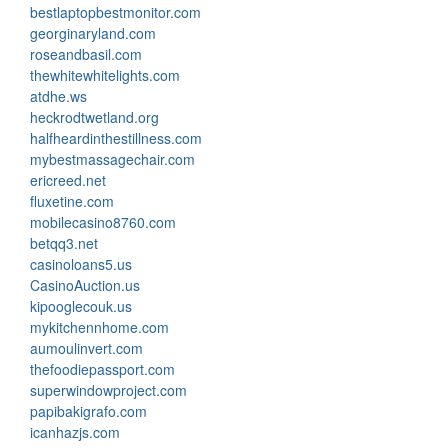
bestlaptopbestmonitor.com
georginaryland.com
roseandbasil.com
thewhitewhitelights.com
atdhe.ws
heckrodtwetland.org
halfheardinthestillness.com
mybestmassagechair.com
ericreed.net
fluxetine.com
mobilecasino8760.com
betqq3.net
casinoloans5.us
CasinoAuction.us
kipooglecouk.us
mykitchennhome.com
aumoulinvert.com
thefoodiepassport.com
superwindowproject.com
papibakigrafo.com
icanhazjs.com