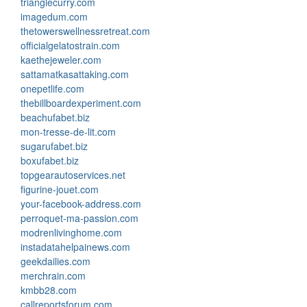
trianglecurry.com
imagedum.com
thetowerswellnessretreat.com
officialgelatostrain.com
kaethejeweler.com
sattamatkasattaking.com
onepetlife.com
thebillboardexperiment.com
beachufabet.biz
mon-tresse-de-lit.com
sugarufabet.biz
boxufabet.biz
topgearautoservices.net
figurine-jouet.com
your-facebook-address.com
perroquet-ma-passion.com
modrenlivinghome.com
instadatahelpainews.com
geekdailies.com
merchrain.com
kmbb28.com
callreportsforum.com